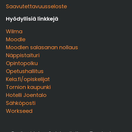
Saavutettavuusseloste
Hyödyllisiä linkkejä
Wilma
Moodle
Moodlen salasanan nollaus
Näppistaituri
Opintopolku
Opetushallitus
Kela.fi/opiskelijat
Tornion kaupunki
Hotelli Joentalo
Sähköposti
Workseed