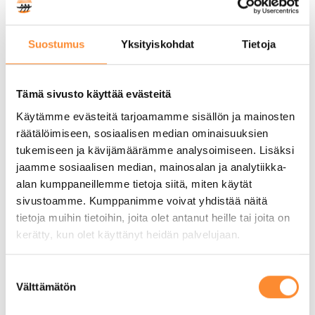
että jokaiselle löydetään hänen
lähtökohtiinsa soveltuva ratkaisu, joka on
Suostumus
Yksityiskohdat
Tietoja
kestävä ja vastuullinen myös yhteiskunnan
toiminnan ja rahoituksen näkökulmasta,
Palokangas sanoo.
Tämä sivusto käyttää evästeitä
Käytämme evästeitä tarjoamamme sisällön ja mainosten
Hanke on osa
Lapin sosiaalinen
räätälöimiseen, sosiaalisen median ominaisuuksien
kädenjälki
-hankeperhettä, jonka
tukemiseen ja kävijämäärämme analysoimiseen. Lisäksi
tavoitteena on vastata työvoimatarpeisiin
jaamme sosiaalisen median, mainosalan ja analytiikka-
niin, että jokainen voi löytää paikkansa
alan kumppaneillemme tietoja siitä, miten käytät
työelämästä osaamisensa ja
sivustoamme. Kumppanimme voivat yhdistää näitä
voimavarojensa pohjalta.
tietoja muihin tietoihin, joita olet antanut heille tai joita on
kerätty, kun olet käyttänyt heidän palvelujaan.
Lisätietoa Peräpohjolan Opiston
hanketoimenpiteistä:
S
projektisuunnittelija
Anna Manninen
Välttämätön
u
o