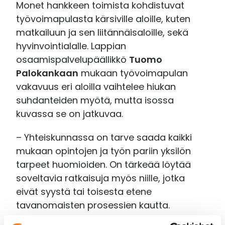
Monet hankkeen toimista kohdistuvat
työvoimapulasta kärsiville aloille, kuten
matkailuun ja sen liitännäisaloille, sekä
hyvinvointialalle. Lappian
osaamispalvelupäällikkö
Tuomo
Palokankaan
mukaan työvoimapulan
vakavuus eri aloilla vaihtelee hiukan
suhdanteiden myötä, mutta isossa
kuvassa se on jatkuvaa.
– Yhteiskunnassa on tarve saada kaikki
mukaan opintojen ja työn pariin yksilön
tarpeet huomioiden. On tärkeää löytää
soveltavia ratkaisuja myös niille, jotka
eivät syystä tai toisesta etene
tavanomaisten prosessien kautta.
Ajattelen yhdenvertaisuuden olevan sitä,