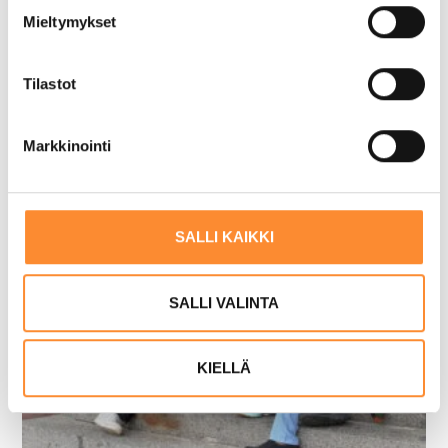
s
Mieltymykset
t
u
m
Tilastot
u
k
Markkinointi
s
e
n
v
SALLI KAIKKI
a
l
i
SALLI VALINTA
n
t
KIELLÄ
a