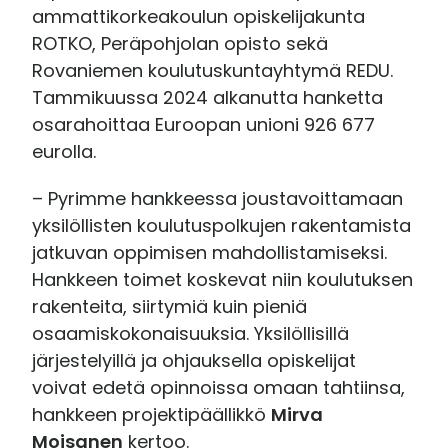
ammattikorkeakoulun opiskelijakunta
ROTKO, Peräpohjolan opisto sekä
Rovaniemen koulutuskuntayhtymä REDU.
Tammikuussa 2024 alkanutta hanketta
osarahoittaa Euroopan unioni 926 677
eurolla.
– Pyrimme hankkeessa joustavoittamaan
yksilöllisten koulutuspolkujen rakentamista
jatkuvan oppimisen mahdollistamiseksi.
Hankkeen toimet koskevat niin koulutuksen
rakenteita, siirtymiä kuin pieniä
osaamiskokonaisuuksia. Yksilöllisillä
järjestelyillä ja ohjauksella opiskelijat
voivat edetä opinnoissa omaan tahtiinsa,
hankkeen projektipäällikkö
Mirva
Moisanen
kertoo.