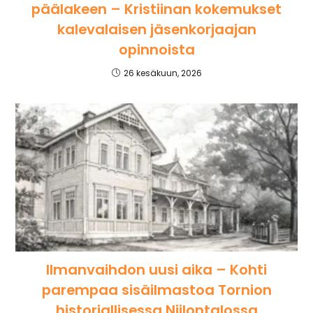
päälakeen – Kristiinan kokemukset
kalevalaisen jäsenkorjaajan
opinnoista
26 kesäkuun, 2026
Ilmanvaihdon uusi aika – Kohti
parempaa sisäilmastoa Tornion
historiallisessa Niilontalossa