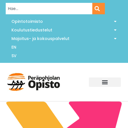
Opintotoimisto
Koulutustiedustelut
Majoitus- ja kokouspalvelut
EN
SV