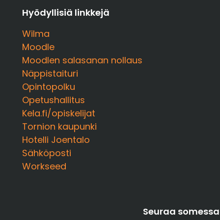
Hyödyllisiä linkkejä
Wilma
Moodle
Moodlen salasanan nollaus
Näppistaituri
Opintopolku
Opetushallitus
Kela.fi/opiskelijat
Tornion kaupunki
Hotelli Joentalo
Sähköposti
Workseed
Seuraa somessa