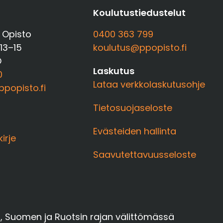
t
Koulutustiedustelut
 Opisto
0400 363 799
 13–15
koulutus@ppopisto.fi
O
Laskutus
0
Lataa verkkolaskutusohje
popisto.fi
Tietosuojaseloste
Evästeiden hallinta
kirje
Saavutettavuusseloste
a, Suomen ja Ruotsin rajan välittömässä