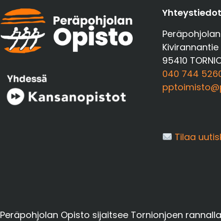
a
Yhteystiedo
l
i
Peräpohjolan
n
Kivirannantie
t
95410 TORNI
a
040 744 526
pptoimisto@p
Tilaa uutis
Peräpohjolan Opisto sijaitsee Tornionjoen rannall