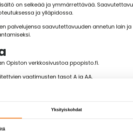
n sisältö on selkeää ja ymmärrettävää. Saavutetta
toteutuksessa ja ylläpidossa.
en palvelujensa saavutettavuuden annetun lain ja E
ntamiseksi.
a
 Opiston verkkosivustoa ppopisto.fi.
ettyjen vaatimusten tasot A ja AA.
untija ja verkkosivuston kehittäjä.
ot
Yksityiskohdat
aavutettavuudessa, haluat jonkin materiaalin saav
s tai kysymys, ota meihin yhteyttä lähettämällä 
itä