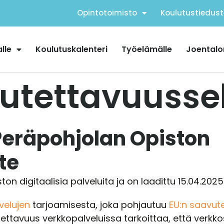
Opintotoimisto
Koulutustiedust
alle
Koulutuskalenteri
Työelämälle
Joentalo
utettavuusselo
Peräpohjolan Opiston
te
 digitaalisia palveluita ja on laadittu 15.04.2025
lvelujen
tarjoamisesta, joka pohjautuu
EU:n saavute
tavuus verkkopalveluissa tarkoittaa, että verkkosivu