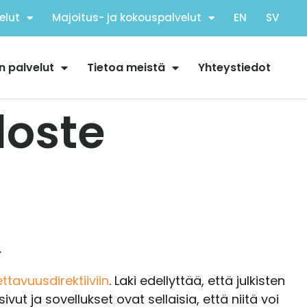
elut
Majoitus- ja kokouspalvelut
EN
SV
n palvelut
Tietoa meistä
Yhteystiedot
ste ​
.
ttavuusdirektiiviin
. Laki edellyttää, että julkisten
t ja sovellukset ovat sellaisia, että niitä voi