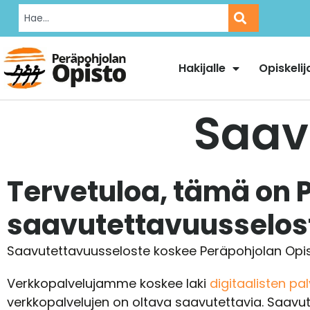
Hakijalle
Opiskelij
Saav
Tervetuloa, tämä on 
saavutettavuusselos
Saavutettavuusseloste koskee Peräpohjolan Opiston
Verkkopalvelujamme koskee laki
digitaalisten pa
verkkopalvelujen on oltava saavutettavia. Saavutet