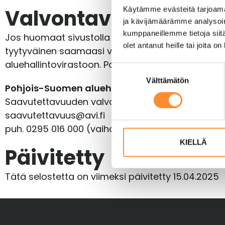
Käytämme evästeitä tarjoama
Valvontaviranomaise
ja kävijämäärämme analysoim
kumppaneillemme tietoja siitä
Jos huomaat sivustolla saavutettavuuspuutteita, a
olet antanut heille tai joita o
tyytyväinen saamaasi vastaukseen tai et saa vas
aluehallintovirastoon. Pohjois-Suomen aluehallinto
S
Välttämätön
u
Pohjois-Suomen aluehallintovirasto
o
Saavutettavuuden valvonnan yksikkö
s
saavutettavuus@avi.fi
t
puh. 0295 016 000 (vaihde)
u
m
KIELLÄ
Päivitetty​
u
k
Tätä selostetta on viimeksi päivitetty 15.04.2025
s
e
n
v