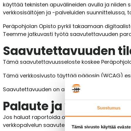
käyttää teknisten apuvälineiden avulla ja niide
verkkosisältöjen ja -palveluiden suunnittelussa, 
Peräpohjolan Opisto pyrkii takaamaan digitaalist
Teemme jatkuvasti työtä saavutettavuuden para
Saavutettavuuden til
Tämä saavutettavuusseloste koskee Peräpohjolan
Tämä verkkosivusto täyttää pääosin (WCAG) esit
Saavutettavuuden on arvioinut ulkopuolinen asiant
Palaute ja yhteystied
Suostumus
Jos haluat raportoida ongelman verkkopalvelun s
verkkopalvelun saavutettavuutta koskeva ehdotu
Tämä sivusto käyttää eväste