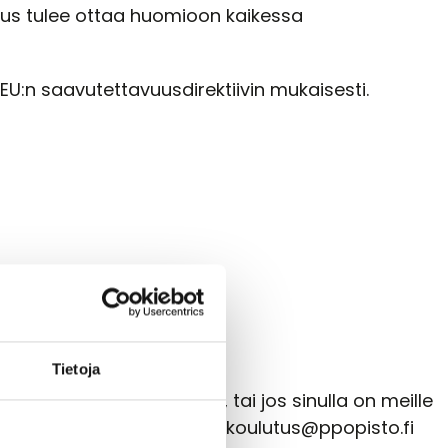
vuus tulee ottaa huomioon kaikessa
U:n saavutettavuusdirektiivin mukaisesti.
Tietoja
utettavassa muodossa, tai jos sinulla on meille
sähköpostia osoitteeseen:
koulutus@
ppopisto.fi