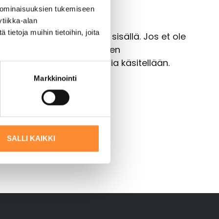
 ominaisuuksien tukemiseen
tiikka-alan
ietoja muihin tietoihin, joita
lle. Vastaamme 14 päivän sisällä. Jos et ole
 ilmoituksen Pohjois-Suomen
sen voi tehdä ja miten asia käsitellään.
Markkinointi
SALLI KAIKKI