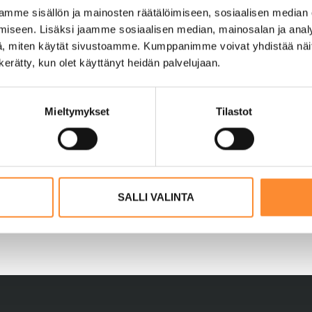
mme sisällön ja mainosten räätälöimiseen, sosiaalisen median
n yhteystiedot
iseen. Lisäksi jaamme sosiaalisen median, mainosalan ja analy
, miten käytät sivustoamme. Kumppanimme voivat yhdistää näitä t
nna ensin palautetta meille eli sivuston ylläpitäji
n kerätty, kun olet käyttänyt heidän palvelujaan.
tausta lainkaan kahden viikon aikana, voit tehdä
viraston sivuilla kerrotaan tarkasti, miten ilmoituk
Mieltymykset
Tilastot
SALLI VALINTA