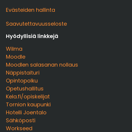
Evästeiden hallinta
Saavutettavuusseloste
Hyödyllisiä linkkejä
Wilma
Moodle
Moodlen salasanan nollaus
Näppistaituri
Opintopolku
Opetushallitus
Kela.fi/opiskelijat
Tornion kaupunki
Hotelli Joentalo
Sähköposti
Workseed