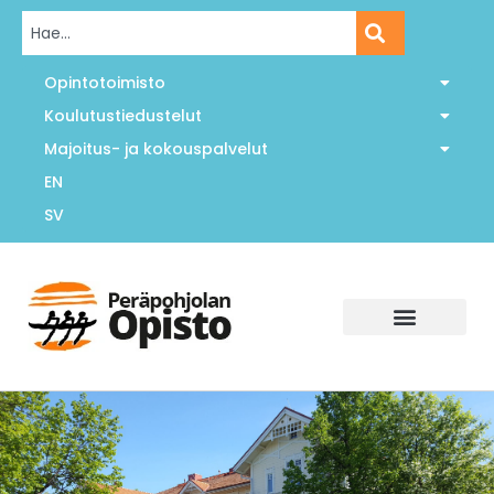
Opintotoimisto
Koulutustiedustelut
Majoitus- ja kokouspalvelut
EN
SV