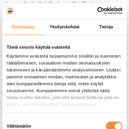
terveydenhoitajalle, kuraattorille ja
psykologille.
Suostumus
Yksityiskohdat
Tietoja
Terveydenhoitajan vastaanotto
Tämä sivusto käyttää evästeitä
Kuraattorin vastaanotto
Käytämme evästeitä tarjoamamme sisällön ja mainosten
räätälöimiseen, sosiaalisen median ominaisuuksien
Psykologin vastaanotto
tukemiseen ja kävijämäärämme analysoimiseen. Lisäksi
jaamme sosiaalisen median, mainosalan ja analytiikka-
alan kumppaneillemme tietoja siitä, miten käytät
Lapin hyvinvointialue
sivustoamme. Kumppanimme voivat yhdistää näitä
tietoja muihin tietoihin, joita olet antanut heille tai joita on
kerätty, kun olet käyttänyt heidän palvelujaan.
Erityisruokavaliot
Opiskelija ilmoittaa erityisruokavaliostaan
S
Välttämätön
opiskelupaikan vastaanottamisen
u