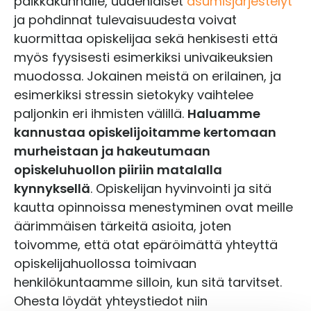
paikkakunnalle, uudenlaiset
asumisjärjestelyt
ja pohdinnat tulevaisuudesta voivat
kuormittaa opiskelijaa sekä henkisesti että
myös fyysisesti esimerkiksi univaikeuksien
muodossa. Jokainen meistä on erilainen, ja
esimerkiksi stressin sietokyky vaihtelee
paljonkin eri ihmisten välillä.
Haluamme
kannustaa opiskelijoitamme kertomaan
murheistaan ja hakeutumaan
opiskeluhuollon piiriin matalalla
kynnyksellä
. Opiskelijan hyvinvointi ja sitä
kautta opinnoissa menestyminen ovat meille
äärimmäisen tärkeitä asioita, joten
toivomme, että otat epäröimättä yhteyttä
opiskelijahuollossa toimivaan
henkilökuntaamme silloin, kun sitä tarvitset.
Ohesta löydät yhteystiedot niin