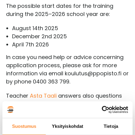
The possible start dates for the training
during the 2025–2026 school year are:
August 14th 2025
December 2nd 2025
April 7th 2026
In case you need help or advice concerning
application process, please ask for more
information via email koulutus@ppopisto.fi or
by phone 0400 363 799.
Teacher
Asta Taali
answers also questions
concerning basic education for adults.
APPLY HERE (SOMALI)
Suostumus
Yksityiskohdat
Tietoja