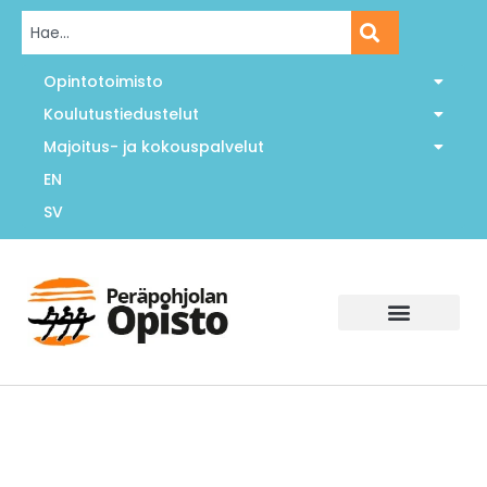
Opintotoimisto
Koulutustiedustelut
Majoitus- ja kokouspalvelut
EN
SV