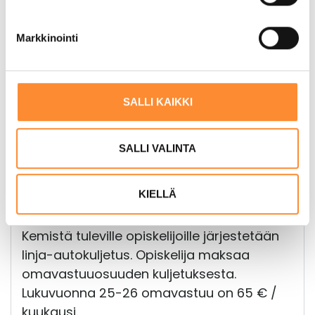
u
Lukutaitovaihe / 27 kurssia / noin 1
k
lukuvuosi
Markkinointi
s
Alkuvaihe / 38 kurssia / noin 1 lukuvuosi /
e
kielitaitotasovaatimus A1.3.
n
Päättövaihe / 46 kurssia / noin 1
v
SALLI KAIKKI
lukuvuosi / kielitaitotasovaatimus A2.2.
a
l
i
SALLI VALINTA
Kustannukset
n
t
Koulutus on opiskelijoille maksuton. Kaikille
KIELLÄ
a
opiskelijoille tarjotaan koulupäivinä lounas.
Kemistä tuleville opiskelijoille järjestetään
linja-autokuljetus. Opiskelija maksaa
omavastuuosuuden kuljetuksesta.
Lukuvuonna 25-26 omavastuu on 65 € /
kuukausi.