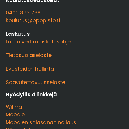
Koulutustiedustelut
0400 363 799
koulutus@ppopisto.fi
Laskutus
Lataa verkkolaskutusohje
Tietosuojaseloste
Evästeiden hallinta
Saavutettavuusseloste
Hyödyllisiä linkkejä
Wilma
Moodle
Moodlen salasanan nollaus