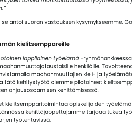
yisen tärkeä monikulttuurisissa työyhteisöissä, joi
n.”
 sillä se antoi suoran vastauksen kysymykseemme. Go
ämän kielitsemppareille
toinen lappilainen työelämä
-ryhmähankkeessa,
a maahanmuuttajataustaisille henkilöille. Tavoitte
hvistamalla maahanmuuttajien kieli- ja työelämät
a tätä kehitystyötä olemme pilotoineet kielitsemp
toisen ohjausosaamisen kehittämisessä.
kielitsempparitoimintaa opiskelijoiden työelämäj
ytännössä kehittäjäopettajamme tarjoaa tukea työp
arjen työtehtävissä.