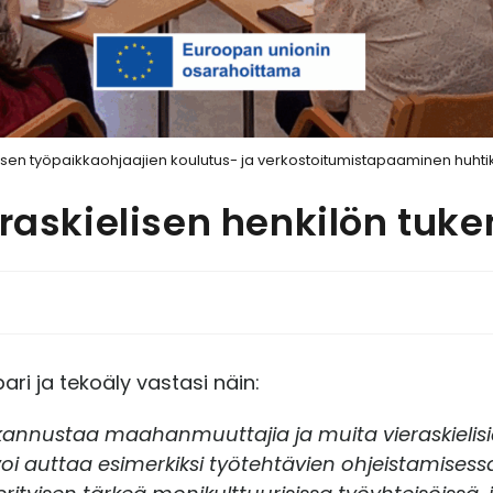
sen työpaikkaohjaajien koulutus- ja verkostoitumistapaaminen huht
eraskielisen henkilön tuk
ri ja tekoäly vastasi näin:
a kannustaa maahanmuuttajia ja muita vieraskielisi
oi auttaa esimerkiksi työtehtävien ohjeistamisessa, 