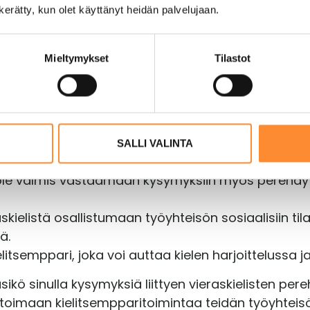
n kerätty, kun olet käyttänyt heidän palvelujaan.
inkertaista kieltä. Varmista, että perehdytettävä 
Mieltymykset
Tilastot
aavioita ja muita visuaalisia apuvälineitä selittäm
ttuurieroista ja kunnioita niitä. Selitä työpaikan 
tännöistä.
ytykset rauhallisessa ympäristössä, jotta ylimäärä
SALLI VALINTA
a ole valmis vastaamaan kysymyksiin myös perehdyt
kielistä osallistumaan työyhteisön sosiaalisiin tilan
ä.
itsemppari, joka voi auttaa kielen harjoittelussa j
äsikö sinulla kysymyksiä liittyen vieraskielisten p
ilotoimaan kielitsempparitoimintaa teidän työyhtei