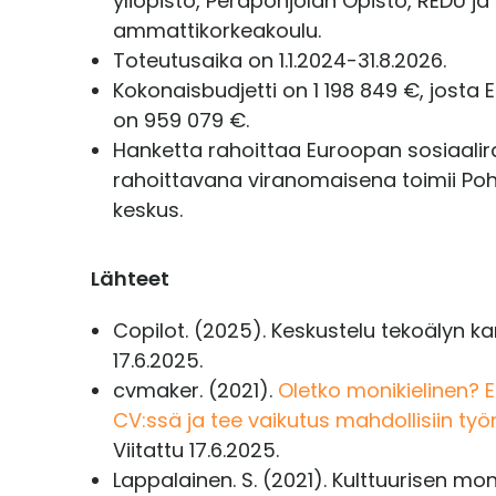
yliopisto, Peräpohjolan Opisto, REDU ja
ammattikorkeakoulu.
Toteutusaika on 1.1.2024-31.8.2026.
Kokonaisbudjetti on 1 198 849 €, josta
on 959 079 €.
Hanketta rahoittaa Euroopan sosiaalir
rahoittavana viranomaisena toimii Po
keskus.
Lähteet
Copilot. (2025). Keskustelu tekoälyn ka
17.6.2025.
cvmaker. (2021).
Oletko monikielinen? Esi
CV:ssä ja tee vaikutus mahdollisiin työ
Viitattu 17.6.2025.
Lappalainen. S. (2021). Kulttuurisen m