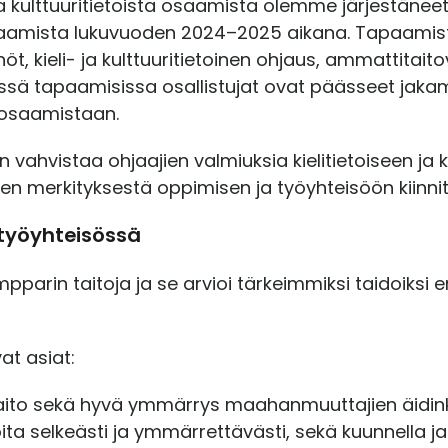
a kulttuuritietoista osaamista olemme järjestänee
tapaamista lukuvuoden 2024–2025 aikana. Tapaami
kieli- ja kulttuuritietoinen ohjaus, ammattitaito
Näissä tapaamisissa osallistujat ovat päässeet j
sosaamistaan.
vahvistaa ohjaajien valmiuksia kielitietoiseen ja ku
en merkityksestä oppimisen ja työyhteisöön kiinni
 työyhteisössä
arin taitoja ja se arvioi tärkeimmiksi taidoiksi erit
vat asiat:
taito sekä hyvä ymmärrys maahanmuuttajien äidinkie
oita selkeästi ja ymmärrettävästi, sekä kuunnella