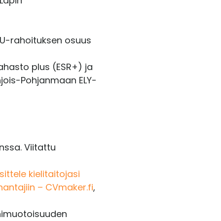
 Lapin
 EU-rahoituksen osuus
ahasto plus (ESR+) ja
hjois-Pohjanmaan ELY-
nssa. Viitattu
ttele kielitaitojasi
nantajiin – CVmaker.fi
,
onimuotoisuuden