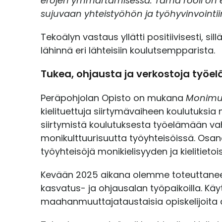
erojen ymmärtämisessä. Tämä rooli on erit
sujuvaan yhteistyöhön ja työhyvinvointii
Tekoälyn vastaus yllätti positiivisesti,
lähinnä eri lähteisiin koulutsempparista.
Tukea, ohjausta ja verkostoja työel
Peräpohjolan Opisto on mukana
Monimuo
kielituettuja siirtymävaiheen koulutuksi
siirtymistä koulutuksesta työelämään va
monikulttuurisuutta työyhteisöissä. Osan
työyhteisöjä monikielisyyden ja kielitie
Kevään 2025 aikana olemme toteuttaneet 
kasvatus- ja ohjausalan työpaikoilla. Kä
maahanmuuttajataustaisia opiskelijoita 