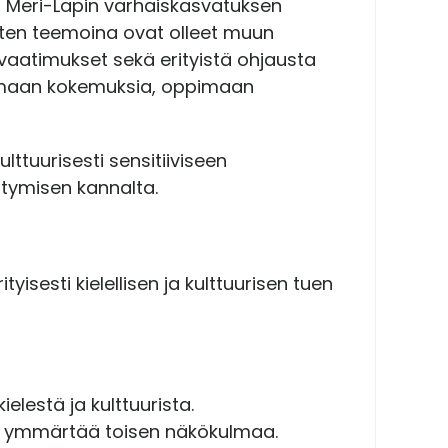
t Meri-Lapin varhaiskasvatuksen
sten teemoina ovat olleet muun
vaatimukset sekä erityistä ohjausta
akamaan kokemuksia, oppimaan
lttuurisesti sensitiiviseen
ttymisen kannalta.
yisesti kielellisen ja kulttuurisen tuen
lestä ja kulttuurista.
 ja ymmärtää toisen näkökulmaa.