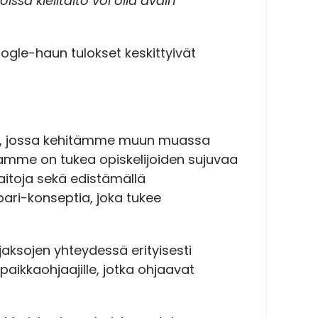
ssa kielitaito voi olla avain
ogle-haun tulokset keskittyivät
 jossa kehitämme muun muassa
enamme on tukea opiskelijoiden sujuvaa
aitoja sekä edistämällä
pari-konseptia, joka tukee
aksojen yhteydessä erityisesti
aikkaohjaajille, jotka ohjaavat