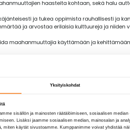
hanmuuttajien haasteita kohtaan, sekä halu aut
käjänteisesti ja tukea oppimista rauhallisesti ja ka
ärtää ja arvostaa erilaisia kulttuureja ja niiden 
voida maahanmuuttajia käyttämään ja kehittämään 
semppari auttaa vieraskielistä integroitumaan työyh
tta erinomaisen suomen kielen taidon vaatimukses
me kommunikointitaidon selkeään ja ymmärrettävä
tukena ja motivaattorina.
Yksityiskohdat
itä
on tulevaisuudessa tarpeen alalla kuin alalla. Hyv
mme sisällön ja mainosten räätälöimiseen, sosiaalisen median
iseen. Lisäksi jaamme sosiaalisen median, mainosalan ja analy
öntekijää sopeutumaan uuteen työympäristöön. (Lapp
, miten käytät sivustoamme. Kumppanimme voivat yhdistää näitä t
istä tukea ja huomiota. Tässä muutamia vinkkejä, j