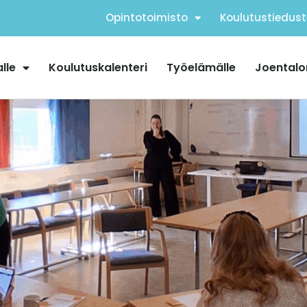
Opintotoimisto
Koulutustiedust
alle
Koulutuskalenteri
Työelämälle
Joentalo