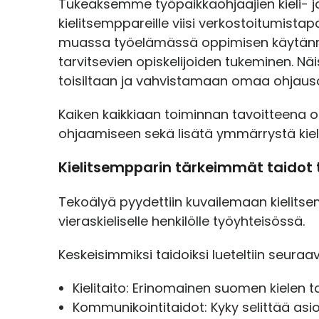
Tukeaksemme työpaikkaohjaajien kieli- j
kielitsemppareille viisi verkostoitumis
muassa työelämässä oppimisen käytännöt, 
tarvitsevien opiskelijoiden tukeminen. 
toisiltaan ja vahvistamaan omaa ohjau
Kaiken kaikkiaan toiminnan tavoitteena on 
ohjaamiseen sekä lisätä ymmärrystä kiel
Kielitsempparin tärkeimmät taidot
Tekoälyä pyydettiin kuvailemaan kielitsempp
vieraskieliselle henkilölle työyhteisössä.
Keskeisimmiksi taidoiksi lueteltiin seuraa
Kielitaito: Erinomainen suomen kielen 
Kommunikointitaidot: Kyky selittää asi