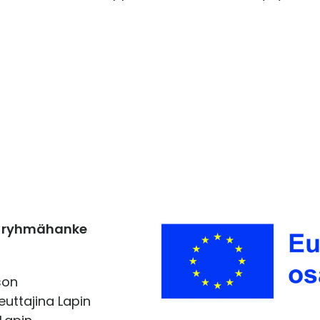
 -ryhmähanke
son
uttajina Lapin