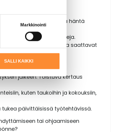
ymmärtää ohjeet pyytämällä häntä
Markkinointi
ään työtehtäviä ja prosesseja.
käytännöt ja odotukset, jotka saattavat
inen hälinä ei vaikeuta
SALLI KAIKKI
yksen jälkeen. Toistuva kertaus
teisiin, kuten taukoihin ja kokouksiin,
a tukea päivittäisissä työtehtävissä.
erehdyttämiseen tai ohjaamiseen
söönne?