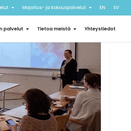
elut
Majoitus- ja kokouspalvelut
EN
SV
n palvelut
Tietoa meistä
Yhteystiedot