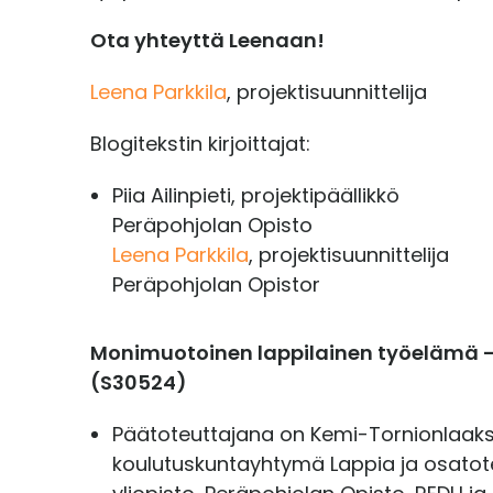
t
Ota yhteyttä Leenaan!
a
Leena Parkkila
, projektisuunnittelija
Blogitekstin kirjoittajat:
Piia Ailinpieti, projektipäällikkö
Peräpohjolan Opisto
Leena Parkkila
, projektisuunnittelija
Peräpohjolan Opistor
Monimuotoinen lappilainen työelämä
(S30524)
Päätoteuttajana on Kemi-Tornionlaak
koulutuskuntayhtymä Lappia ja osatote