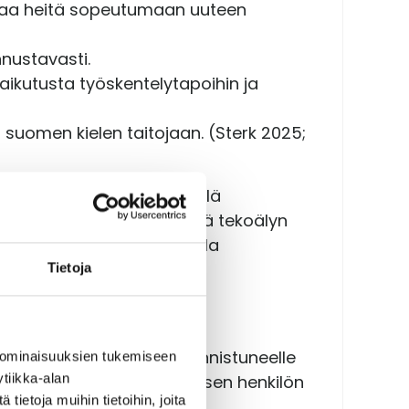
taa heitä sopeutumaan uuteen
nnustavasti.
vaikutusta työskentelytapoihin ja
suomen kielen taitojaan. (Sterk 2025;
teisöön. Monet näistä edellä
ta, emme ole samaa mieltä tekoälyn
än kieleen, ja haluun olla
Tietoja
ä perehdytys luo pohjan onnistuneelle
 ominaisuuksien tukemiseen
tiikka-alan
alainen 2021) Vieraskielisen henkilön
ietoja muihin tietoihin, joita
otka voivat auttaa