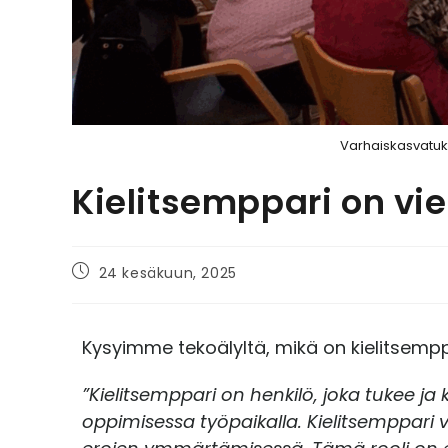
Varhaiskasvatuk
Kielitsemppari on vi
24 kesäkuun, 2025
Kysyimme tekoälyltä, mikä on kielitsemppa
”Kielitsemppari on henkilö, joka tukee j
oppimisessa työpaikalla. Kielitsemppari v