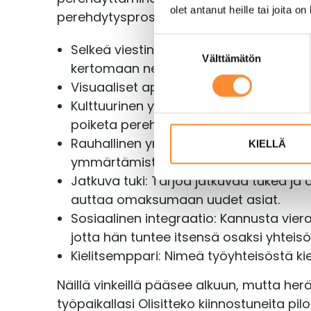
olet antanut heille tai joita o
perehdytysprosessissa. (Ohjaan.fi 2025)
S
Selkeä viestintä: Käytä selkeää ja yks
Välttämätön
u
kertomaan ne omin sanoin.
o
Visuaaliset apuvälineet: Käytä kuvia, k
s
Kulttuurinen ymmärrys: Ole tietoinen kul
t
poiketa perehdytettävän kotimaan käy
u
Rauhallinen ympäristö: Järjestä perehd
m
KIELLÄ
u
ymmärtämistä.
k
Jatkuva tuki: Tarjoa jatkuvaa tukea j
s
auttaa omaksumaan uudet asiat.
e
Sosiaalinen integraatio: Kannusta vieras
n
jotta hän tuntee itsensä osaksi yhteisö
v
Kielitsemppari: Nimeä työyhteisöstä kiel
a
l
Näillä vinkeillä pääsee alkuun, mutta her
i
työpaikallasi Olisitteko kiinnostuneita p
n