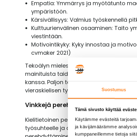
Empatia: Ymmärrys ja myötätunto maa
ympäristöön.
Kärsivällisyys: Valmius työskennellä pit
Kulttuurienvälinen osaaminen: Taito ymm
viestintään.
Motivointikyky: Kyky innostaa ja moti
cvmaker 2021)
Tekoälyn mielestä näillä taidoilla kielit
mainituista taidoista ovat tärkeitä, mu
kanssa. Paljon tärkeämpänä asiana koem
vieraskielisen työntekijän tai opiskelijan 
Suostumus
Vinkkejä perehdytysprosessiin
Tämä sivusto käyttää eväste
Kielitietoinen perehdyttäminen ja ohjaus 
Käytämme evästeitä tarjoama
ja kävijämäärämme analysoim
työsuhteelle ja auttaa vieraskielistä ty
kumppaneillemme tietoja siitä
perehdyttäminen työpaikalla vaatii erity