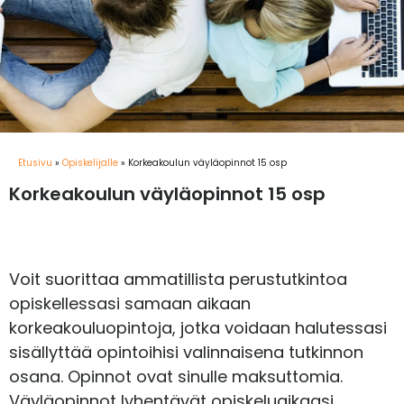
Etusivu
»
Opiskelijalle
»
Korkeakoulun väyläopinnot 15 osp
Korkeakoulun väyläopinnot 15 osp
Voit suorittaa ammatillista perustutkintoa
opiskellessasi samaan aikaan
korkeakouluopintoja, jotka voidaan halutessasi
sisällyttää opintoihisi valinnaisena tutkinnon
osana. Opinnot ovat sinulle maksuttomia.
Väyläopinnot lyhentävät opiskeluaikaasi