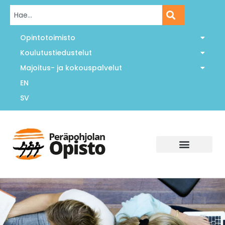
Opintotoimisto
Koulutustiedustelut
Majoitus- ja kokouspalvelut
EN
SV