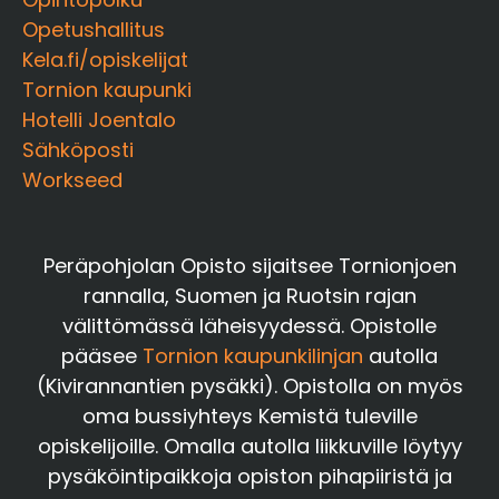
Opetushallitus
Kela.fi/opiskelijat
Tornion kaupunki
Hotelli Joentalo
Sähköposti
Workseed
Peräpohjolan Opisto sijaitsee Tornionjoen
rannalla, Suomen ja Ruotsin rajan
välittömässä läheisyydessä. Opistolle
pääsee
Tornion kaupunkilinjan
autolla
(Kivirannantien pysäkki). Opistolla on myös
oma bussiyhteys Kemistä tuleville
opiskelijoille. Omalla autolla liikkuville löytyy
pysäköintipaikkoja opiston pihapiiristä ja