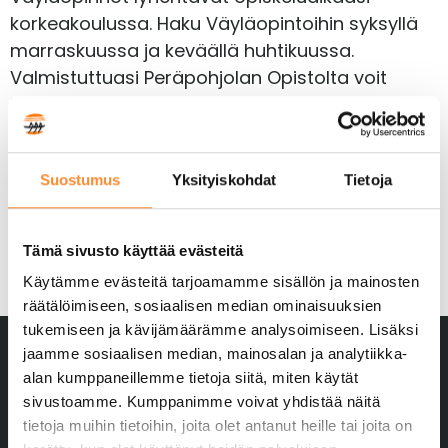
korkeakoulussa. Haku Väyläopintoihin syksyllä
marraskuussa ja keväällä huhtikuussa.
Valmistuttuasi Peräpohjolan Opistolta voit
hakea Lapin AMK:n opintopolussa erillishaussa
ja sinulle on taattu opiskelupaikka valitsemallasi
alalla Väyläopinnot suoritettuasi.
Suostumus
Yksityiskohdat
Tietoja
Lisätietoja ja opintotarjonnan löydät Lapin
AMK:n sivulta
Väyläopinnot Lapin AMK
Tämä sivusto käyttää evästeitä
Käytämme evästeitä tarjoamamme sisällön ja mainosten
räätälöimiseen, sosiaalisen median ominaisuuksien
tukemiseen ja kävijämäärämme analysoimiseen. Lisäksi
jaamme sosiaalisen median, mainosalan ja analytiikka-
alan kumppaneillemme tietoja siitä, miten käytät
sivustoamme. Kumppanimme voivat yhdistää näitä
tietoja muihin tietoihin, joita olet antanut heille tai joita on