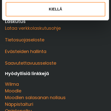
0400 363 799
t
koulutus@ppopisto.fi
KIELLÄ
a
Laskutus
Lataa verkkolaskutusohje
Tietosuojaseloste
Evästeiden hallinta
Saavutettavuusseloste
Hyödyllisiä linkkejä
Wilma
Moodle
Moodlen salasanan nollaus
Näppistaituri
Opintopolku