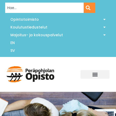
Opintotoimisto
Koulutustiedustelut
Majoitus- ja kokouspalvelut
EN
SV