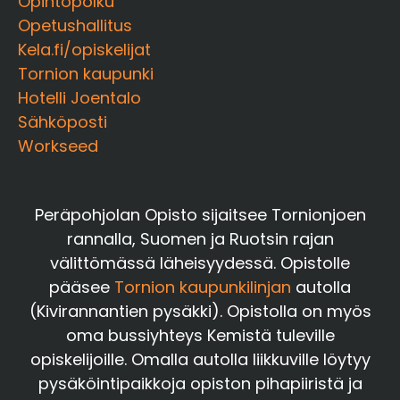
Opintopolku
Opetushallitus
Kela.fi/opiskelijat
Tornion kaupunki
Hotelli Joentalo
Sähköposti
Workseed
Peräpohjolan Opisto sijaitsee Tornionjoen
rannalla, Suomen ja Ruotsin rajan
välittömässä läheisyydessä. Opistolle
pääsee
Tornion kaupunkilinjan
autolla
(Kivirannantien pysäkki). Opistolla on myös
oma bussiyhteys Kemistä tuleville
opiskelijoille. Omalla autolla liikkuville löytyy
pysäköintipaikkoja opiston pihapiiristä ja