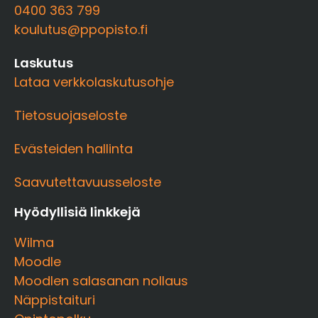
0400 363 799
koulutus@ppopisto.fi
Laskutus
Lataa verkkolaskutusohje
Tietosuojaseloste
Evästeiden hallinta
Saavutettavuusseloste
Hyödyllisiä linkkejä
Wilma
Moodle
Moodlen salasanan nollaus
Näppistaituri