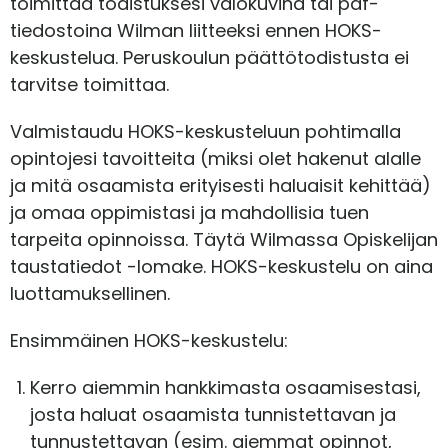
toimittaa todistuksesi valokuvina tai pdf-
tiedostoina Wilman liitteeksi ennen HOKS-
keskustelua. Peruskoulun päättötodistusta ei
tarvitse toimittaa.
Valmistaudu HOKS-keskusteluun pohtimalla
opintojesi tavoitteita (miksi olet hakenut alalle
ja mitä osaamista erityisesti haluaisit kehittää)
ja omaa oppimistasi ja mahdollisia tuen
tarpeita opinnoissa. Täytä Wilmassa Opiskelijan
taustatiedot -lomake.
HOKS-keskustelu on aina
luottamuksellinen.
Ensimmäinen HOKS-keskustelu:
Kerro aiemmin hankkimasta osaamisestasi,
josta haluat osaamista tunnistettavan ja
tunnustettavan (esim. aiemmat opinnot,