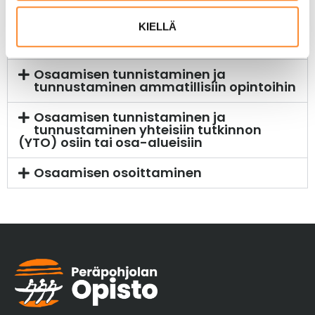
osaamisen tunnustaminen on mahdollista
t
KIELLÄ
hyväksyä sisällytettäväksi opintoihisi.
a
Osaamisen tunnistaminen ja
tunnustaminen ammatillisiin opintoihin
Osaamisen tunnistaminen ja
tunnustaminen yhteisiin tutkinnon
(YTO) osiin tai osa-alueisiin
Osaamisen osoittaminen