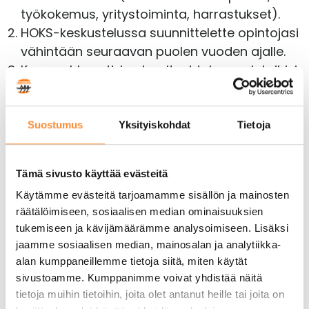
työkokemus, yritystoiminta, harrastukset).
HOKS-keskustelussa suunnittelette opintojasi
vähintään seuraavan puolen vuoden ajalle.
Kerro rohkeasti, jos tarvitset tukea opintoihisi.
Varmista, että tiedät, mistä ja millaista tukea
voit tarvittaessa saada.
Kysy ja keskustele rohkeasti!
Suostumus
Yksityiskohdat
Tietoja
Osaamisen tunnustaminen ja
Tämä sivusto käyttää evästeitä
tunnistaminen -ohjeistus
Käytämme evästeitä tarjoamamme sisällön ja mainosten
räätälöimiseen, sosiaalisen median ominaisuuksien
Osaamisen tunnustaminen (OsTu)
tukemiseen ja kävijämäärämme analysoimiseen. Lisäksi
jaamme sosiaalisen median, mainosalan ja analytiikka-
Osaamisen tunnustaminen tarkoittaa sitä,
alan kumppaneillemme tietoja siitä, miten käytät
että sinun ei tarvitse opiskella uudestaan
sivustoamme. Kumppanimme voivat yhdistää näitä
asiaa, jonka jo
osaat
ja josta sinulla on
tietoja muihin tietoihin, joita olet antanut heille tai joita on
todistus
.