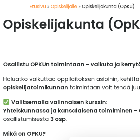
Etusivu
»
Opiskelijalle
»
Opiskelijakunta (OpKu)
Opiskelijakunta (Op
Osallistu OPKUn toimintaan – vaikuta ja kerry
Haluatko vaikuttaa oppilaitoksen asioihin, kehit
opiskelijatoimikunnan
toimintaan voit tehdä juu
Valitsemalla valinnaisen kurssin
:
Yhteiskunnassa ja kansalaisena toimiminen – O
osallistumisesta
3 osp
.
Mikä on OPKU?