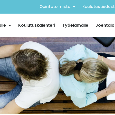
Opintotoimisto
Koulutustiedust
alle
Koulutuskalenteri
Työelämälle
Joentalo