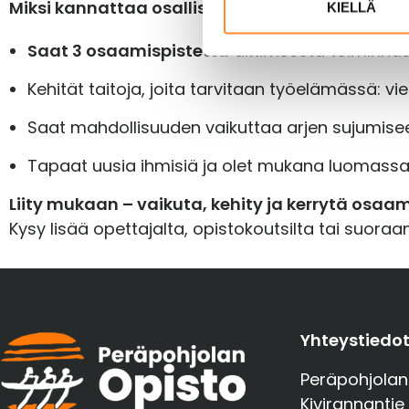
Miksi kannattaa osallistua?
m
KIELLÄ
u
Saat 3 osaamispistettä
aktiivisesta toiminnas
k
s
Kehität taitoja, joita tarvitaan työelämässä: v
e
n
Saat mahdollisuuden vaikuttaa arjen sujumiseen
v
a
Tapaat uusia ihmisiä ja olet mukana luomassa m
l
Liity mukaan – vaikuta, kehity ja kerrytä osaa
i
n
Kysy lisää opettajalta, opistokoutsilta tai suoraa
t
a
Yhteystiedo
Peräpohjolan
Kivirannantie