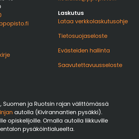
O
Laskutus
0
Lataa verkkolaskutusohje
popisto.fi
Tietosuojaseloste
Evästeiden hallinta
kirje
Saavutettavuusseloste
a, Suomen ja Ruotsin rajan välittömässä
injan
autolla (Kivirannantien pysäkki).
opiskelijoille. Omalla autolla liikkuville
oentalon pysäköintialueelta.