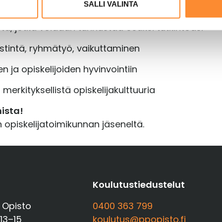
SALLI VALINTA
ta, jotka voidaan tunnustaa osaksi tutkintoasi
iestintä, ryhmätyö, vaikuttaminen
 ja opiskelijoiden hyvinvointiin
erkityksellistä opiskelijakulttuuria
mista!
n opiskelijatoimikunnan jäseneltä.
t
Koulutustiedustelut
 Opisto
0400 363 799
 13–15
koulutus@ppopisto.fi