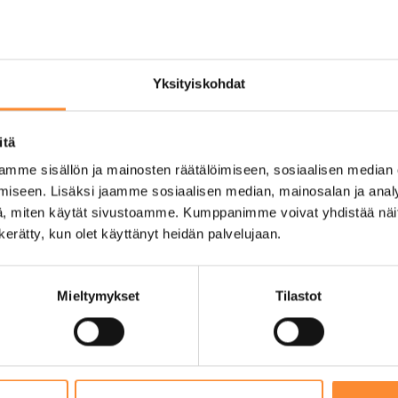
ustaa opiskelijoita oppilaitoksessa. Sen tehtävänä 
a
henkilökunnalle ja johdolle
Yksityiskohdat
vointia edistävää toimintaa
invointia
itä
mme sisällön ja mainosten räätälöimiseen, sosiaalisen median
ta
rehtorille
iseen. Lisäksi jaamme sosiaalisen median, mainosalan ja analy
, miten käytät sivustoamme. Kumppanimme voivat yhdistää näitä t
n kerätty, kun olet käyttänyt heidän palvelujaan.
kelijatoimikuntaan syksyn alussa
ehtävänä on auttaa järjestäytymisessä ja tukea toi
Mieltymykset
Tilastot
kilökunnan välillä, lisäten avoimuutta ja vuorovaiku
in ja tapahtumin
(esim. opiskelijakuntapäivät)