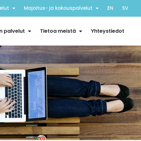
elut
Majoitus- ja kokouspalvelut
EN
SV
n palvelut
Tietoa meistä
Yhteystiedot