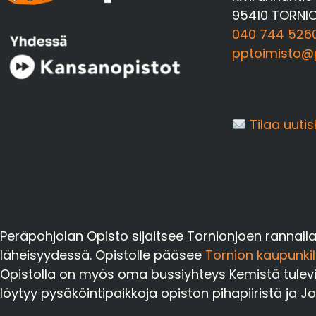
95410 TORNI
040 744 526
pptoimisto@p
Tilaa uutis
Peräpohjolan Opisto sijaitsee Tornionjoen rannall
läheisyydessä. Opistolle pääsee
Tornion kaupunkil
Opistolla on myös oma bussiyhteys Kemistä tuleville 
löytyy pysäköintipaikkoja opiston pihapiiristä ja J