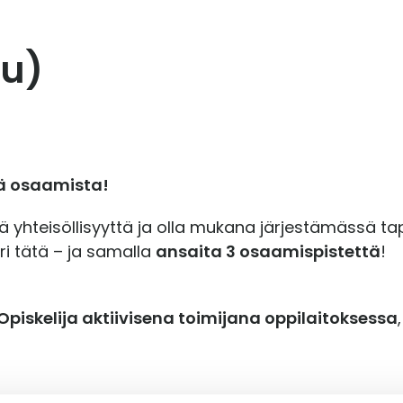
Ku)
tä osaamista!
tää yhteisöllisyyttä ja olla mukana järjestämässä 
ri tätä – ja samalla
ansaita 3 osaamispistettä
!
piskelija aktiivisena toimijana oppilaitoksessa