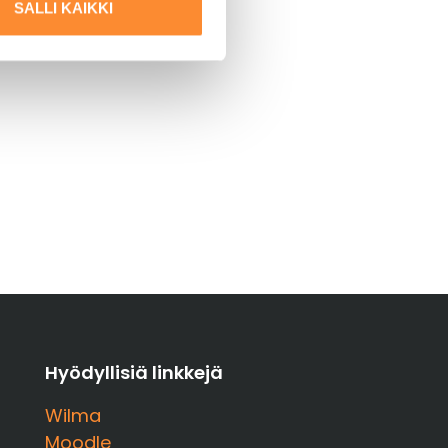
SALLI KAIKKI
Hyödyllisiä linkkejä
Wilma
Moodle