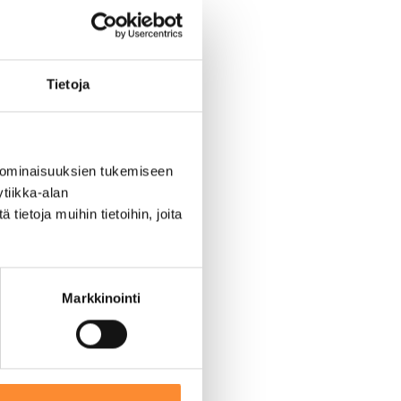
on:
Tietoja
 ominaisuuksien tukemiseen
tiikka-alan
ietoja muihin tietoihin, joita
mintaa
Markkinointi
tusta