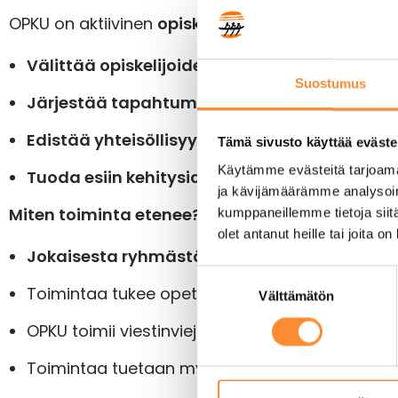
OPKU on aktiivinen
opiskelijatoimikunta
, joka ed
Välittää opiskelijoiden näkemyksiä ja toiveit
Suostumus
Järjestää tapahtumia, teemailtoja ja hyvin
Edistää yhteisöllisyyttä ja opiskelijoiden hyv
Tämä sivusto käyttää eväste
Käytämme evästeitä tarjoama
Tuoda esiin kehitysideoita ja hankintatoivei
ja kävijämäärämme analysoim
Miten toiminta etenee?
kumppaneillemme tietoja siitä
olet antanut heille tai joita o
Jokaisesta ryhmästä valitaan edustaja
opis
S
Toimintaa tukee opettaja tai ohjaaja, jonka t
Välttämätön
u
o
OPKU toimii viestinviejänä opiskelijoiden ja hen
s
t
Toimintaa tuetaan myös
SAKU ry:n koulutuks
u