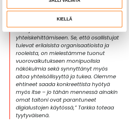
SALLI VALINTA
”On ollut mukava huomata, miten
n
innostunut ja positiivinen vire
t
KIELLÄ
a
hankkeessa on ja kuinka aktiivisesti
toimijat osallistuvat
yhteiskehittämiseen. Se, että osallistujat
tulevat erilaisista organisaatioista ja
rooleista, on mielestämme tuonut
vuorovaikutukseen monipuolisia
näkökulmia sekä synnyttänyt myös
aitoa yhteisöllisyyttä ja tukea. Olemme
ehtineet saada konkreettista hyötyä
myös itse – jo tähän mennessä ainakin
omat taitoni ovat parantuneet
digialustojen käytössä,” Tarkka toteaa
tyytyväisenä.