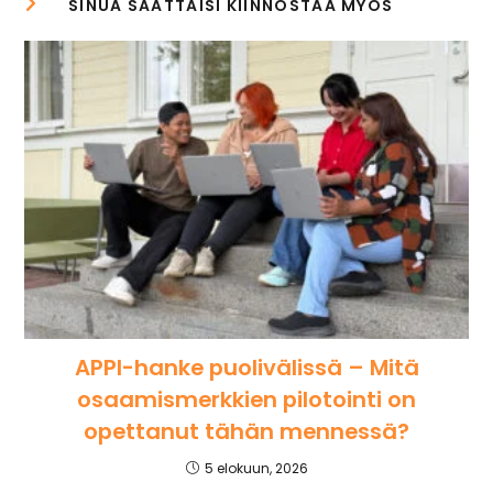
APPI-hanke puolivälissä – Mitä
osaamismerkkien pilotointi on
opettanut tähän mennessä?
5 elokuun, 2026