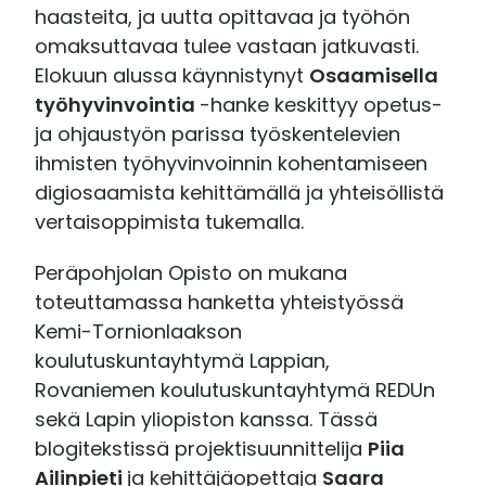
haasteita, ja uutta opittavaa ja työhön
omaksuttavaa tulee vastaan jatkuvasti.
Elokuun alussa käynnistynyt
Osaamisella
työhyvinvointia
-hanke keskittyy opetus-
ja ohjaustyön parissa työskentelevien
ihmisten työhyvinvoinnin kohentamiseen
digiosaamista kehittämällä ja yhteisöllistä
vertaisoppimista tukemalla.
Peräpohjolan Opisto on mukana
toteuttamassa hanketta yhteistyössä
Kemi-Tornionlaakson
koulutuskuntayhtymä Lappian,
Rovaniemen koulutuskuntayhtymä REDUn
sekä Lapin yliopiston kanssa. Tässä
blogitekstissä projektisuunnittelija
Piia
Ailinpieti
ja kehittäjäopettaja
Saara