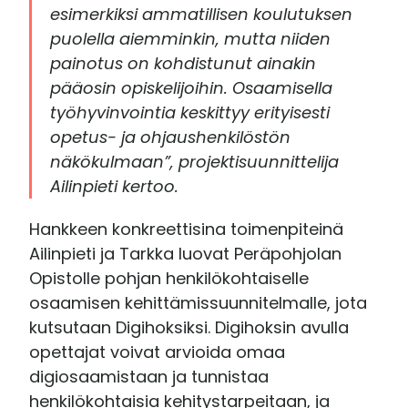
esimerkiksi ammatillisen koulutuksen
puolella aiemminkin, mutta niiden
painotus on kohdistunut ainakin
pääosin opiskelijoihin. Osaamisella
työhyvinvointia keskittyy erityisesti
opetus- ja ohjaushenkilöstön
näkökulmaan”, projektisuunnittelija
Ailinpieti kertoo.
Hankkeen konkreettisina toimenpiteinä
Ailinpieti ja Tarkka luovat Peräpohjolan
Opistolle pohjan henkilökohtaiselle
osaamisen kehittämissuunnitelmalle, jota
kutsutaan Digihoksiksi. Digihoksin avulla
opettajat voivat arvioida omaa
digiosaamistaan ja tunnistaa
henkilökohtaisia kehitystarpeitaan, ja