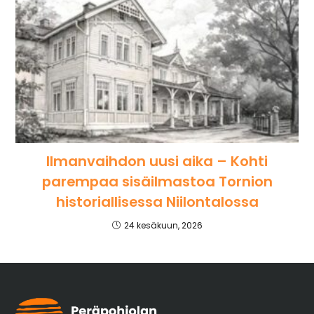
Ilmanvaihdon uusi aika – Kohti
parempaa sisäilmastoa Tornion
historiallisessa Niilontalossa
24 kesäkuun, 2026