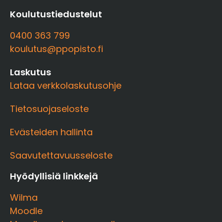
Koulutustiedustelut
0400 363 799
koulutus@ppopisto.fi
Laskutus
Lataa verkkolaskutusohje
Tietosuojaseloste
Evästeiden hallinta
Saavutettavuusseloste
Hyödyllisiä linkkejä
Wilma
Moodle