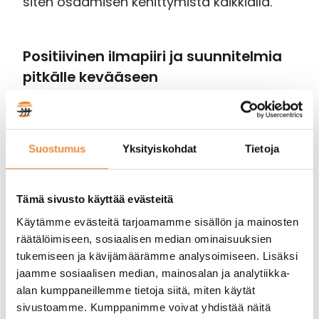
siten osaamisen kehittymistä kaikkialla.
Positiivinen ilmapiiri ja suunnitelmia
pitkälle kevääseen
Tällä hetkellä hankkeessa keskitytään
Digihoksin työstämiseen. Ailinpietin ja
Tarkan mukaan tavoitteena on saada
Suostumus
Yksityiskohdat
Tietoja
alustan ensimmäinen versio valmiiksi
vuoden loppuun mennessä, jotta sitä
Tämä sivusto käyttää evästeitä
voidaan alkaa pilotoida kevään puolella
Käytämme evästeitä tarjoamamme sisällön ja mainosten
ensimmäisille opettajille ja ohjaajille.
räätälöimiseen, sosiaalisen median ominaisuuksien
tukemiseen ja kävijämäärämme analysoimiseen. Lisäksi
”Ensimmäinen suuri hanketapahtuma
jaamme sosiaalisen median, mainosalan ja analytiikka-
on tammikuussa järjestettävä
alan kumppaneillemme tietoja siitä, miten käytät
työhyvinvoinnin webinaari
Anna digin
sivustoamme. Kumppanimme voivat yhdistää näitä
auttaa,
jossa alustetaan hankkeen