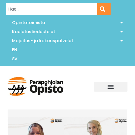
Opintotoimisto
Koulutustiedustelut
Majoitus- ja kokouspalvelut
EN
SV