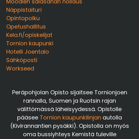
Moodlen salasanan nollaus
Näppistaituri
Opintopolku
Opetushallitus
Kela.fi/opiskelijat
Tornion kaupunki
Hotelli Joentalo
Sähköposti
Workseed
Peräpohjolan Opisto sijaitsee Tornionjoen
rannalla, Suomen ja Ruotsin rajan
välittömässä läheisyydessä. Opistolle
pääsee
Tornion kaupunkilinjan
autolla
(Kivirannantien pysäkki). Opistolla on myös
oma bussiyhteys Kemistä tuleville