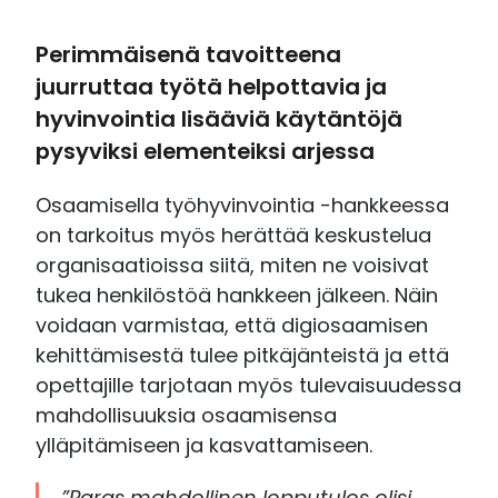
Perimmäisenä tavoitteena
juurruttaa työtä helpottavia ja
hyvinvointia lisääviä käytäntöjä
pysyviksi elementeiksi arjessa
Osaamisella työhyvinvointia -hankkeessa
on tarkoitus myös herättää keskustelua
organisaatioissa siitä, miten ne voisivat
tukea henkilöstöä hankkeen jälkeen. Näin
voidaan varmistaa, että digiosaamisen
kehittämisestä tulee pitkäjänteistä ja että
opettajille tarjotaan myös tulevaisuudessa
mahdollisuuksia osaamisensa
ylläpitämiseen ja kasvattamiseen.
”Paras mahdollinen lopputulos olisi,