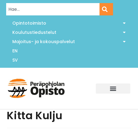
Opintotoimisto
Koulutustiedustelut
Majoitus- ja kokouspalvelut
EN
SV
Kitta Kulju