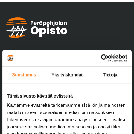
Suostumus
Yksityiskohdat
Tietoja
Yhteystiedot
Peräpohjolan Opisto
Tämä sivusto käyttää evästeitä
Kivirannantie 13–15
Käytämme evästeitä tarjoamamme sisällön ja mainosten
95410 TORNIO
räätälöimiseen, sosiaalisen median ominaisuuksien
040 744 5260
tukemiseen ja kävijämäärämme analysoimiseen. Lisäksi
pptoimisto@ppopisto.fi
jaamme sosiaalisen median, mainosalan ja analytiikka-
alan kumppaneillemme tietoja siitä, miten käytät