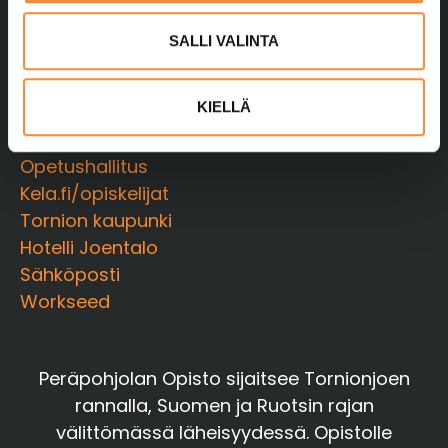
l
Wilma
i
SALLI VALINTA
Moodle
n
Moodlen salasanan nollaus
t
KIELLÄ
Näppistaituri
a
Opintopolku
Opetushallitus
Kela.fi/opiskelijat
Tornion kaupunki
Hotelli Joentalo
Sähköposti
Workseed
Peräpohjolan Opisto sijaitsee Tornionjoen
rannalla, Suomen ja Ruotsin rajan
välittömässä läheisyydessä. Opistolle