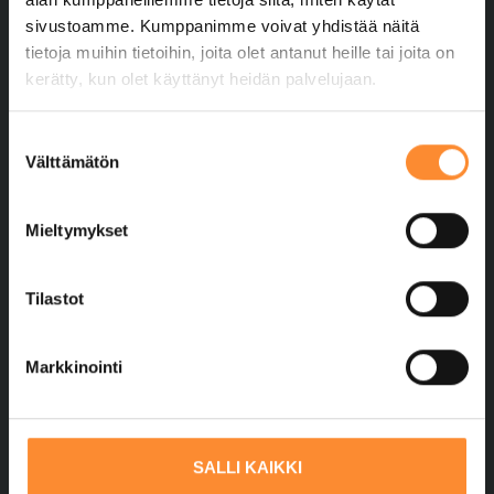
sivustoamme. Kumppanimme voivat yhdistää näitä
tietoja muihin tietoihin, joita olet antanut heille tai joita on
Tilaa uutiskirje
kerätty, kun olet käyttänyt heidän palvelujaan.
Koulutustiedustelut
S
Välttämätön
0400 363 799
u
o
koulutus@ppopisto.fi
s
Mieltymykset
Laskutus
t
u
Lataa verkkolaskutusohje
m
Tilastot
u
Tietosuojaseloste
k
Markkinointi
s
Evästeiden hallinta
e
Saavutettavuusseloste
n
v
SALLI KAIKKI
Hyödyllisiä linkkejä
a