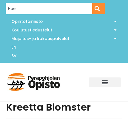
Opintotoimisto
Koulutustiedustelut
Majoitus- ja kokouspalvelut
EN
SV
Kreetta Blomster