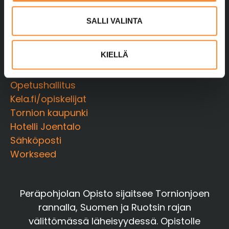
l
Wilma
i
SALLI VALINTA
Moodle
n
Moodlen salasanan nollaus
t
KIELLÄ
Näppistaituri
a
Opintopolku
Opetushallitus
Kela.fi/opiskelijat
Tornion kaupunki
Hotelli Joentalo
Sähköposti
Workseed
Peräpohjolan Opisto sijaitsee Tornionjoen
rannalla, Suomen ja Ruotsin rajan
välittömässä läheisyydessä. Opistolle