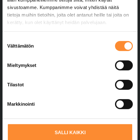
sivustoamme. Kumppanimme voivat yhdistää näitä
tietoja muihin tietoihin, joita olet antanut heille tai joita on
Tilaa uutiskirje
kerätty, kun olet käyttänyt heidän palvelujaan.
Koulutustiedustelut
S
Välttämätön
0400 363 799
u
o
koulutus@ppopisto.fi
s
Mieltymykset
Laskutus
t
u
Lataa verkkolaskutusohje
m
Tilastot
u
Tietosuojaseloste
k
Markkinointi
s
Evästeiden hallinta
e
Saavutettavuusseloste
n
v
SALLI KAIKKI
Hyödyllisiä linkkejä
a