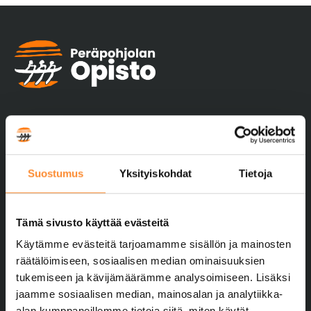
Suostumus
Yksityiskohdat
Tietoja
Yhteystiedot
Peräpohjolan Opisto
Tämä sivusto käyttää evästeitä
Kivirannantie 13–15
Käytämme evästeitä tarjoamamme sisällön ja mainosten
95410 TORNIO
räätälöimiseen, sosiaalisen median ominaisuuksien
040 744 5260
tukemiseen ja kävijämäärämme analysoimiseen. Lisäksi
pptoimisto@ppopisto.fi
jaamme sosiaalisen median, mainosalan ja analytiikka-
alan kumppaneillemme tietoja siitä, miten käytät