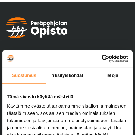
Suostumus
Yksityiskohdat
Tietoja
Yhteystiedot
Peräpohjolan Opisto
Tämä sivusto käyttää evästeitä
Kivirannantie 13–15
Käytämme evästeitä tarjoamamme sisällön ja mainosten
95410 TORNIO
räätälöimiseen, sosiaalisen median ominaisuuksien
040 744 5260
tukemiseen ja kävijämäärämme analysoimiseen. Lisäksi
pptoimisto@ppopisto.fi
jaamme sosiaalisen median, mainosalan ja analytiikka-
alan kumppaneillemme tietoja siitä, miten käytät