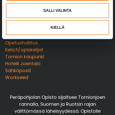
l
Wilma
i
SALLI VALINTA
Moodle
n
Moodlen salasanan nollaus
t
KIELLÄ
Näppistaituri
a
Opintopolku
Opetushallitus
Kela.fi/opiskelijat
Tornion kaupunki
Hotelli Joentalo
Sähköposti
Workseed
Peräpohjolan Opisto sijaitsee Tornionjoen
rannalla, Suomen ja Ruotsin rajan
välittömässä läheisyydessä. Opistolle