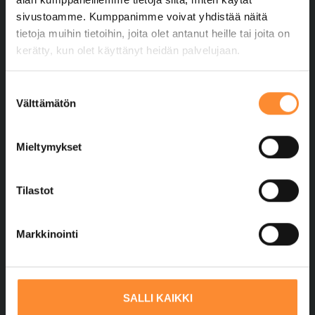
sivustoamme. Kumppanimme voivat yhdistää näitä
tietoja muihin tietoihin, joita olet antanut heille tai joita on
Tilaa uutiskirje
kerätty, kun olet käyttänyt heidän palvelujaan.
Koulutustiedustelut
S
Välttämätön
0400 363 799
u
o
koulutus@ppopisto.fi
s
Mieltymykset
Laskutus
t
u
Lataa verkkolaskutusohje
m
Tilastot
u
Tietosuojaseloste
k
Markkinointi
s
Evästeiden hallinta
e
Saavutettavuusseloste
n
v
SALLI KAIKKI
Hyödyllisiä linkkejä
a