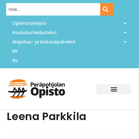
Opintotoimisto
Koulutustiedustelut
Majoitus- ja kokouspalvelut
EN
SV
Leena Parkkila