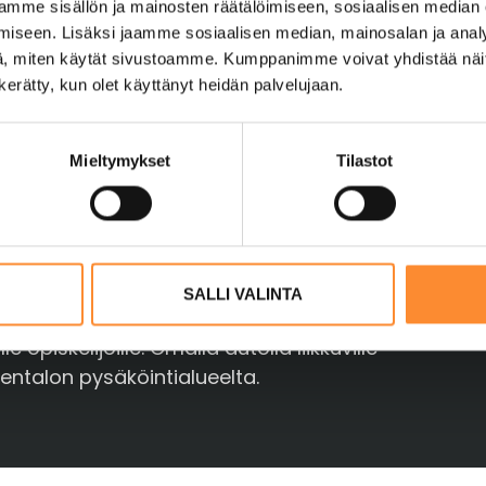
Lataa verkkolaskutusohje
popisto.fi
mme sisällön ja mainosten räätälöimiseen, sosiaalisen median
iseen. Lisäksi jaamme sosiaalisen median, mainosalan ja analy
Tietosuojaseloste
, miten käytät sivustoamme. Kumppanimme voivat yhdistää näitä t
n kerätty, kun olet käyttänyt heidän palvelujaan.
Evästeiden hallinta
kirje
Saavutettavuusseloste
Mieltymykset
Tilastot
a, Suomen ja Ruotsin rajan välittömässä
SALLI VALINTA
injan
autolla (Kivirannantien pysäkki).
opiskelijoille. Omalla autolla liikkuville
oentalon pysäköintialueelta.