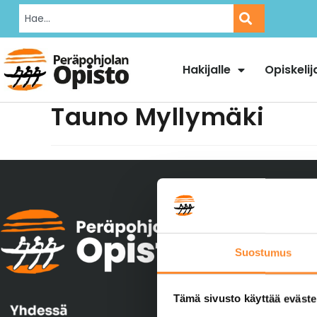
Hakijalle
Opiskelij
Tauno Myllymäki
Yhteystiedo
Peräpohjolan
Suostumus
Kivirannantie
95410 TORNI
Tämä sivusto käyttää eväste
040 744 526