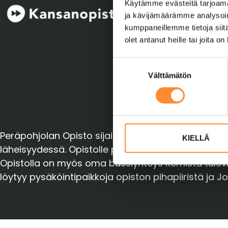
pptoimisto@p
Käytämme evästeitä tarjoama
ja kävijämäärämme analysoim
kumppaneillemme tietoja siitä
olet antanut heille tai joita o
Tilaa uutis
S
Välttämätön
u
o
s
t
u
Peräpohjolan Opisto sijaitsee Tornionjoen rannall
m
KIELLÄ
läheisyydessä. Opistolle pääsee
Tornion kaupunkil
u
k
Opistolla on myös oma bussiyhteys Kemistä tuleville 
s
löytyy pysäköintipaikkoja opiston pihapiiristä ja J
e
n
v
a