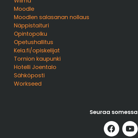
Wilma
Moodle
Moodlen salasanan nollaus
Näppistaituri
Opintopolku
Opetushallitus
Kela.fi/opiskelijat
Tornion kaupunki
Hotelli Joentalo
Sähköposti
Workseed
Seuraa somessa