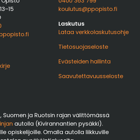
 Opisto
0400 363 799
 13–15
koulutus@ppopisto.fi
O
Laskutus
0
Lataa verkkolaskutusohje
popisto.fi
Tietosuojaseloste
Evästeiden hallinta
kirje
Saavutettavuusseloste
a, Suomen ja Ruotsin rajan välittömässä
injan
autolla (Kivirannantien pysäkki).
opiskelijoille. Omalla autolla liikkuville