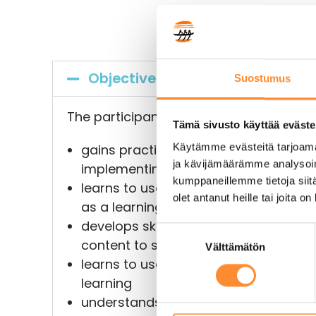
Objectives
Suostumus
The participant:
Tämä sivusto käyttää eväste
Käytämme evästeitä tarjoama
gains practical skills in using digital 
ja kävijämäärämme analysoim
implementing phenomenon-based le
kumppaneillemme tietoja siitä
learns to use the nature of Lapland 
olet antanut heille tai joita o
as a learning environment in pheno
develops skills in producing photos, v
S
content to support teaching and the
Välttämätön
u
learns to use digital portfolio work
o
learning
s
t
understands the importance of access
u