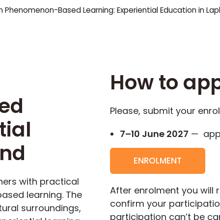
 in Phenomenon-Based Learning: Experiential Education in Lap
How to app
ed
Please, submit your enro
tial
7–10 June 2027
— appli
and
ENROLMENT
ers with practical
After enrolment you will r
based learning. The
confirm your participati
tural surroundings,
participation can’t be ca