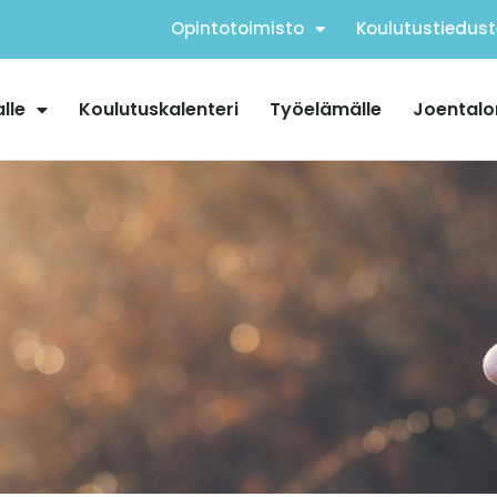
Opintotoimisto
Koulutustiedust
alle
Koulutuskalenteri
Työelämälle
Joentalo