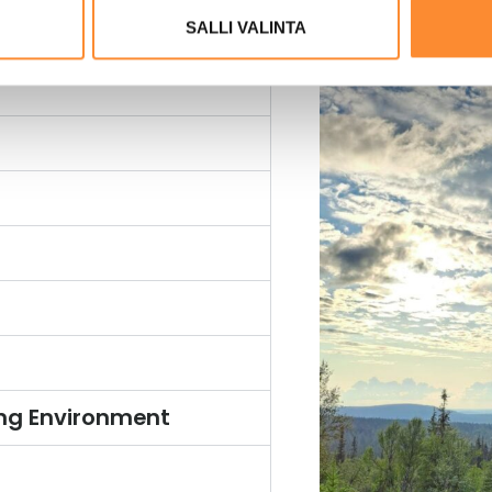
ing digital tools
SALLI VALINTA
xperiential learning that
llaboration
ng Environment