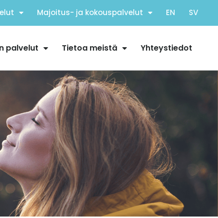
elut
Majoitus- ja kokouspalvelut
EN
SV
n palvelut
Tietoa meistä
Yhteystiedot