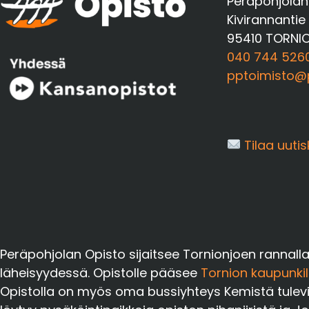
Peräpohjolan
Kivirannantie
95410 TORNI
040 744 526
pptoimisto@p
Tilaa uutis
Peräpohjolan Opisto sijaitsee Tornionjoen rannall
läheisyydessä. Opistolle pääsee
Tornion kaupunkil
Opistolla on myös oma bussiyhteys Kemistä tuleville 