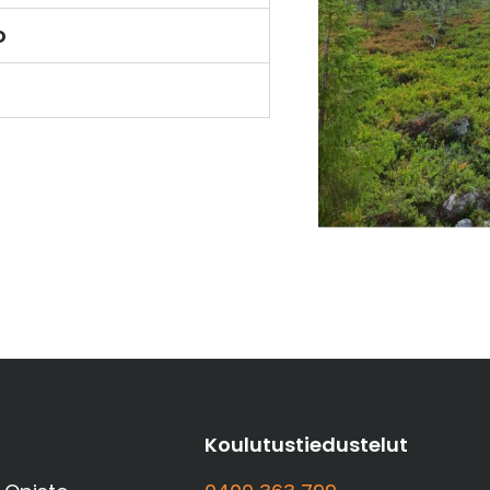
o
t
Koulutustiedustelut