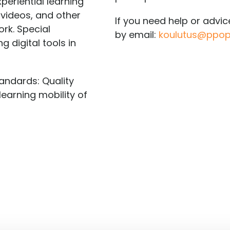
eriential learning
 videos, and other
If you need help or advi
ork. Special
by email:
koulutus@ppopi
g digital tools in
andards: Quality
learning mobility of