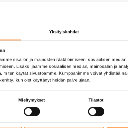
Yksityiskohdat
itä
mme sisällön ja mainosten räätälöimiseen, sosiaalisen median
tools for planning and
iseen. Lisäksi jaamme sosiaalisen median, mainosalan ja analy
arning
, miten käytät sivustoamme. Kumppanimme voivat yhdistää näitä t
and the local environment
n kerätty, kun olet käyttänyt heidän palvelujaan.
menon-based learning
ideos, and other digital
 learning process
Mieltymykset
Tilastot
 to document and assess
ibility and is able to