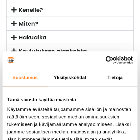
Kenelle?
Miten?
Hakuaika
Koulutuksen ajankohta
Hinta
Suostumus
Yksityiskohdat
Tietoja
Yhteystiedot
Näin haet koulutukseen
Tämä sivusto käyttää evästeitä
Käytämme evästeitä tarjoamamme sisällön ja mainosten
Ota yhteyttä työllisyyspalveluihin ja
räätälöimiseen, sosiaalisen median ominaisuuksien
keskustele mahdollisuudestasi osallistua
tukemiseen ja kävijämäärämme analysoimiseen. Lisäksi
koulutukseen!
jaamme sosiaalisen median, mainosalan ja analytiikka-
alan kumppaneillemme tietoja siitä, miten käytät