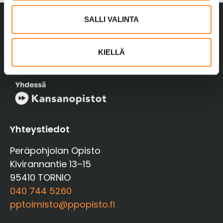
l
i
SALLI VALINTA
n
t
KIELLÄ
a
Yhteystiedot
Peräpohjolan Opisto
Kivirannantie 13–15
95410 TORNIO
040 744 5260
pptoimisto@ppopisto.fi