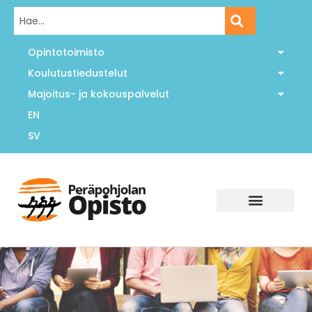
Opintotoimisto
Koulutustiedustelut
Majoitus- ja kokouspalvelut
EN
SV