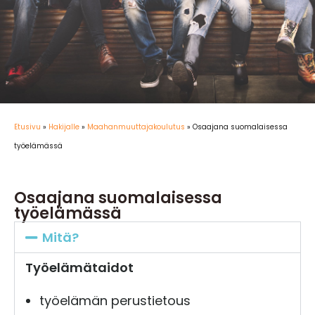
Etusivu
»
Hakijalle
»
Maahanmuuttajakoulutus
»
Osaajana suomalaisessa
työelämässä
Osaajana suomalaisessa
työelämässä
Mitä?
T
yö
elämätaidot
työelämän perustietous