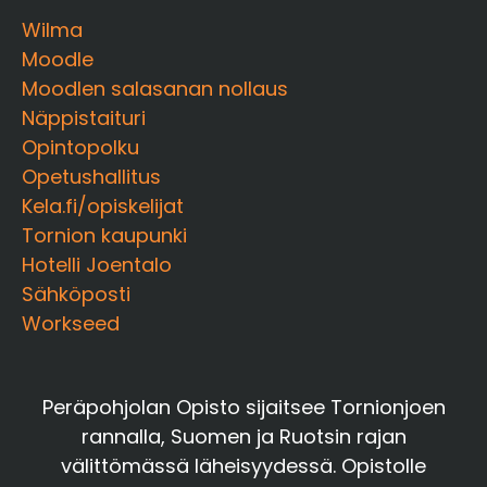
Wilma
Moodle
Moodlen salasanan nollaus
Näppistaituri
Opintopolku
Opetushallitus
Kela.fi/opiskelijat
Tornion kaupunki
Hotelli Joentalo
Sähköposti
Workseed
Peräpohjolan Opisto sijaitsee Tornionjoen
rannalla, Suomen ja Ruotsin rajan
välittömässä läheisyydessä. Opistolle