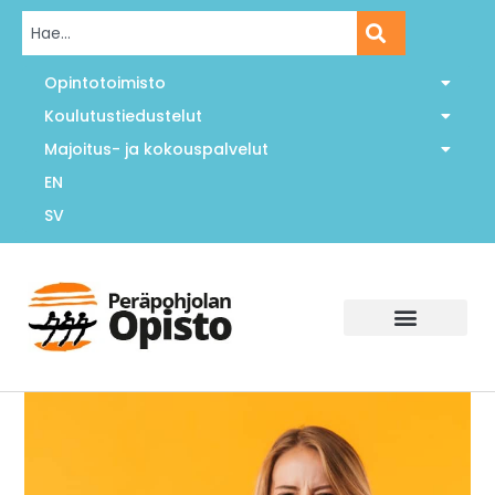
Opintotoimisto
Koulutustiedustelut
Majoitus- ja kokouspalvelut
EN
SV