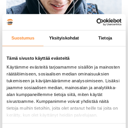
Suostumus
Yksityiskohdat
Tietoja
Tämä sivusto käyttää evästeitä
Käytämme evästeitä tarjoamamme sisällön ja mainosten
räätälöimiseen, sosiaalisen median ominaisuuksien
tukemiseen ja kävijämäärämme analysoimiseen. Lisäksi
Nuoriso- ja
jaamme sosiaalisen median, mainosalan ja analytiikka-
alan kumppaneillemme tietoja siitä, miten käytät
yhteisöohjaaja
sivustoamme. Kumppanimme voivat yhdistää näitä
tietoja muihin tietoihin, joita olet antanut heille tai joita on
4 kesäkuun, 2019
kerätty, kun olet käyttänyt heidän palvelujaan.