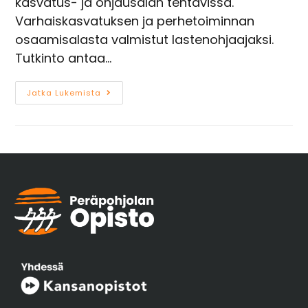
kasvatus- ja ohjausalan tehtävissä.
Varhaiskasvatuksen ja perhetoiminnan
osaamisalasta valmistut lastenohjaajaksi.
Tutkinto antaa…
Jatka Lukemista