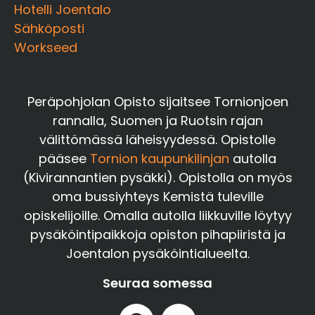
Hotelli Joentalo
Sähköposti
Workseed
Peräpohjolan Opisto sijaitsee Tornionjoen
rannalla, Suomen ja Ruotsin rajan
välittömässä läheisyydessä. Opistolle
pääsee
Tornion kaupunkilinjan
autolla
(Kivirannantien pysäkki). Opistolla on myös
oma bussiyhteys Kemistä tuleville
opiskelijoille. Omalla autolla liikkuville löytyy
pysäköintipaikkoja opiston pihapiiristä ja
Joentalon pysäköintialueelta.
Seuraa somessa