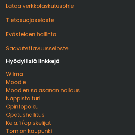
Lataa verkkolaskutusohje
Tietosuojaseloste
Evästeiden hallinta
Saavutettavuusseloste
Hyödyllisiä linkkejä
Wilma
Moodle
Moodlen salasanan nollaus
Näppistaituri
Opintopolku
Opetushallitus
Kela.fi/opiskelijat
Tornion kaupunki