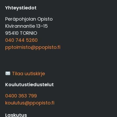
Yhteystiedot
Peräpohjolan Opisto
Kivirannantie 13–15
95410 TORNIO
040 744 5260
pptoimisto@ppopisto.fi
Tilaa uutiskirje
Koulutustiedustelut
0400 363 799
koulutus@ppopisto.fi
Laskutus