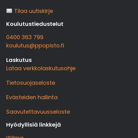
Tilaa uutiskirje
Koulutustiedustelut
0400 363 799
koulutus@ppopisto.fi
Laskutus
Lataa verkkolaskutusohje
Tietosuojaseloste
Evästeiden hallinta
Saavutettavuusseloste
Hyödyllisiä linkkejä
Wilma