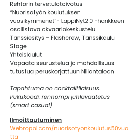
Rehtorin tervetulotoivotus
“Nuorisotyön koulutuksen
vuosikymmenet”- LappiNyt2.0 -hankkeen
osallistava akvaariokeskustelu
Tanssiesitys – Flashcrew, Tanssikoulu
Stage
Yhteislaulut
Vapaata seurustelua ja mahdollisuus
tutustua peruskorjattuun Niilontaloon
Tapahtuma on cocktailtilaisuus.
Pukukoodi: rennompi juhlavaatetus
(smart casual)
Ilmoittautuminen
Webropol.com/nuorisotyonkoulutus50vuo
tta