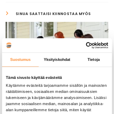
Suostumus
Yksityiskohdat
Tietoja
Tämä sivusto käyttää evästeitä
Käytämme evästeitä tarjoamamme sisällön ja mainosten
räätälöimiseen, sosiaalisen median ominaisuuksien
APPI-hanke puolivälissä – Mitä
tukemiseen ja kävijämäärämme analysoimiseen. Lisäksi
osaamismerkkien pilotointi on
jaamme sosiaalisen median, mainosalan ja analytiikka-
alan kumppaneillemme tietoja siitä, miten käytät
opettanut tähän mennessä?