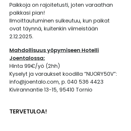
Paikkoja on rajoitetusti, joten varaathan
paikkasi pian!
Ilmoittautuminen sulkeutuu, kun paikat
ovat täynnä, kuitenkin viimeistään
2.12.2025.
Mahdollisuus yöpymiseen Hotelli
Joentalossa:
Hinta 99€/yö (2hh)
Kyselyt ja varaukset koodilla “NUORY50V”:
info@joentalo.com, p. 040 536 4423
Kivirannantie 13-15, 95410 Tornio
TERVETULOA!