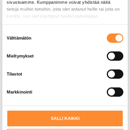
sivustoamme. Kumppanimme voivat yhdistää näitä
5 elokuun, 2026
tietoja muihin tietoihin, joita olet antanut heille tai joita on
kerätty, kun olet käyttänyt heidän palvelujaan.
S
Välttämätön
u
o
s
Mieltymykset
t
u
m
Tilastot
u
k
Markkinointi
Käsillä hoitoa jalkapohjista
s
päälakeen – Kristiinan kokemukset
e
n
kalevalaisen jäsenkorjaajan
v
opinnoista
SALLI KAIKKI
a
26 kesäkuun, 2026
l