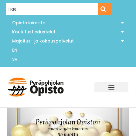
Opintotoimisto
Koulutustiedustelut
Majoitus- ja kokouspalvelut
EN
SV