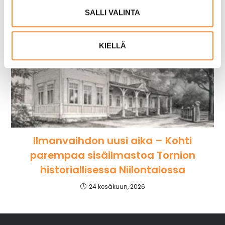
i
SALLI VALINTA
n
t
KIELLÄ
a
Ilmanvaihdon uusi aika – Kohti
parempaa sisäilmastoa Tornion
historiallisessa Niilontalossa
24 kesäkuun, 2026