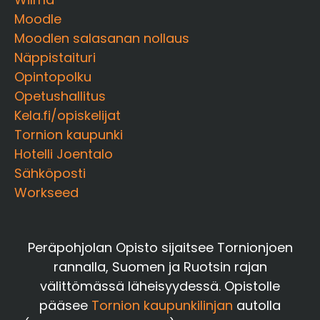
Moodle
Moodlen salasanan nollaus
Näppistaituri
Opintopolku
Opetushallitus
Kela.fi/opiskelijat
Tornion kaupunki
Hotelli Joentalo
Sähköposti
Workseed
Peräpohjolan Opisto sijaitsee Tornionjoen
rannalla, Suomen ja Ruotsin rajan
välittömässä läheisyydessä. Opistolle
pääsee
Tornion kaupunkilinjan
autolla