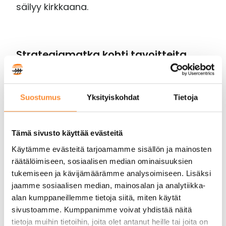
säilyy kirkkaana.
Strategiamatka kohti tavoitteita
Kehittämispäivien keskeisenä teemana oli
yhteisten kyvykkyyksien merkitys
Suostumus
Yksityiskohdat
Tietoja
strategian toteuttamisessa.
Keskusteluissa korostui, että strateginen
osaaminen ei voi olla yhden henkilön
Tämä sivusto käyttää evästeitä
varassa. Tätä ajattelua havainnollistettiin
Käytämme evästeitä tarjoamamme sisällön ja mainosten
vesilasivertauksella: organisaation
räätälöimiseen, sosiaalisen median ominaisuuksien
toiminnan on jatkuttava sujuvasti, vaikka
tukemiseen ja kävijämäärämme analysoimiseen. Lisäksi
jaamme sosiaalisen median, mainosalan ja analytiikka-
yksittäinen henkilö poistuisi, mikä
alan kumppaneillemme tietoja siitä, miten käytät
edellyttää osaamisen ja toimintatapojen
sivustoamme. Kumppanimme voivat yhdistää näitä
jakamista.
tietoja muihin tietoihin, joita olet antanut heille tai joita on