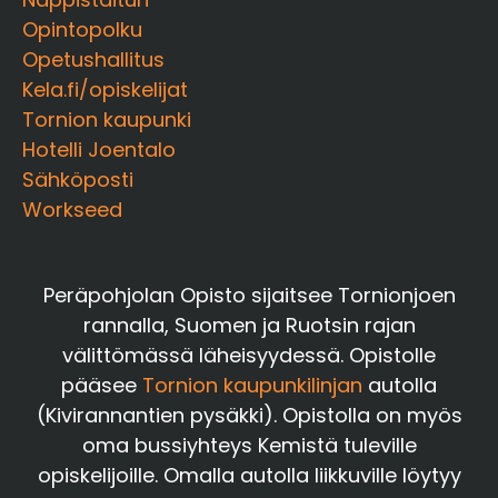
Opintopolku
Opetushallitus
Kela.fi/opiskelijat
Tornion kaupunki
Hotelli Joentalo
Sähköposti
Workseed
Peräpohjolan Opisto sijaitsee Tornionjoen
rannalla, Suomen ja Ruotsin rajan
välittömässä läheisyydessä. Opistolle
pääsee
Tornion kaupunkilinjan
autolla
(Kivirannantien pysäkki). Opistolla on myös
oma bussiyhteys Kemistä tuleville
opiskelijoille. Omalla autolla liikkuville löytyy