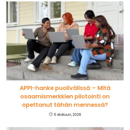
APPI-hanke puolivälissä – Mitä
osaamismerkkien pilotointi on
opettanut tähän mennessä?
5 elokuun, 2026