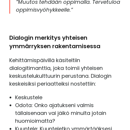
”Muutos tehdään oppimalla. Tervetuloa
oppimisvyöhykkeelle.”
Dialogin merkitys yhteisen
ymmärryksen rakentamisessa
Kehittämispäivillä käsiteltiin
dialogitimanttia, joka toimii yhteisen
keskustelukulttuurin perustana. Dialogin
keskeisiksi periaatteiksi nostettiin:
Keskustele
Odota: Onko ajatukseni valmis
tällaisenaan vai jäikö minulta jotain
huomioimatta?
Kuuntele: Kuunteletko ymmärtääksesi