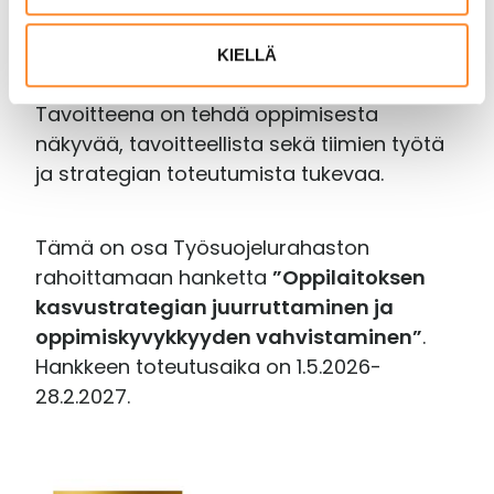
n
kyvykkyyksiä tarkennetaan edelleen.
t
Strategian juurruttamista viedään myös
KIELLÄ
a
eteenpäin oppimissopimusten avulla.
Tavoitteena on tehdä oppimisesta
näkyvää, tavoitteellista sekä tiimien työtä
ja strategian toteutumista tukevaa.
Tämä on osa Työsuojelurahaston
rahoittamaan hanketta
”Oppilaitoksen
kasvustrategian juurruttaminen ja
oppimiskyvykkyyden vahvistaminen”
.
Hankkeen toteutusaika on 1.5.2026-
28.2.2027.