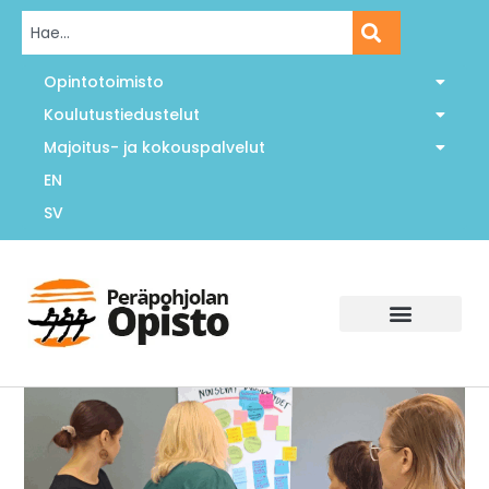
Opintotoimisto
Koulutustiedustelut
Majoitus- ja kokouspalvelut
EN
SV