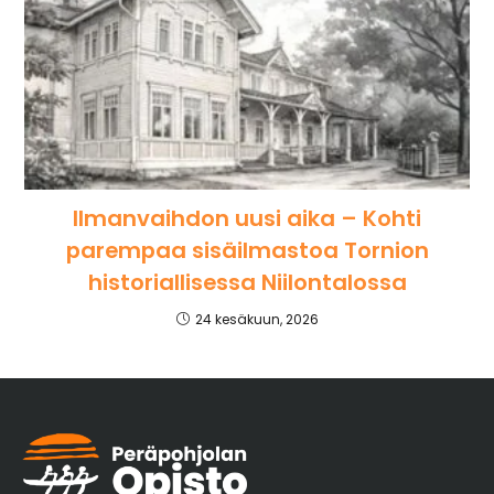
Ilmanvaihdon uusi aika – Kohti
parempaa sisäilmastoa Tornion
historiallisessa Niilontalossa
24 kesäkuun, 2026