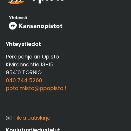
Yhteystiedot
Peräpohjolan Opisto
Kivirannantie 13–15
95410 TORNIO
040 744 5260
pptoimisto@ppopisto.fi
✉️
Tilaa uutiskirje
Koulutustiedustelut