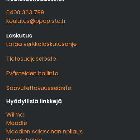
0400 363 799
koulutus@ppopisto.fi
Laskutus
Lataa verkkolaskutusohje
Tietosuojaseloste
Evästeiden hallinta
Saavutettavuusseloste
Hyödyllisiä linkkejä
Wilma
Moodle
Moodlen salasanan nollaus
Näppistaituri