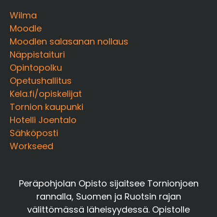
Wilma
Moodle
Moodlen salasanan nollaus
Näppistaituri
Opintopolku
Opetushallitus
Kela.fi/opiskelijat
Tornion kaupunki
Hotelli Joentalo
Sähköposti
Workseed
Peräpohjolan Opisto sijaitsee Tornionjoen
rannalla, Suomen ja Ruotsin rajan
välittömässä läheisyydessä. Opistolle