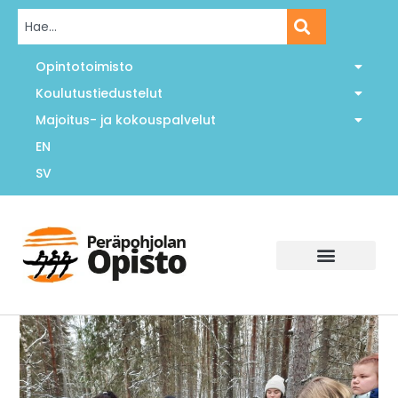
Opintotoimisto
Koulutustiedustelut
Majoitus- ja kokouspalvelut
EN
SV