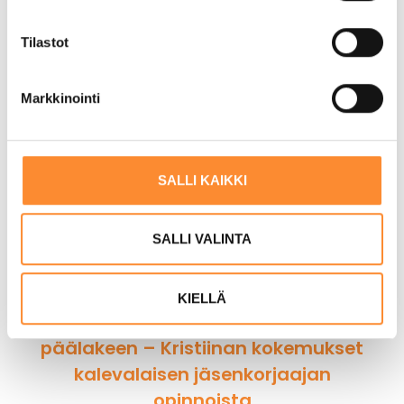
opettanut tähän mennessä?
u
m
Tilastot
5 elokuun, 2026
u
k
Markkinointi
s
e
n
v
SALLI KAIKKI
a
l
i
SALLI VALINTA
n
t
KIELLÄ
a
Käsillä hoitoa jalkapohjista
päälakeen – Kristiinan kokemukset
kalevalaisen jäsenkorjaajan
opinnoista