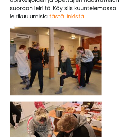
suoraan leiriltä. Käy siis kuuntelemassa
leirikuulumisia
tästä linkistä
.