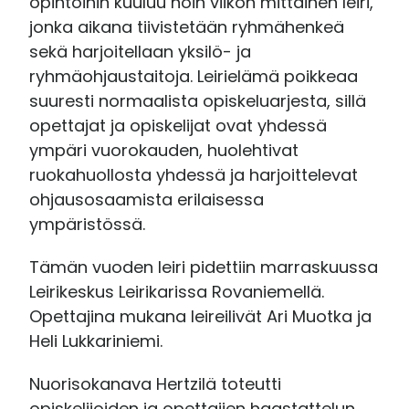
opintoihin kuuluu noin viikon mittainen leiri,
jonka aikana tiivistetään ryhmähenkeä
sekä harjoitellaan yksilö- ja
ryhmäohjaustaitoja. Leirielämä poikkeaa
suuresti normaalista opiskeluarjesta, sillä
opettajat ja opiskelijat ovat yhdessä
ympäri vuorokauden, huolehtivat
ruokahuollosta yhdessä ja harjoittelevat
ohjausosaamista erilaisessa
ympäristössä.
Tämän vuoden leiri pidettiin marraskuussa
Leirikeskus Leirikarissa Rovaniemellä.
Opettajina mukana leireilivät Ari Muotka ja
Heli Lukkariniemi.
Nuorisokanava Hertzilä toteutti
opiskelijoiden ja opettajien haastattelun