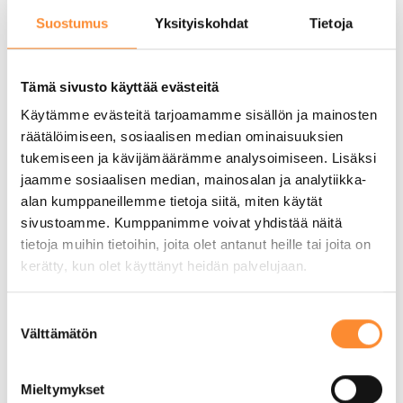
Suostumus
Yksityiskohdat
Tietoja
Tämä sivusto käyttää evästeitä
Käytämme evästeitä tarjoamamme sisällön ja mainosten
räätälöimiseen, sosiaalisen median ominaisuuksien
tukemiseen ja kävijämäärämme analysoimiseen. Lisäksi
jaamme sosiaalisen median, mainosalan ja analytiikka-
alan kumppaneillemme tietoja siitä, miten käytät
sivustoamme. Kumppanimme voivat yhdistää näitä
tietoja muihin tietoihin, joita olet antanut heille tai joita on
kerätty, kun olet käyttänyt heidän palvelujaan.
S
Välttämätön
u
o
APPI-hanke puolivälissä – Mitä
s
Mieltymykset
osaamismerkkien pilotointi on
t