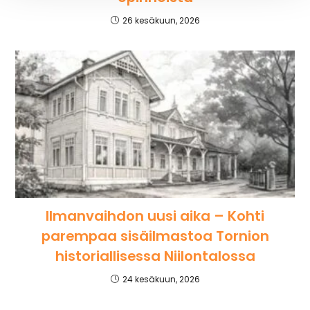
26 kesäkuun, 2026
Ilmanvaihdon uusi aika – Kohti
parempaa sisäilmastoa Tornion
historiallisessa Niilontalossa
24 kesäkuun, 2026