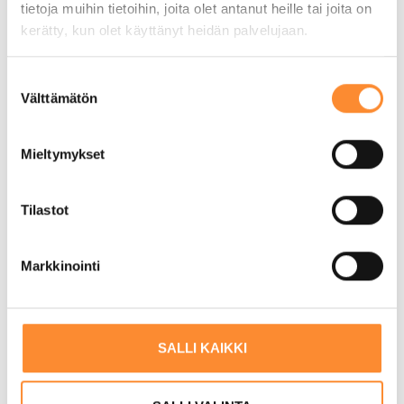
tietoja muihin tietoihin, joita olet antanut heille tai joita on
kerätty, kun olet käyttänyt heidän palvelujaan.
S
Välttämätön
u
o
s
Mieltymykset
t
u
m
Tilastot
u
Käsillä hoitoa jalkapohjista
k
Markkinointi
s
päälakeen – Kristiinan kokemukset
e
kalevalaisen jäsenkorjaajan
n
opinnoista
v
SALLI KAIKKI
a
26 kesäkuun, 2026
l