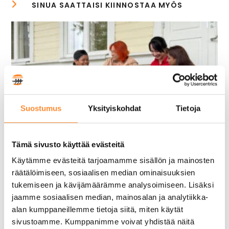
Suostumus
Yksityiskohdat
Tietoja
Tämä sivusto käyttää evästeitä
Käytämme evästeitä tarjoamamme sisällön ja mainosten
APPI-hanke puolivälissä – Mitä
räätälöimiseen, sosiaalisen median ominaisuuksien
tukemiseen ja kävijämäärämme analysoimiseen. Lisäksi
osaamismerkkien pilotointi on
jaamme sosiaalisen median, mainosalan ja analytiikka-
opettanut tähän mennessä?
alan kumppaneillemme tietoja siitä, miten käytät
5 elokuun, 2026
sivustoamme. Kumppanimme voivat yhdistää näitä