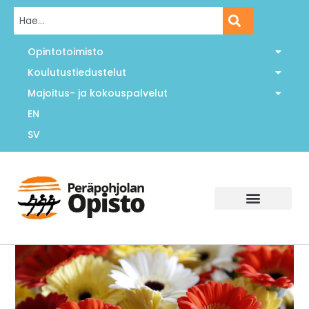
Opintotoimisto
Koulutustiedustelut
Majoitus- ja kokouspalvelut
EN
SV