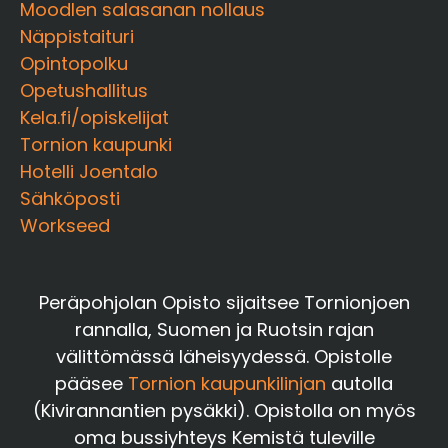
Moodlen salasanan nollaus
Näppistaituri
Opintopolku
Opetushallitus
Kela.fi/opiskelijat
Tornion kaupunki
Hotelli Joentalo
Sähköposti
Workseed
Peräpohjolan Opisto sijaitsee Tornionjoen
rannalla, Suomen ja Ruotsin rajan
välittömässä läheisyydessä. Opistolle
pääsee
Tornion kaupunkilinjan
autolla
(Kivirannantien pysäkki). Opistolla on myös
oma bussiyhteys Kemistä tuleville