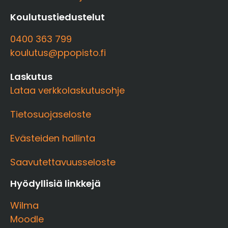
Koulutustiedustelut
0400 363 799
koulutus@ppopisto.fi
Laskutus
Lataa verkkolaskutusohje
Tietosuojaseloste
Evästeiden hallinta
Saavutettavuusseloste
Hyödyllisiä linkkejä
Wilma
Moodle