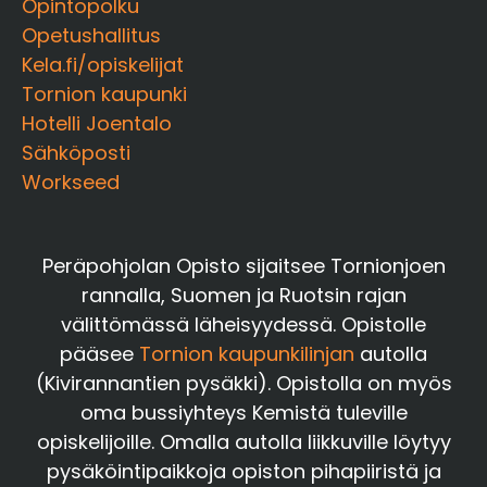
Opintopolku
Opetushallitus
Kela.fi/opiskelijat
Tornion kaupunki
Hotelli Joentalo
Sähköposti
Workseed
Peräpohjolan Opisto sijaitsee Tornionjoen
rannalla, Suomen ja Ruotsin rajan
välittömässä läheisyydessä. Opistolle
pääsee
Tornion kaupunkilinjan
autolla
(Kivirannantien pysäkki). Opistolla on myös
oma bussiyhteys Kemistä tuleville
opiskelijoille. Omalla autolla liikkuville löytyy
pysäköintipaikkoja opiston pihapiiristä ja