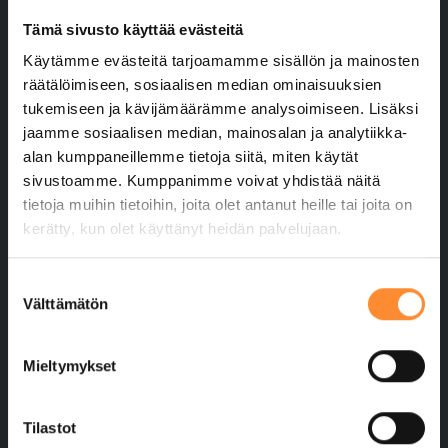
Tämä sivusto käyttää evästeitä
Käytämme evästeitä tarjoamamme sisällön ja mainosten
räätälöimiseen, sosiaalisen median ominaisuuksien
tukemiseen ja kävijämäärämme analysoimiseen. Lisäksi
Yhteystiedot
jaamme sosiaalisen median, mainosalan ja analytiikka-
alan kumppaneillemme tietoja siitä, miten käytät
Peräpohjolan Opisto
sivustoamme. Kumppanimme voivat yhdistää näitä
Kivirannantie 13–15
tietoja muihin tietoihin, joita olet antanut heille tai joita on
95410 TORNIO
kerätty, kun olet käyttänyt heidän palvelujaan.
040 744 5260
pptoimisto@ppopisto.fi
S
Välttämätön
u
o
s
Mieltymykset
Tilaa uutiskirje
t
u
Koulutustiedustelut
m
Tilastot