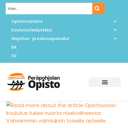
Opintotoimisto
Koulutustiedustelut
Majoitus- ja kokouspalvelut
EN
SV