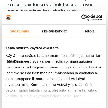
kansanopistossa voi halutessaan myös
asua. Asuminen ja ruokailu ovat
oppivelvollisille täysin ilmaisia, samoin
oppimateriaalit. Sisäoppilaitoksena
kansanopisto on kokonaisvaltainen ja
Suostumus
Yksityiskohdat
Tietoja
yhteisöllinen oppimisympäristö, jossa
nuori voi turvallisesti kokeilla itsenäistä
Tämä sivusto käyttää evästeitä
elämää.
Käytämme evästeitä tarjoamamme sisällön ja mainosten
räätälöimiseen, sosiaalisen median ominaisuuksien
Mahdollistaa opinnoissa etenemisen
tukemiseen ja kävijämäärämme analysoimiseen. Lisäksi
haastavissa tilanteissa
jaamme sosiaalisen median, mainosalan ja analytiikka-
alan kumppaneillemme tietoja siitä, miten käytät
Opistovuosi-koulutus soveltuu erityisesti
sivustoamme. Kumppanimme voivat yhdistää näitä
nuorille, joilla ei ole vielä riittäviä valmiuksia
tietoja muihin tietoihin, joita olet antanut heille tai joita on
siirtyä suoraan toisen asteen opintoihin,
kerätty, kun olet käyttänyt heidän palvelujaan.
jotka jäävät yhteishaussa ilman