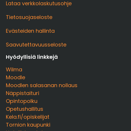
Lataa verkkolaskutusohje
Tietosuojaseloste
Evästeiden hallinta
Saavutettavuusseloste
Hyödyllisiä linkkejä
Wilma
Moodle
Moodlen salasanan nollaus
Näppistaituri
Opintopolku
Opetushallitus
Kela.fi/opiskelijat
Tornion kaupunki