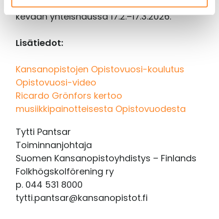
kansanopistoa. Koulutukseen voi hakea
kevään yhteishaussa 17.2.–17.3.2026.
Lisätiedot:
Kansanopistojen Opistovuosi-koulutus
Opistovuosi-video
Ricardo Grönfors kertoo
musiikkipainotteisesta Opistovuodesta
Tytti Pantsar
Toiminnanjohtaja
Suomen Kansanopistoyhdistys – Finlands
Folkhögskolförening ry
p. 044 531 8000
tytti.pantsar@kansanopistot.fi