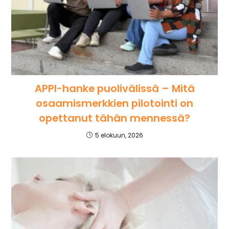
APPI-hanke puolivälissä – Mitä
osaamismerkkien pilotointi on
opettanut tähän mennessä?
5 elokuun, 2026