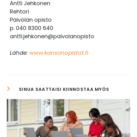
Antti Jehkonen
Rehtori
Päivölän opisto
p. 040 8300 640
antti.jehkonen@paivolanopisto
Lähde:
www.kansanopistot.fi