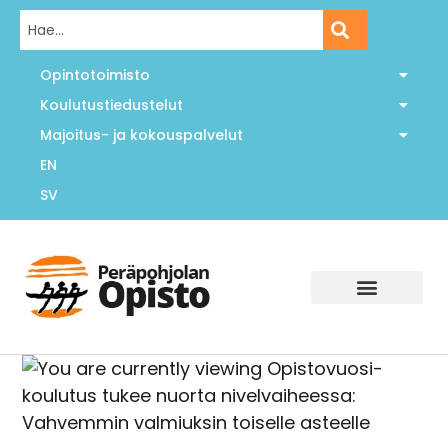
Opintotoimisto
Koulutustiedustelut
Majoitus- ja kokouspalvelut
EN
SV