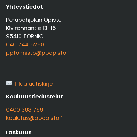
Yhteystiedot
Peräpohjolan Opisto
Kivirannantie 13–15
95410 TORNIO
040 744 5260
pptoimisto@ppopisto.fi
Tilaa uutiskirje
Koulutustiedustelut
0400 363 799
koulutus@ppopisto.fi
Laskutus