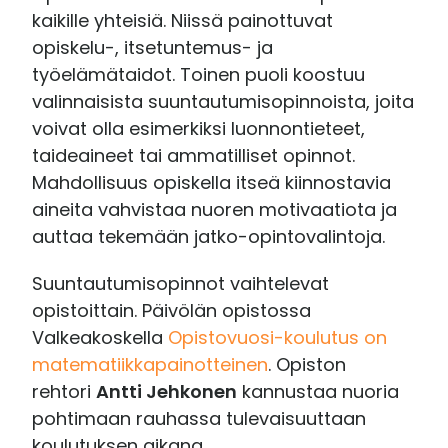
kaikille yhteisiä. Niissä painottuvat
opiskelu-, itsetuntemus- ja
työelämätaidot. Toinen puoli koostuu
valinnaisista suuntautumisopinnoista, joita
voivat olla esimerkiksi luonnontieteet,
taideaineet tai ammatilliset opinnot.
Mahdollisuus opiskella itseä kiinnostavia
aineita vahvistaa nuoren motivaatiota ja
auttaa tekemään jatko-opintovalintoja.
Suuntautumisopinnot vaihtelevat
opistoittain. Päivölän opistossa
Valkeakoskella
Opistovuosi-koulutus on
matematiikkapainotteinen
. Opiston
rehtori
Antti Jehkonen
kannustaa nuoria
pohtimaan rauhassa tulevaisuuttaan
koulutuksen aikana.