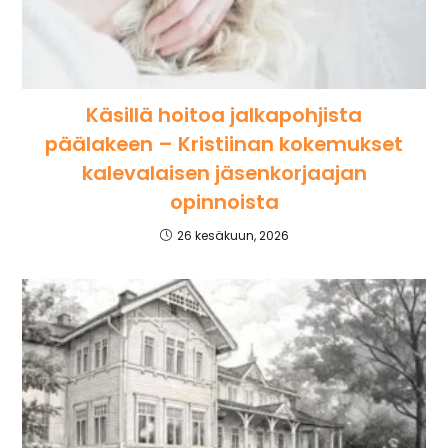
Käsillä hoitoa jalkapohjista
päälakeen – Kristiinan kokemukset
kalevalaisen jäsenkorjaajan
opinnoista
26 kesäkuun, 2026