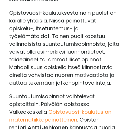
Opistovuosi-koulutuksesta noin puolet on
kaikille yhteisiä. Niissä painottuvat
opiskelu-, itsetuntemus- ja
työelämätaidot. Toinen puoli koostuu
valinnaisista suuntautumisopinnoista, joita
voivat olla esimerkiksi luonnontieteet,
taideaineet tai ammatilliset opinnot.
Mahdollisuus opiskella itseä kiinnostavia
aineita vahvistaa nuoren motivaatiota ja
auttaa tekemään jatko-opintovalintoja.
Suuntautumisopinnot vaihtelevat
opistoittain. Päivölän opistossa
Valkeakoskella
Opistovuosi-koulutus on
matematiikkapainotteinen
. Opiston
rehtori
Antti Jehkonen
kannustaa nuoria