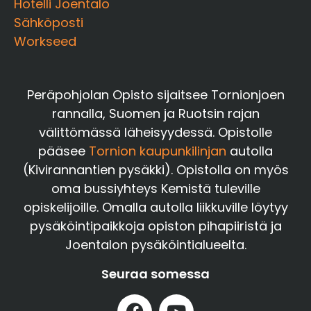
Hotelli Joentalo
Sähköposti
Workseed
Peräpohjolan Opisto sijaitsee Tornionjoen
rannalla, Suomen ja Ruotsin rajan
välittömässä läheisyydessä. Opistolle
pääsee
Tornion kaupunkilinjan
autolla
(Kivirannantien pysäkki). Opistolla on myös
oma bussiyhteys Kemistä tuleville
opiskelijoille. Omalla autolla liikkuville löytyy
pysäköintipaikkoja opiston pihapiiristä ja
Joentalon pysäköintialueelta.
Seuraa somessa