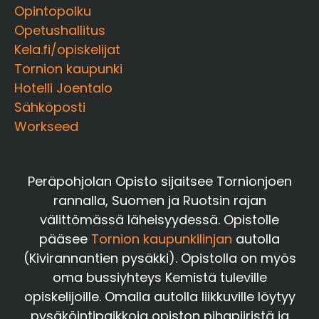
Opintopolku
Opetushallitus
Kela.fi/opiskelijat
Tornion kaupunki
Hotelli Joentalo
Sähköposti
Workseed
Peräpohjolan Opisto sijaitsee Tornionjoen
rannalla, Suomen ja Ruotsin rajan
välittömässä läheisyydessä. Opistolle
pääsee
Tornion kaupunkilinjan
autolla
(Kivirannantien pysäkki). Opistolla on myös
oma bussiyhteys Kemistä tuleville
opiskelijoille. Omalla autolla liikkuville löytyy
pysäköintipaikkoja opiston pihapiiristä ja