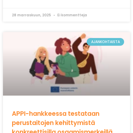
28 marraskuun, 2025
Ei kommentteja
AJANKOHTAISTA
APPI-hankkeessa testataan
perustaitojen kehittymistä
konkreettisilla osaamismerkeillä