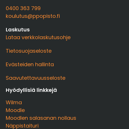
0400 363 799
koulutus@ppopisto.fi
Laskutus
Lataa verkkolaskutusohje
Tietosuojaseloste
Evästeiden hallinta
Saavutettavuusseloste
Hyödyllisiä linkkejä
Wilma
Moodle
Moodlen salasanan nollaus
Näppistaituri