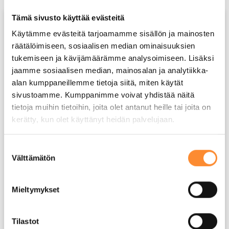
Tämä sivusto käyttää evästeitä
AJANKOHTAISTA
Käytämme evästeitä tarjoamamme sisällön ja mainosten
räätälöimiseen, sosiaalisen median ominaisuuksien
tukemiseen ja kävijämäärämme analysoimiseen. Lisäksi
jaamme sosiaalisen median, mainosalan ja analytiikka-
alan kumppaneillemme tietoja siitä, miten käytät
sivustoamme. Kumppanimme voivat yhdistää näitä
tietoja muihin tietoihin, joita olet antanut heille tai joita on
kerätty, kun olet käyttänyt heidän palvelujaan.
APPI-hanke puolivälissä – Mitä
S
Välttämätön
u
osaamismerkkien pilotointi on
o
opettanut tähän mennessä?
s
Mieltymykset
t
Keväällä 2025 käynnistynyt APPI-hanke on nyt
u
edennyt kehittämistyönsä puoliväliin. Mitä matkan
m
Tilastot