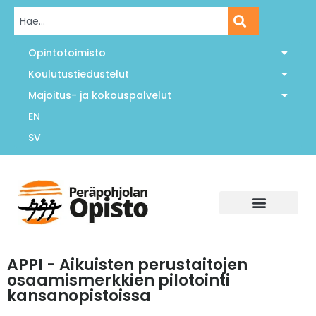
Opintotoimisto
Koulutustiedustelut
Majoitus- ja kokouspalvelut
EN
SV
APPI - Aikuisten perustaitojen
osaamismerkkien pilotointi
kansanopistoissa