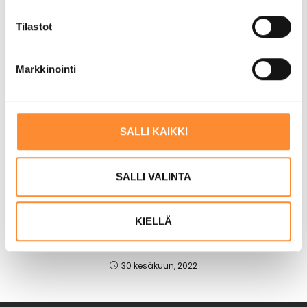
u
m
Tilastot
u
k
Markkinointi
s
e
n
v
SALLI KAIKKI
a
l
i
SALLI VALINTA
n
VÄHEÄ-hankkeen tuloksia:
t
Peräpohjolan Opisto pienensi
KIELLÄ
a
hiilijalanjälkeä ravintolassaan
30 kesäkuun, 2022