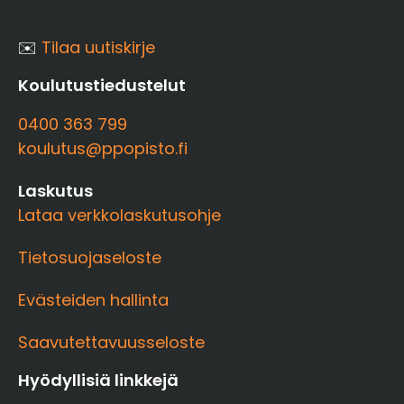
✉️
Tilaa uutiskirje
Koulutustiedustelut
0400 363 799
koulutus@ppopisto.fi
Laskutus
Lataa verkkolaskutusohje
Tietosuojaseloste
Evästeiden hallinta
Saavutettavuusseloste
Hyödyllisiä linkkejä