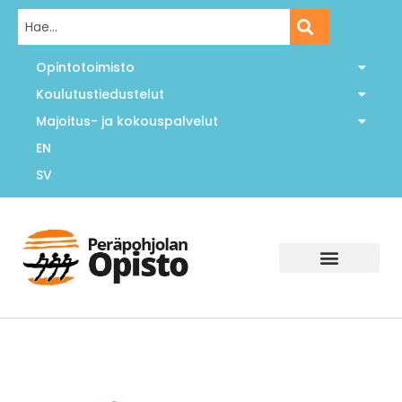
Opintotoimisto
Koulutustiedustelut
Majoitus- ja kokouspalvelut
EN
SV