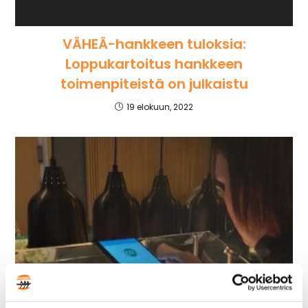
VÄHEÄ-hankkeen tuloksia:
Loppukartoitus hankkeen
toimenpiteistä on julkaistu
19 elokuun, 2022