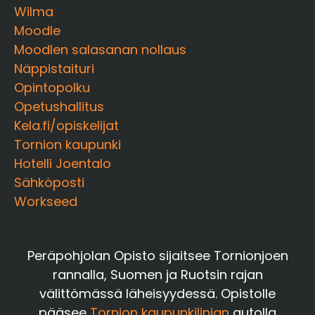
Wilma
Moodle
Moodlen salasanan nollaus
Näppistaituri
Opintopolku
Opetushallitus
Kela.fi/opiskelijat
Tornion kaupunki
Hotelli Joentalo
Sähköposti
Workseed
Peräpohjolan Opisto sijaitsee Tornionjoen
rannalla, Suomen ja Ruotsin rajan
välittömässä läheisyydessä. Opistolle
pääsee
Tornion kaupunkilinjan
autolla