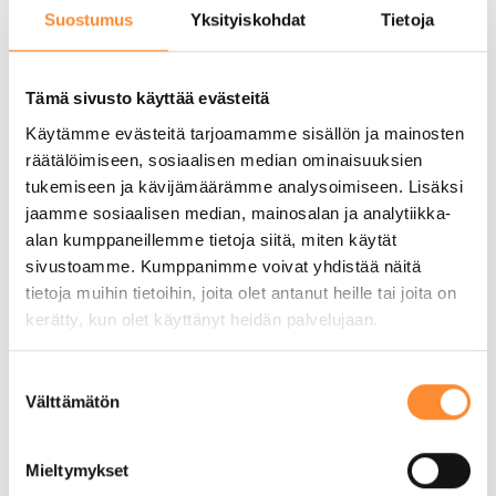
Suostumus
Yksityiskohdat
Tietoja
Tämä sivusto käyttää evästeitä
Käytämme evästeitä tarjoamamme sisällön ja mainosten
räätälöimiseen, sosiaalisen median ominaisuuksien
tukemiseen ja kävijämäärämme analysoimiseen. Lisäksi
Peräpohjola Folk High School
jaamme sosiaalisen median, mainosalan ja analytiikka-
restaurant Hanna Å has reduced the
alan kumppaneillemme tietoja siitä, miten käytät
carbon footprint of its lunches
sivustoamme. Kumppanimme voivat yhdistää näitä
tietoja muihin tietoihin, joita olet antanut heille tai joita on
1 heinäkuun, 2022
kerätty, kun olet käyttänyt heidän palvelujaan.
S
Välttämätön
u
o
s
Mieltymykset
t