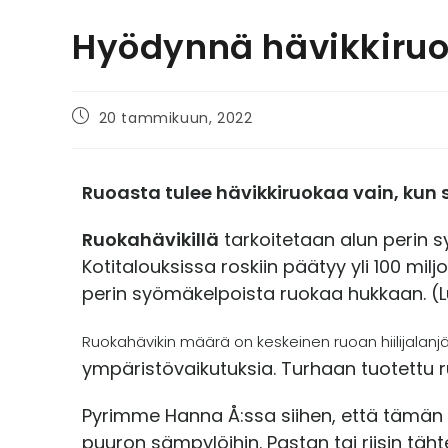
Hyödynnä hävikkiru
20 tammikuun, 2022
Ruoasta tulee hävikkiruokaa vain, kun si
Ruokahävikillä
tarkoitetaan alun perin s
Kotitalouksissa roskiin päätyy yli 100 mi
perin syömäkelpoista ruokaa hukkaan. (L
Ruokahävikin määrä on keskeinen ruoan hiilijalanjä
ympäristövaikutuksia. Turhaan tuotettu 
Pyrimme Hanna Å:ssa siihen, että tämän
puuron sämpylöihin. Pastan tai riisin täht