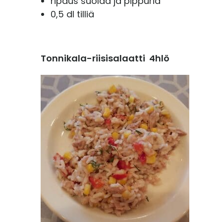
ripaus suolaa ja pippuria
0,5 dl tilliä
Tonnikala-riisisalaatti 4hlö