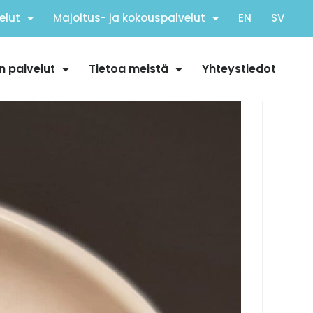
elut
Majoitus- ja kokouspalvelut
EN
SV
n palvelut
Tietoa meistä
Yhteystiedot