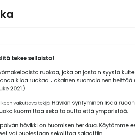
oka
itä tekee sellaista!
yömäkelpoista ruokaa, joka on jostain syystä kuiten
ljoonaa kiloa ruokaa. Jokainen suomalainen heittää
uke 2021.)
Hävikin syntyminen lisää ruoan 
lkeen vaikuttava tekijä.
ruoka kuormittaa sekä taloutta että ympäristöä.
 päivän hävikki on huomisen herkkua. Käytämme e
eet voi puolestaan sekoittaa salaattiin.