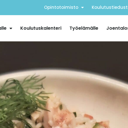
Opintotoimisto
Koulutustiedust
alle
Koulutuskalenteri
Työelämälle
Joentalo