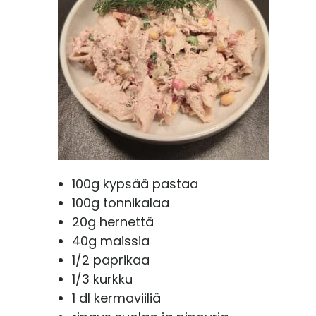
t
a
100g kypsää pastaa
100g tonnikalaa
20g hernettä
40g maissia
1/2 paprikaa
1/3 kurkku
1 dl kermaviiliä