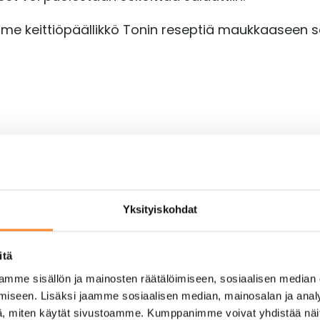
me keittiöpäällikkö Tonin reseptiä maukkaaseen sa
Yksityiskohdat
itä
mme sisällön ja mainosten räätälöimiseen, sosiaalisen median
iseen. Lisäksi jaamme sosiaalisen median, mainosalan ja analy
, miten käytät sivustoamme. Kumppanimme voivat yhdistää näitä t