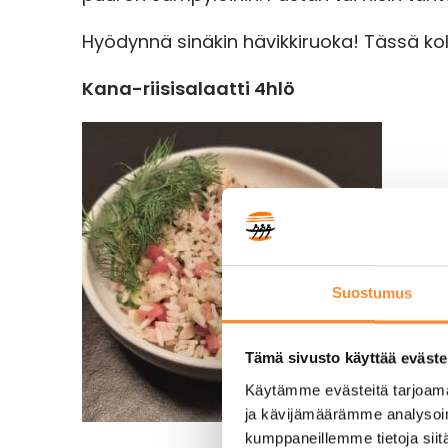
Hyödynnä sinäkin hävikkiruoka! Tässä kol
Kana-riisisalaatti 4hlö
Suostumus
Tämä sivusto käyttää eväste
Käytämme evästeitä tarjoama
ja kävijämäärämme analysoim
kumppaneillemme tietoja siitä