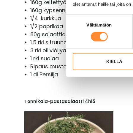
160g keitettyä riisiä
olet antanut heille tai joita o
160g kypsennettyä kanaa
1/4 kurkkua
S
Välttämätön
u
1/2 paprikaa
o
80g salaattia
s
1,5 rkl sitruunamehua
t
3 rkl oliiviöljyä
u
1 rkl suolaa
m
KIELLÄ
Ripaus mustapippuria
u
1 dl Persilja
k
s
e
n
Tonnikala-pastasalaatti 4hlö
v
a
l
i
n