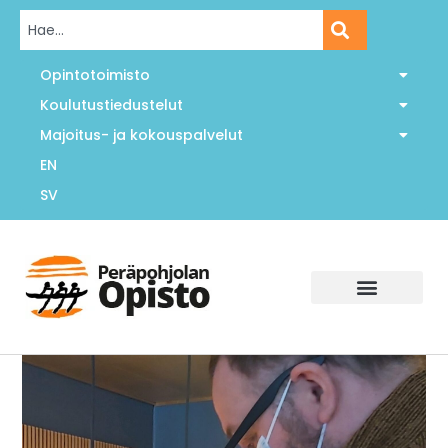
Opintotoimisto
Koulutustiedustelut
Majoitus- ja kokouspalvelut
EN
SV