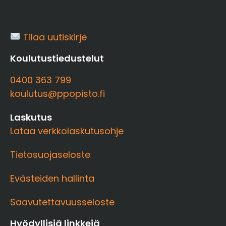
Tilaa uutiskirje
Koulutustiedustelut
0400 363 799
koulutus@ppopisto.fi
Laskutus
Lataa verkkolaskutusohje
Tietosuojaseloste
Evästeiden hallinta
Saavutettavuusseloste
Hyödyllisiä linkkejä