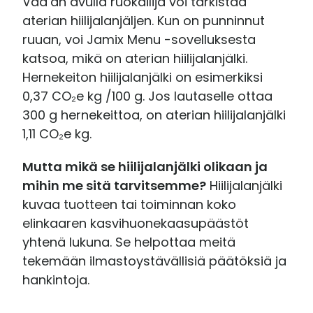
Vaa’an avulla ruokailija voi tarkistaa
aterian hiilijalanjäljen. Kun on punninnut
ruuan, voi Jamix Menu -sovelluksesta
katsoa, mikä on aterian hiilijalanjälki.
Hernekeiton hiilijalanjälki on esimerkiksi
0,37 CO₂e kg /100 g. Jos lautaselle ottaa
300 g hernekeittoa, on aterian hiilijalanjälki
1,11 CO₂e kg.
Mutta mikä se hiilijalanjälki olikaan ja
mihin me sitä tarvitsemme?
Hiilijalanjälki
kuvaa tuotteen tai toiminnan koko
elinkaaren kasvihuonekaasupäästöt
yhtenä lukuna. Se helpottaa meitä
tekemään ilmastoystävällisiä päätöksiä ja
hankintoja.