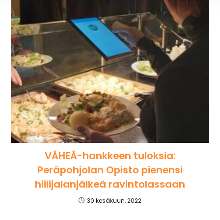
VÄHEÄ-hankkeen tuloksia:
Peräpohjolan Opisto pienensi
hiilijalanjälkeä ravintolassaan
30 kesäkuun, 2022