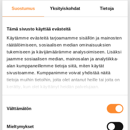
Suostumus
Yksityiskohdat
Tietoja
VÄHEÄ-hankkeen tuloksia:
Tämä sivusto käyttää evästeitä
Loppukartoitus hankkeen
Käytämme evästeitä tarjoamamme sisällön ja mainosten
toimenpiteistä on julkaistu
räätälöimiseen, sosiaalisen median ominaisuuksien
19 elokuun, 2022
tukemiseen ja kävijämäärämme analysoimiseen. Lisäksi
jaamme sosiaalisen median, mainosalan ja analytiikka-
alan kumppaneillemme tietoja siitä, miten käytät
sivustoamme. Kumppanimme voivat yhdistää näitä
tietoja muihin tietoihin, joita olet antanut heille tai joita on
kerätty, kun olet käyttänyt heidän palvelujaan.
S
Välttämätön
u
o
s
Mieltymykset