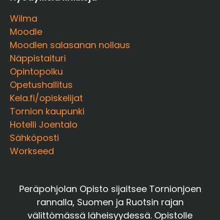
Wilma
Moodle
Moodlen salasanan nollaus
Näppistaituri
Opintopolku
Opetushallitus
Kela.fi/opiskelijat
Tornion kaupunki
Hotelli Joentalo
Sähköposti
Workseed
Peräpohjolan Opisto sijaitsee Tornionjoen
rannalla, Suomen ja Ruotsin rajan
välittömässä läheisyydessä. Opistolle