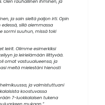
. Olen rauhallinen ihminen, ja
 ja sain sieltä paljon irti. Opin
n edessä, sillä aiemmassa
ene sormi suuhun, missä toki
t leirit. Olimme esimerkiksi
lyyn ja leirielämään liittyvää.
a oli omat vastuualueensa, ja
sasi meitä mielestäni hienosti
n helmikuussa, ja valmistuttuani
kalaisista koostuvassa
n erään 7-luokkalaisen tukena
kouluarkeen mukaan.”