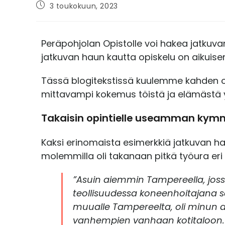
3 toukokuun, 2023
Peräpohjolan Opistolle voi hakea jatkuva
jatkuvan haun kautta opiskelu on aikuise
Tässä blogitekstissä kuulemme kahden opi
mittavampi kokemus töistä ja elämästä 
Takaisin opintielle useamman kym
Kaksi erinomaista esimerkkiä jatkuvan hau
molemmilla oli takanaan pitkä työura eri
”Asuin aiemmin Tampereella, jossa
teollisuudessa koneenhoitajana sa
muualle Tampereelta, oli minun 
vanhempien vanhaan kotitaloon. O