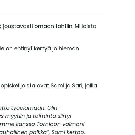
joustavasti omaan tahtiin. Millaista
e on ehtinyt kertyä jo hieman
skelijoista ovat Sami ja Sari, joilla
autta työelämään. Olin
myytiin ja toiminta siirtyi
stemme kanssa Tornioon vaimoni
uhallinen paikka”, Sami kertoo.