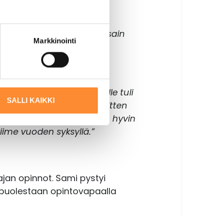
 kiinnostaneet. Netin
kutti saman tien
kin hieman kömpelyyksiä, sain
Markkinointi
alleen tiennyt, mitä. Meille tuli
SALLI KAIKKI
ut nuoriso-ohjaaja. Sain sitten
elä se, että satun asumaan hyvin
iime vuoden syksyllä.”
jan opinnot. Sami pystyi
 puolestaan opintovapaalla