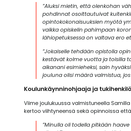
”Aluksi mietin, että olenkohan väh
t
pohdinnat osoittautuivat kuitenkin
a
opintokokonaisuuksien myötä ymmä
vaikka opiskelin pahimpaan korona
lähiopetuksessa on valtava ero et
”Jokaiselle tehdään opistolla opin
kestävät kolme vuotta ja toisil
aikanani esimieheksi, sain hyväksi
jouluna olisi määrä valmistua, jo
Koulunkäynninohjaaja ja tukihenkil
Viime joulukuussa valmistuneella Samilla
kertoo viihtyneensä sekä opinnoissa että 
”Minulla oli todella pitkään haave 