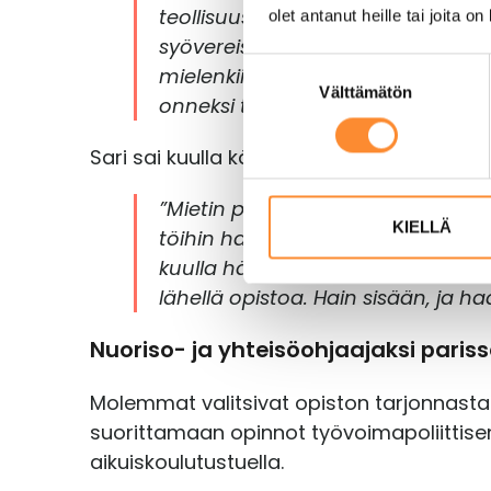
teollisuusalan haastattelussa, m
olet antanut heille tai joita o
syövereistä pamahti sitten yllätt
S
mielenkiintoiselta. Hain opiskele
Välttämätön
u
onneksi tiedon myönnetystä opisk
o
s
Sari sai kuulla käytännön kokemuksia työ
t
u
”Mietin pari vuotta aikaisemmin, et
m
KIELLÄ
töihin harjoittelija Luovilta, jot
u
kuulla häneltä ohjaajan töistä, ja
k
lähellä opistoa. Hain sisään, ja 
s
e
Nuoriso- ja yhteisöohjaajaksi pari
n
v
Molemmat valitsivat opiston tarjonnasta 
a
suorittamaan opinnot työvoimapoliittise
l
aikuiskoulutustuella.
i
n