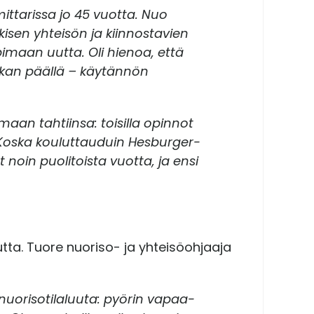
mittarissa jo 45 vuotta. Nuo
kisen yhteisön ja kiinnostavien
maan uutta. Oli hienoa, että
aikan päällä – käytännön
maan tahtiinsa: toisilla opinnot
Koska kouluttauduin Hesburger-
 noin puolitoista vuotta, ja ensi
.
tta. Tuore nuoriso- ja yhteisöohjaaja
n nuorisotilaluuta: pyörin vapaa-