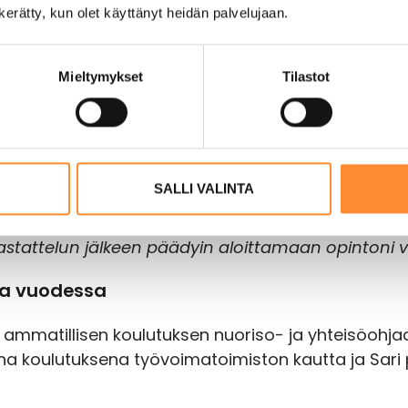
utta saman sapluunan kaavamaiset työt eivät enää
n kerätty, kun olet käyttänyt heidän palvelujaan.
äen esiin PPO:n mainos jatkuvasta hausta, joka vai
maan, ja vaikka korona-ajan etähaastattelussa oli
Mieltymykset
Tilastot
elupaikasta”, Sami muistelee.
paikalle saapuneelta nuoriso-ohjaajalta.
tä haluaisin vielä kokeilla jotain uutta, mutten tark
SALLI VALINTA
a saapui opastamaan Peräpohjolan Opistolla opiskell
 kiinnostuin tietysti mahdottomasti. Plussaa oli vi
haastattelun jälkeen päädyin aloittamaan opintoni v
ssa vuodessa
ammatillisen koulutuksen nuoriso- ja yhteisöohjaa
na koulutuksena työvoimatoimiston kautta ja Sari