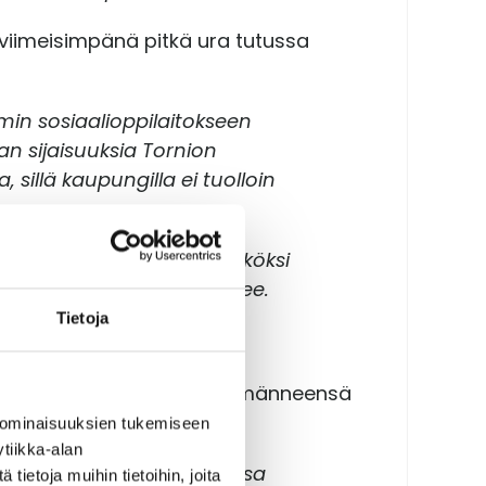
ä viimeisimpänä pitkä ura tutussa
min sosiaalioppilaitokseen
n sijaisuuksia Tornion
illä kaupungilla ei tuolloin
nin lopulta ravintolapäälliköksi
olapäällikkönä”, Sari laskee.
Tietoja
sattumalta. Sami kertoo törmänneensä
 ominaisuuksien tukemiseen
tiikka-alan
 tekemään. Kävin muutamassa
ietoja muihin tietoihin, joita