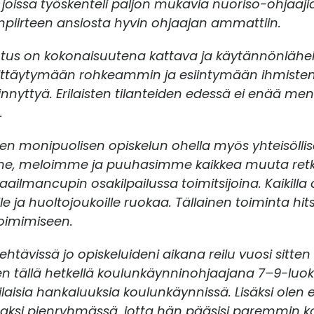
 joissa työskenteli paljon mukavia nuoriso-ohjaajia
npiirteen ansiosta hyvin ohjaajan ammattiin.
tus on kokonaisuutena kattava ja käytännönläheinen,
heittäytymään rohkeammin ja esiintymään ihmiste
esiinnyttyä. Erilaisten tilanteiden edessä ei enää m
.
leen monipuolisen opiskelun ohella myös yhteisöllise
simme, meloimme ja puuhasimme kaikkea muuta retkei
maailmancupin osakilpailussa toimitsijoina. Kaikill
 ja huoltojoukoille ruokaa. Tällainen toiminta hit
toimimiseen.
tehtävissä jo opiskeluideni aikana reilu vuosi sitte
en tällä hetkellä koulunkäynninohjaajana 7–9-luok
rilaisia hankaluuksia koulunkäynnissä. Lisäksi ole
osaksi pienryhmässä, jotta hän pääsisi paremmin 