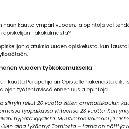
n haun kautta ympäri vuoden, ja opintoja voi tehdä 
n opiskelijan näkökulmasta?
skelijan ajatuksia uuden opiskelusta, kun taustall
ylipäätään.
menen vuoden työkokemuksella
n kautta Peräpohjolan Opistolle hakeneista aikuisopi
 alojen työtehtävissä ennen uusia opintoja.
 siirryin reilut 20 vuotta sitten ammattikoulun k
massa työpaikassa yhteensä 23 vuotta. Kun yritys 
aikani hypätä kyydistä. Muutimme vaimoni ja la
len aina tykännyt Torniosta – tämä on nätti ja ra