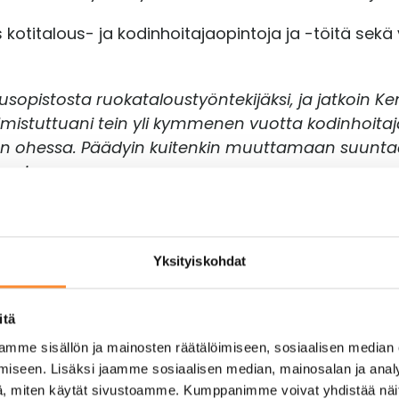
 kotitalous- ja kodinhoitajaopintoja ja -töitä sek
usopistosta ruokataloustyöntekijäksi, ja jatkoin Ke
mistuttuani tein yli kymmenen vuotta kodinhoitaja
 ohessa. Päädyin kuitenkin muuttamaan suuntaa, s
aani.
 sillä siskoni oli ollut Kemissä samoissa töissä. Yle
 tuli täyteen 20 vuotta Hesen palveluksessa ravint
Yksityiskohdat
itä
eräpohjolan Opiston jatkuvasta hausta tuli hieman 
rille kipinä syttyi työpaikkakohtaamisen kautta.
mme sisällön ja mainosten räätälöimiseen, sosiaalisen median
iseen. Lisäksi jaamme sosiaalisen median, mainosalan ja analy
ikaa työttömänä, ja pohdin, mitä alkaisin isona
, miten käytät sivustoamme. Kumppanimme voivat yhdistää näitä t