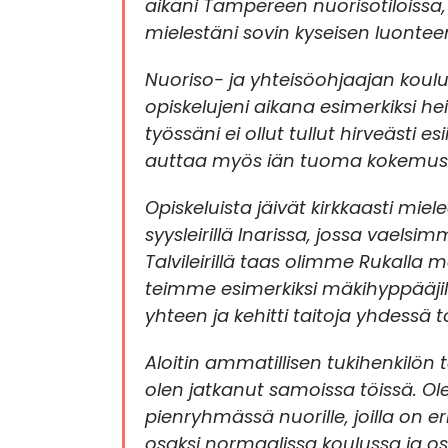
aikani Tampereen nuorisotiloissa,
mielestäni sovin kyseisen luontee
Nuoriso- ja yhteisöohjaajan koulu
opiskelujeni aikana esimerkiksi 
työssäni ei ollut tullut hirveästi 
auttaa myös iän tuoma kokemus
Opiskeluista jäivät kirkkaasti mie
syysleirillä Inarissa, jossa vael
Talvileirillä taas olimme Rukalla 
teimme esimerkiksi mäkihyppääjille
yhteen ja kehitti taitoja yhdessä 
Aloitin ammatillisen tukihenkilön 
olen jatkanut samoissa töissä. Ol
pienryhmässä nuorille, joilla on e
osaksi normaalissa koulussa ja 