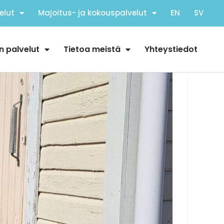
elut
Majoitus- ja kokouspalvelut
EN
SV
n palvelut
Tietoa meistä
Yhteystiedot