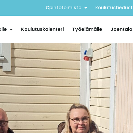
Opintotoimisto
Koulutustiedust
alle
Koulutuskalenteri
Työelämälle
Joentalo