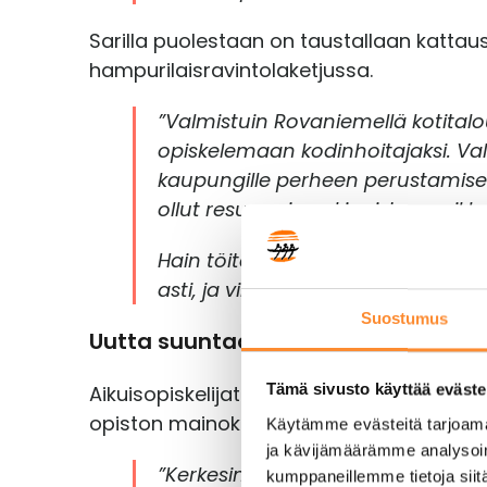
Sarilla puolestaan on taustallaan kattaus
hampurilaisravintolaketjussa.
”Valmistuin Rovaniemellä kotitalo
opiskelemaan kodinhoitajaksi. Val
kaupungille perheen perustamisen
ollut resursseja vakinaistaa paikk
Hain töitä Torniosta Hesburgerista,
asti, ja viime tammikuussa minulla
Suostumus
Uutta suuntaa työelämään
Tämä sivusto käyttää eväste
Aikuisopiskelijat kertovat, että tieto P
opiston mainokseen verkossa, kun taas Sa
Käytämme evästeitä tarjoama
ja kävijämäärämme analysoim
”Kerkesin olla Torniossa vähän a
kumppaneillemme tietoja siitä