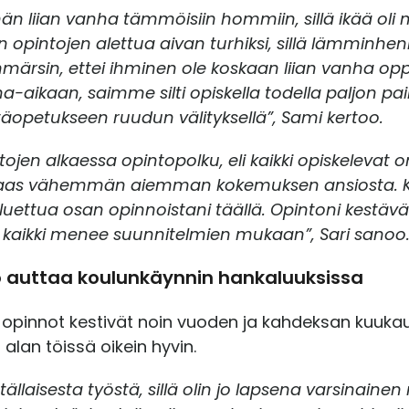
än liian vanha tämmöisiin hommiin, sillä ikää oli 
 opintojen alettua aivan turhiksi, sillä lämminhen
rsin, ettei ihminen ole koskaan liian vanha oppi
-aikaan, saimme silti opiskella todella paljon p
äopetukseen ruudun välityksellä”, Sami kertoo.
tojen alkaessa opintopolku, eli kaikki opiskelevat o
la taas vähemmän aiemman kokemuksen ansiosta. 
luettua osan opinnoistani täällä. Opintoni kestävät
s kaikki menee suunnitelmien mukaan”, Sari sanoo
ö auttaa koulunkäynnin hankaluuksissa
 opinnot kestivät noin vuoden ja kahdeksan kuukau
alan töissä oikein hyvin.
tällaisesta työstä, sillä olin jo lapsena varsinaine