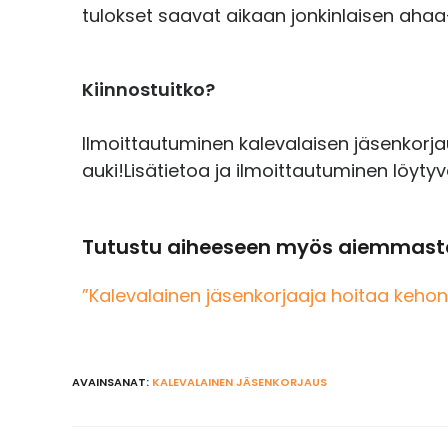
tulokset saavat aikaan jonkinlaisen ahaa-
Kiinnostuitko?
Ilmoittautuminen kalevalaisen jäsenkorj
auki!Lisätietoa ja ilmoittautuminen löyty
Tutustu aiheeseen myös aiemmasta
”Kalevalainen jäsenkorjaaja hoitaa kehon
AVAINSANAT
:
KALEVALAINEN JÄSENKORJAUS