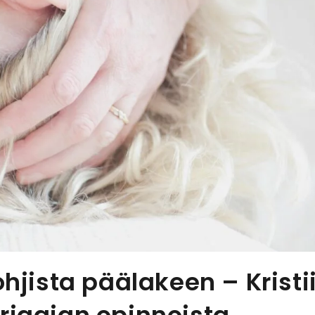
pohjista päälakeen – Kris
rjaajan opinnoista