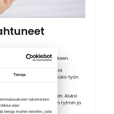
ahtuneet
ssa kaikki vaikuttaa kaikkeen.
 oppia käsittelemään kehoa
Tietoja
ntuma on Hiltusen mukaan koko työn
aan liike ja oma tekeminen. Aluksi
 ominaisuuksien tukemiseen
ten omat kädet oppivat kehon rytmin ja
tiikka-alan
ietoja muihin tietoihin, joita