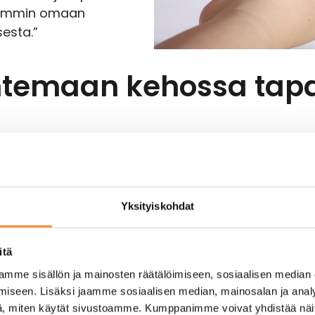
aremmin omaan
sesta.”
untemaan kehossa tap
hmotetaan toiminnallisena kineettisenä ketjuna, jo
leenpainuvimpana sen, miten omat kädet alkavat
Yksityiskohdat
mutkaiselta ja haastavaltakin. Käsiin karttuva tu
itä
 mutta vaatii paljon aikaa oppia yhdistämään asiakk
mme sisällön ja mainosten räätälöimiseen, sosiaalisen median
 siitä se vain tekemällä lähti. Yllättävintä oli, mi
iseen. Lisäksi jaamme sosiaalisen median, mainosalan ja analy
uin omat silmät.”
, miten käytät sivustoamme. Kumppanimme voivat yhdistää näitä t