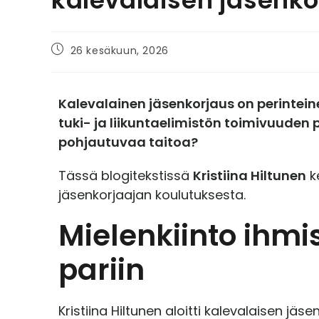
26 kesäkuun, 2026
Kalevalainen jäsenkorjaus on perinte
tuki- ja liikuntaelimistön toimivuude
pohjautuvaa taitoa?
Tässä blogitekstissä
Kristiina Hiltunen
k
jäsenkorjaajan koulutuksesta.
Mielenkiinto ihm
pariin
Kristiina Hiltunen aloitti kalevalaisen jä