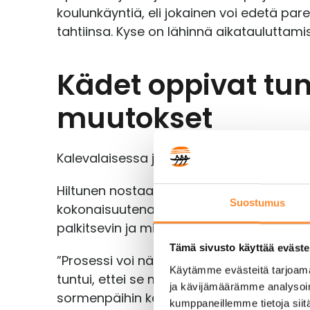
koulunkäyntiä, eli jokainen voi edetä p
tahtiinsa. Kyse on lähinnä aikatauluttami
Kädet oppivat t
muutokset
Kalevalaisessa jäsenkorjauksessa keho ha
Hiltunen nostaa saamistaan opeista mie
Suostumus
kokonaisuutena, mikä alussa tuntui moni
palkitsevin ja mielenkiintoisin puoli.
Tämä sivusto käyttää eväste
”Prosessi voi näyttää ulospäin helpolta,
Käytämme evästeitä tarjoama
tuntui, ettei se mene yhtään yksiin, mutta
ja kävijämäärämme analysoim
sormenpäihin kasvaa ajan myötä ikään k
kumppaneillemme tietoja siitä