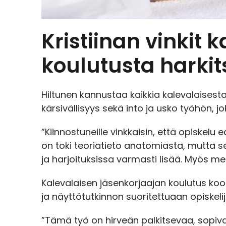
t
a
Kristiinan vinkit
koulutusta harkit
Hiltunen kannustaa kaikkia kalevalaises
kärsivällisyys sekä into ja usko työhön, 
”Kiinnostuneille vinkkaisin, että opiskelu 
on toki teoriatieto anatomiasta, mutta se
ja harjoituksissa varmasti lisää. Myös me
Kalevalaisen jäsenkorjaajan koulutus ko
ja näyttötutkinnon suoritettuaan opiskeli
”Tämä työ on hirveän palkitsevaa, sopiva