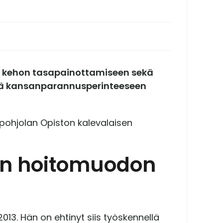
ko kehon tasapainottamiseen sekä
tätä kansanparannusperinteeseen
äpohjolan Opiston kalevalaisen
sen hoitomuodon
013. Hän on ehtinyt siis työskennellä