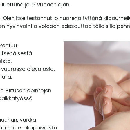
luettuna jo 13 vuoden ajan.
Olen itse testannut jo nuorena tyttönä kilpaurheilu
en hyvinvointia voidaan edesauttaa tällaisilla pehme
akentuu
 itsenäisestä
ista.
n vuorossa oleva osio,
ällä.
jo Hiltusen opintojen
 palkkatyössä
muuhun, vaikka
mä ei ole jokapäiväistä