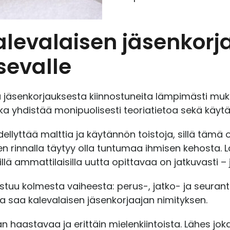
 kalevalaisen jäsenkor
sevalle
ta jäsenkorjauksesta kiinnostuneita lämpimästi mu
joka yhdistää monipuolisesti teoriatietoa sekä käyt
edellyttää malttia ja käytännön toistoja, sillä tämä o
n rinnalla täytyy olla tuntumaa ihmisen kehosta. L
illä ammattilaisilla uutta opittavaa on jatkuvasti –
ostuu kolmesta vaiheesta: perus-, jatko- ja seura
ja saa kalevalaisen jäsenkorjaajan nimityksen.
n haastavaa ja erittäin mielenkiintoista. Lähes jok