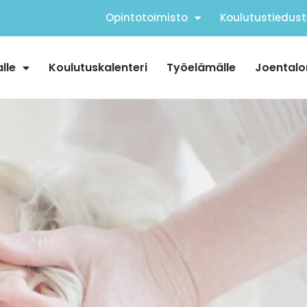
Opintotoimisto
Koulutustiedust
alle
Koulutuskalenteri
Työelämälle
Joentalo