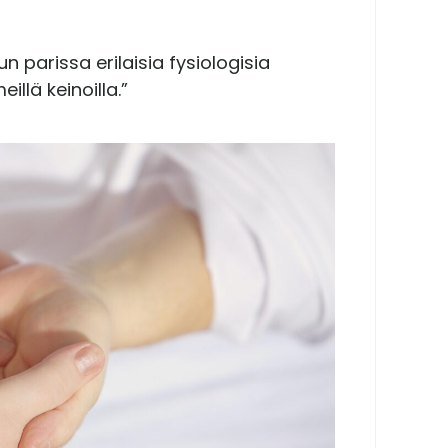
n parissa erilaisia fysiologisia
illä keinoilla.”