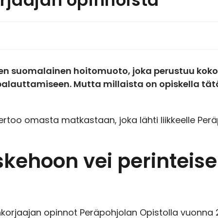
inen suomalainen hoitomuoto, joka perustuu ko
n palauttamiseen. Mutta millaista on opiskella 
ertoo omasta matkastaan, joka lähti liikkeelle Per
iskehoon vei perintei
senkorjaajan opinnot Peräpohjolan Opistolla vuonna 2