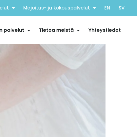
elut
Majoitus- ja kokouspalvelut
EN
SV
n palvelut
Tietoa meistä
Yhteystiedot