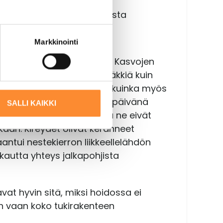
i löytyä kaukaa varsinaisesta
Markkinointi
le käsi ja olkapää kipeänä. Kasvojen
n olkapäähänsä meni yhtäkkiä kuin
hävisivät. Lisäksi yllätyin, kuinka myös
rani samalla: seuraavana päivänä
SALLI KAIKKI
nivät paikalleen, vaikka ne eivät
kaan. Kireydet olivat keränneet
aantui nestekierron liikkeellelähdön
 kautta yhteys jalkapohjista
avat hyvin sitä, miksi hoidossa ei
n vaan koko tukirakenteen