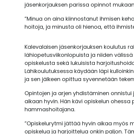
jäsenkorjauksen parissa opinnot mukaan 
”Minua on aina kiinnostanut ihmisen keho. 
hoitoja, ja minusta oli hienoa, että ihmist
Kalevalaisen jäsenkorjauksen koulutus r
lähiopetusviikonlopuista ja niiden välissä
opiskelusta sekä lukuisista harjoitushoido
Lähikoulutuksessa käydään läpi kulloinki
ja sen jälkeen opittua syvennetään tekem
Opintojen ja arjen yhdistäminen onnistui 
aikaan hyvin. Hän kävi opiskelun ohessa
hammashoitajana.
”Opiskelurytmi jättää hyvin aikaa myös 
opiskelua ja harjoittelua onkin paljon. Tä