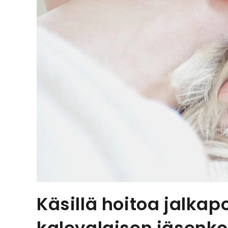
Käsillä hoitoa jalka
kalevalaisen jäsenko