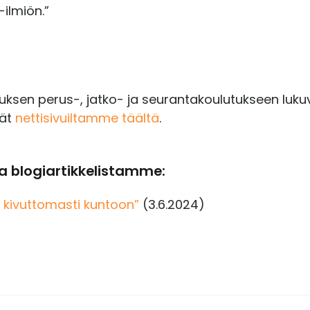
ilmiön.”
auksen perus-, jatko- ja seurantakoulutukseen luk
vät
nettisivuiltamme täältä
.
 blogiartikkelistamme:
 kivuttomasti kuntoon”
(3.6.2024)