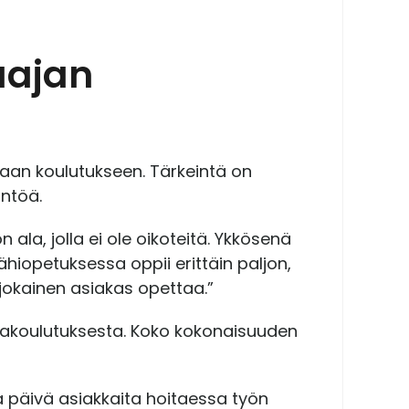
jaajan
kaan koulutukseen. Tärkeintä on
äntöä.
n ala, jolla ei ole oikoteitä. Ykkösenä
ähiopetuksessa oppii erittäin paljon,
 jokainen asiakas opettaa.”
ntakoulutuksesta. Koko kokonaisuuden
a päivä asiakkaita hoitaessa työn