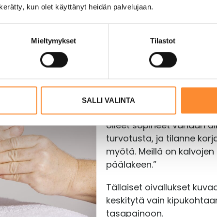
n kerätty, kun olet käyttänyt heidän palvelujaan.
sessina jaloista ylöspäin, ja vaivan aiheuttaja vo
ästi mieleen jääneellä esimerkillä.
Mieltymykset
Tilastot
”Asiakas tuli vastaanotol
aluetta hoitaessani häne
salama, ja olkapään kivut 
suussa ollut ongelma pa
SALLI VALINTA
asiakkaan tekohampaat me
olleet sopineet vähään ai
turvotusta, ja tilanne korj
myötä. Meillä on kalvojen
päälakeen.”
Tällaiset oivallukset kuva
keskitytä vain kipukohtaa
tasapainoon.