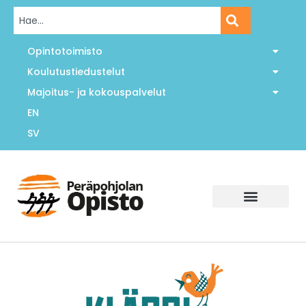
Opintotoimisto
Koulutustiedustelut
Majoitus- ja kokouspalvelut
EN
SV