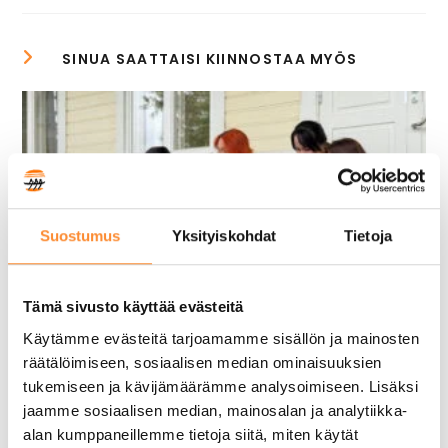
Suostumus
Yksityiskohdat
Tietoja
Tämä sivusto käyttää evästeitä
Käytämme evästeitä tarjoamamme sisällön ja mainosten
räätälöimiseen, sosiaalisen median ominaisuuksien
APPI-hanke puolivälissä – Mitä
tukemiseen ja kävijämäärämme analysoimiseen. Lisäksi
jaamme sosiaalisen median, mainosalan ja analytiikka-
osaamismerkkien pilotointi on
alan kumppaneillemme tietoja siitä, miten käytät
opettanut tähän mennessä?