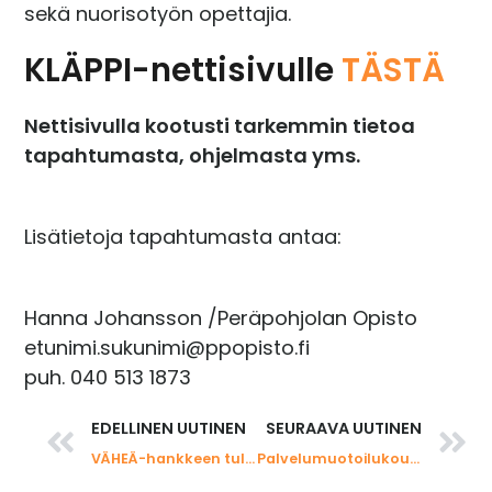
sekä nuorisotyön opettajia.
KLÄPPI-nettisivulle
TÄSTÄ
Nettisivulla kootusti tarkemmin tietoa
tapahtumasta, ohjelmasta yms.
Lisätietoja tapahtumasta antaa:
Hanna Johansson /Peräpohjolan Opisto
etunimi.sukunimi@ppopisto.fi
puh. 040 513 1873
EDELLINEN UUTINEN
SEURAAVA UUTINEN
VÄHEÄ-hankkeen tuloksia: Loppukartoitus hankkeen toimenpiteistä on julkaistu
Palvelumuotoilukoulutuksessa keskitytään julkisten palveluiden kehittämiseen analyyttista ja luovaa toimintaa yhdistelemällä