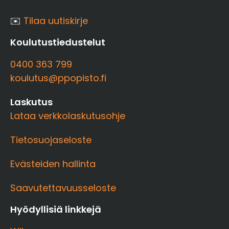
✉️
Tilaa uutiskirje
Koulutustiedustelut
0400 363 799
koulutus@ppopisto.fi
Laskutus
Lataa verkkolaskutusohje
Tietosuojaseloste
Evästeiden hallinta
Saavutettavuusseloste
Hyödyllisiä linkkejä