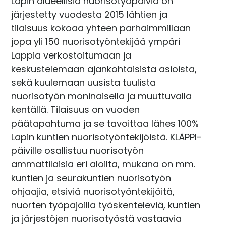
Lapin alueellisia nuorisotyöpäiviä on
järjestetty vuodesta 2015 lähtien ja
tilaisuus kokoaa yhteen parhaimmillaan
jopa yli 150 nuorisotyöntekijää ympäri
Lappia verkostoitumaan ja
keskustelemaan ajankohtaisista asioista,
sekä kuulemaan uusista tuulista
nuorisotyön moninaisella ja muuttuvalla
kentällä. Tilaisuus on vuoden
päätapahtuma ja se tavoittaa lähes 100%
Lapin kuntien nuorisotyöntekijöistä. KLÄPPI-
päiville osallistuu nuorisotyön
ammattilaisia eri aloilta, mukana on mm.
kuntien ja seurakuntien nuorisotyön
ohjaajia, etsiviä nuorisotyöntekijöitä,
nuorten työpajoilla työskenteleviä, kuntien
ja järjestöjen nuorisotyöstä vastaavia