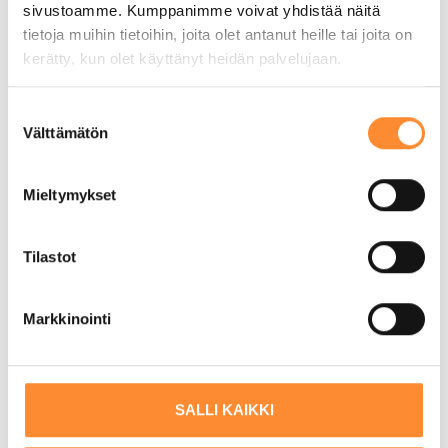
sivustoamme. Kumppanimme voivat yhdistää näitä
5 elokuun, 2026
tietoja muihin tietoihin, joita olet antanut heille tai joita on
kerätty, kun olet käyttänyt heidän palvelujaan.
S
Välttämätön
u
o
s
Mieltymykset
t
u
m
Tilastot
u
k
Markkinointi
Käsillä hoitoa jalkapohjista
s
e
päälakeen – Kristiinan kokemukset
n
kalevalaisen jäsenkorjaajan
v
SALLI KAIKKI
opinnoista
a