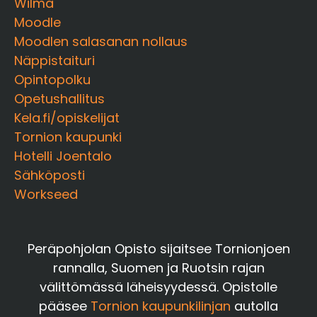
Wilma
Moodle
Moodlen salasanan nollaus
Näppistaituri
Opintopolku
Opetushallitus
Kela.fi/opiskelijat
Tornion kaupunki
Hotelli Joentalo
Sähköposti
Workseed
Peräpohjolan Opisto sijaitsee Tornionjoen
rannalla, Suomen ja Ruotsin rajan
välittömässä läheisyydessä. Opistolle
pääsee
Tornion kaupunkilinjan
autolla