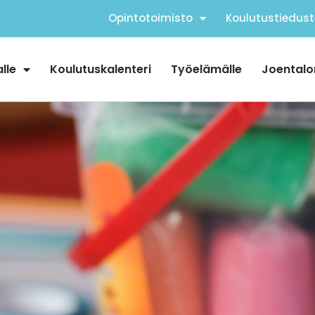
Opintotoimisto
Koulutustiedust
alle
Koulutuskalenteri
Työelämälle
Joentalo