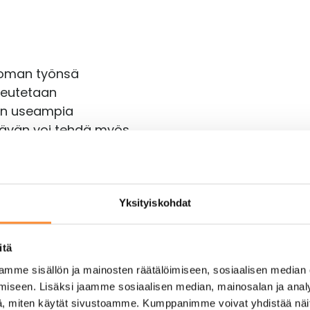
n oman työnsä
oteutetaan
 on useampia
htävän voi tehdä myös
inä projektiin
välillä itsenäisiä
Yksityiskohdat
äin koulutuksessa
lkisten palveluiden
itä
listujat pääsevät
mme sisällön ja mainosten räätälöimiseen, sosiaalisen median
lun hyödyntämisestä,
iseen. Lisäksi jaamme sosiaalisen median, mainosalan ja analy
.
, miten käytät sivustoamme. Kumppanimme voivat yhdistää näitä t