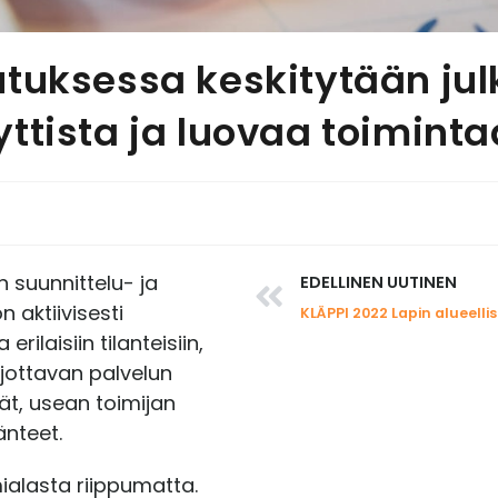
tuksessa keskitytään jul
ttista ja luovaa toiminta
n suunnittelu- ja
EDELLINEN UUTINEN
n aktiivisesti
laisiin tilanteisiin,
jottavan palvelun
jät, usean toimijan
nteet.
alasta riippumatta.