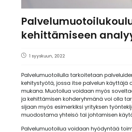
Palvelumuotoilukoulu
kehittämiseen analyy
1 syyskuun, 2022
Palvelumuotoilulla tarkoitetaan palveluide
kehitystyötä, jossa itse palvelun käyttäjä o
mukana. Muotoilua voidaan myös soveltaa eri
ja kehittämisen kohderyhmänä voi olla tar
sijaan myös esimerkiksi yrityksen työnteki
muodostama yhteisö tai johtamisen käytä
Palvelumuotoilua voidaan hyödyntää toimi