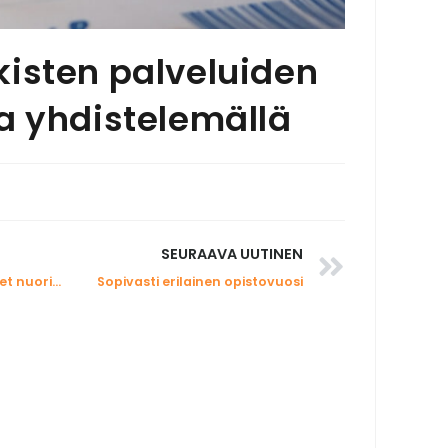
kisten palveluiden
a yhdistelemällä
SEURAAVA UUTINEN
KLÄPPI 2022 Lapin alueelliset nuorisotyöpäivät 5.-6.10. Peräpohjolan Opistolla
Sopivasti erilainen opistovuosi