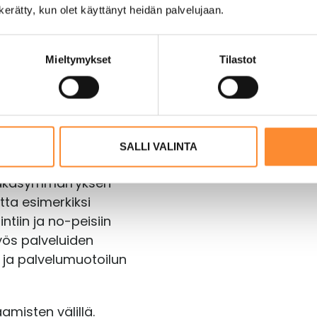
n kerätty, kun olet käyttänyt heidän palvelujaan.
velumuotoilun
n. Koulutuspäivät
sista, jossa
Mieltymykset
Tilastot
ät näkemykset
yöskentelystä, jossa
yöskentelyä.
essin mukaisesti ja
SALLI VALINTA
teltävät aiheet
siakasymmärryksen
tta esimerkiksi
ntiin ja no-peisiin
yös palveluiden
ja palvelumuotoilun
misten välillä.