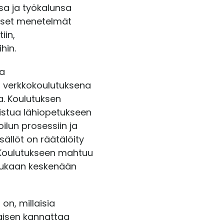
sa ja työkalunsa
laiset menetelmät
iin,
hin.
sa
n verkkokoulutuksena
a. Koulutuksen
istua lähiopetukseen
ilun prosessiin ja
sällöt on räätälöity
le. Koulutukseen mahtuu
 mukaan keskenään
on, millaisia
laisen kannattaa