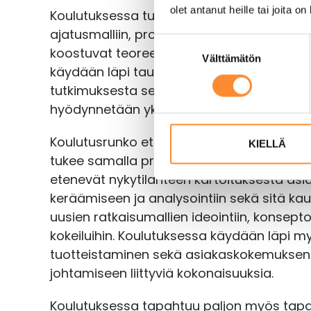
olet antanut heille tai joita o
Koulutuksessa tutustutaan kattavasti pal
ajatusmalliin, prosessiin ja eri menetelmii
S
koostuvat teoreettisemmista luento-osuuk
Välttämätön
u
käydään läpi taustatietoa ja viimeisimm
o
tutkimuksesta sekä käytännönläheisestä t
s
hyödynnetään yksilö-, ryhmä- ja työpajat
t
u
Koulutusrunko etenee palvelumuotoilupros
m
KIELLÄ
tukee samalla projektin edisty-mistä. Käsi
u
k
etenevät nykytilanteen kartoituksesta a
s
keräämiseen ja analysointiin sekä sitä kau
e
uusien ratkaisumallien ideointiin, konseptoi
n
kokeiluihin. Koulutuksessa käydään läpi m
v
tuotteistaminen sekä asiakaskokemuksen 
a
johtamiseen liittyviä kokonaisuuksia.
l
i
Koulutuksessa tapahtuu paljon myös tapaa
n