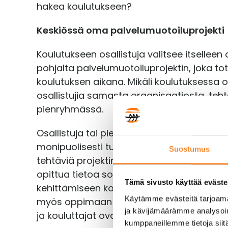
hakea koulutukseen?
Keskiössä oma palvelumuotoiluprojekti
Koulutukseen osallistuja valitsee itsellee
pohjalta palvelumuotoiluprojektin, joka t
koulutuksen aikana. Mikäli koulutuksessa
osallistujia samasta organisaatiosta, te
pienryhmässä.
Osallistuja tai pienryhmä saa koulutuspäiv
monipuolisesti tukea ja tekee tapaamisten 
Suostumus
tehtäviä projektin eteenpäin viemiseksi. N
opittua tietoa sovelletaan dynaamisesti ju
Tämä sivusto käyttää eväste
kehittämiseen koko koulutuksen ajan. Osal
Käytämme evästeitä tarjoama
myös oppimaan toisiltaan palvelumuotoi
ja kävijämäärämme analysoim
ja kouluttajat ovat mukana sparraamassa
kumppaneillemme tietoja siitä