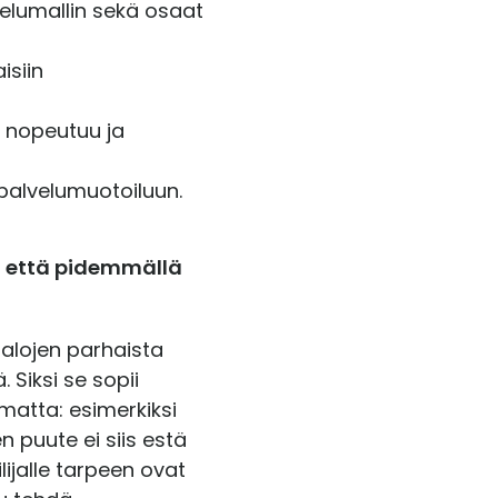
telumallin sekä osaat
isiin
n nopeutuu ja
palvelumuotoiluun.
a että pidemmällä
 alojen parhaista
 Siksi se sopii
umatta: esimerkiksi
n puute ei siis estä
ijalle tarpeen ovat