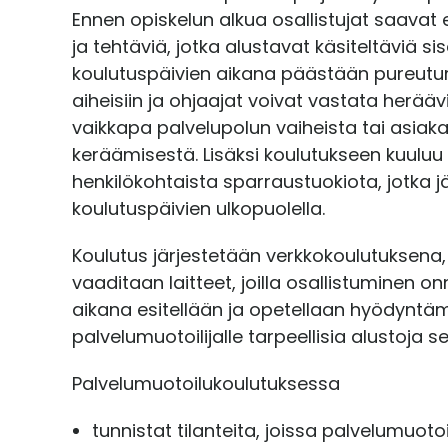
Ennen opiskelun alkua osallistujat saavat
t
ja tehtäviä, jotka alustavat käsiteltäviä sis
a
koulutuspäivien aikana päästään pureu
aiheisiin ja ohjaajat voivat vastata herääv
vaikkapa palvelupolun vaiheista tai asi
keräämisestä. Lisäksi koulutukseen kuuluu
henkilökohtaista sparraustuokiota, jotka j
koulutuspäivien ulkopuolella.
Koulutus järjestetään verkkokoulutuksena, j
vaaditaan laitteet, joilla osallistuminen o
aikana esitellään ja opetellaan hyödynt
palvelumuotoilijalle tarpeellisia alustoja s
Palvelumuotoilukoulutuksessa
tunnistat tilanteita, joissa palvelumuoto