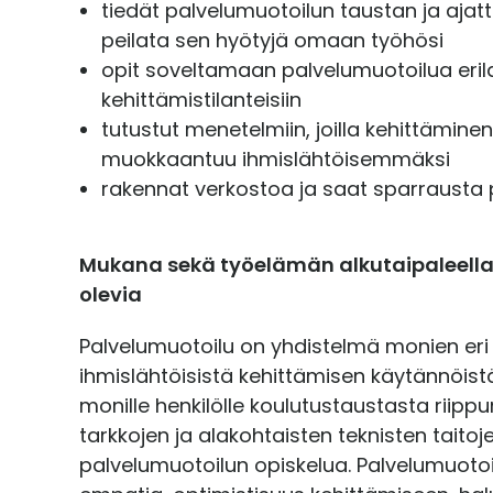
tiedät palvelumuotoilun taustan ja ajat
peilata sen hyötyjä omaan työhösi
opit soveltamaan palvelumuotoilua erila
kehittämistilanteisiin
tutustut menetelmiin, joilla kehittämine
muokkaantuu ihmislähtöisemmäksi
rakennat verkostoa ja saat sparrausta 
Mukana sekä työelämän alkutaipaleell
olevia
Palvelumuotoilu on yhdistelmä monien eri
ihmislähtöisistä kehittämisen käytännöistä.
monille henkilölle koulutustaustasta riipp
tarkkojen ja alakohtaisten teknisten taitoje
palvelumuotoilun opiskelua. Palvelumuotoil