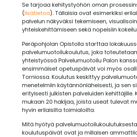
Se tarjoaa kehitystyöhön oman prosessin
(
lisätietoa
). Tällaisia ovat esimerkiksi eri
palvelun näkyväksi tekemiseen, visualisoint
yhteiskehittämiseen sekä nopeisiin kokeilui
Peräpohjolan Opistolla starttaa lokakuus
palvelumuotoilukoulutus, joka toteutetaa
yhteistyössä Palvelumuotoilu Palon kanss
ensimmäiset opetuspäivät voi myös osall
Torniossa. Koulutus keskittyy palvelumuoto
menetelmiin käytännönläheisesti, ja sen si
erityisesti julkisten palveluiden kehittäjil
mukaan 20 hakijaa, joista useat tulevat
hyvin erilaisilta toimialoilta.
Mitä hyötyä palvelumuotoilukoulutuksesta 
koulutuspäivät ovat ja millaisen ammatti