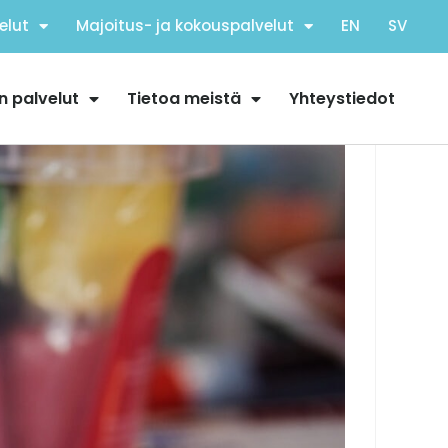
elut
Majoitus- ja kokouspalvelut
EN
SV
n palvelut
Tietoa meistä
Yhteystiedot