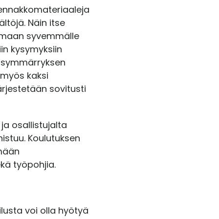
 ennakkomateriaaleja
ältöjä. Näin itse
tumaan syvemmälle
iin kysymyksiin
akasymmärryksen
 myös kaksi
ärjestetään sovitusti
a osallistujalta
nnistuu. Koulutuksen
ämään
ekä työpohjia.
ilusta voi olla hyötyä