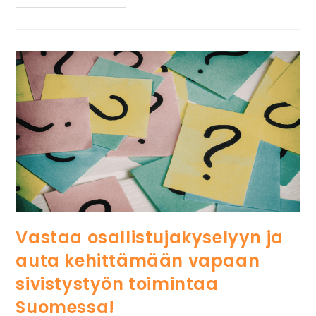
Vastaa osallistujakyselyyn ja
auta kehittämään vapaan
sivistystyön toimintaa
Suomessa!