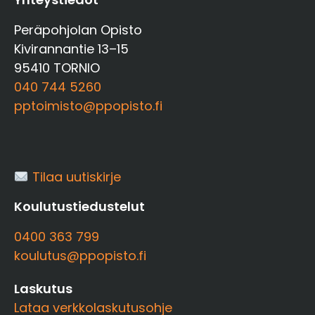
Peräpohjolan Opisto
Kivirannantie 13–15
95410 TORNIO
040 744 5260
pptoimisto@ppopisto.fi
Tilaa uutiskirje
Koulutustiedustelut
0400 363 799
koulutus@ppopisto.fi
Laskutus
Lataa verkkolaskutusohje