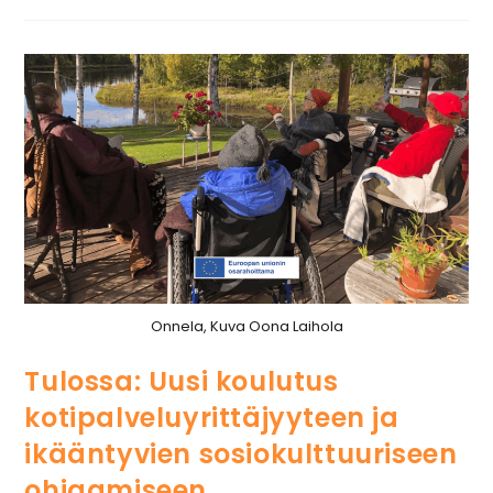
Onnela, Kuva Oona Laihola
Tulossa: Uusi koulutus
kotipalveluyrittäjyyteen ja
ikääntyvien sosiokulttuuriseen
ohjaamiseen