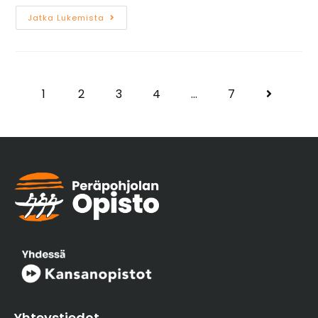
Jatka Lukemista
1
2
3
4
…
7
Yhteystiedot