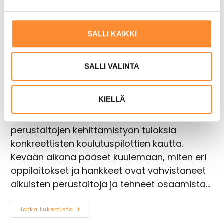
e
n
v
APPI-hankkeen koulutukset
SALLI KAIKKI
a
keväällä 2026
l
i
SALLI VALINTA
28 marraskuun, 2025
n
t
KIELLÄ
a
Osaaminen näkyviin - Kevään 2026
webinaarisarjaSarja esittelee aikuisten
perustaitojen kehittämistyön tuloksia
konkreettisten koulutuspilottien kautta.
Kevään aikana pääset kuulemaan, miten eri
oppilaitokset ja hankkeet ovat vahvistaneet
aikuisten perustaitoja ja tehneet osaamista…
Jatka Lukemista