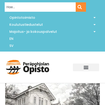
Opintotoimisto
Koulutustiedustelut
Majoitus- ja kokouspalvelut
EN
SV