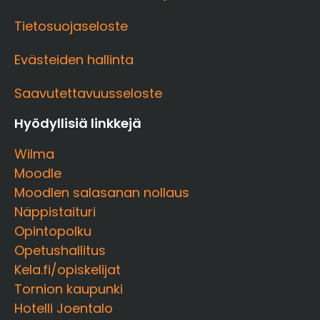
Tietosuojaseloste
Evästeiden hallinta
Saavutettavuusseloste
Hyödyllisiä linkkejä
Wilma
Moodle
Moodlen salasanan nollaus
Näppistaituri
Opintopolku
Opetushallitus
Kela.fi/opiskelijat
Tornion kaupunki
Hotelli Joentalo