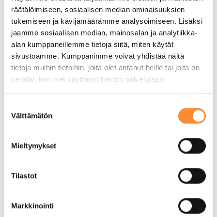
Peräpohjolan Opistolla juhlittiin 50 vuotista
räätälöimiseen, sosiaalisen median ominaisuuksien
nuorisotyön koulutusta 11.12.2025.
tukemiseen ja kävijämäärämme analysoimiseen. Lisäksi
jaamme sosiaalisen median, mainosalan ja analytiikka-
Ensimmäiset nuorisosihteeriopiskelijat
alan kumppaneillemme tietoja siitä, miten käytät
aloittivat opintonsa opistolla vuonna 1975.
sivustoamme. Kumppanimme voivat yhdistää näitä
Osa juhlaohjelmaa oli LappiNYT 2.0 -
tietoja muihin tietoihin, joita olet antanut heille tai joita on
hankkeen paneelikeskustelu, joka kokosi
kerätty, kun olet käyttänyt heidän palvelujaan.
yhteen nuorisotyön entisiä opiskelijoita ja
työntekijöitä…
S
Välttämätön
u
Jatka Lukemista
o
s
Mieltymykset
t
u
m
Tilastot
u
k
Markkinointi
s