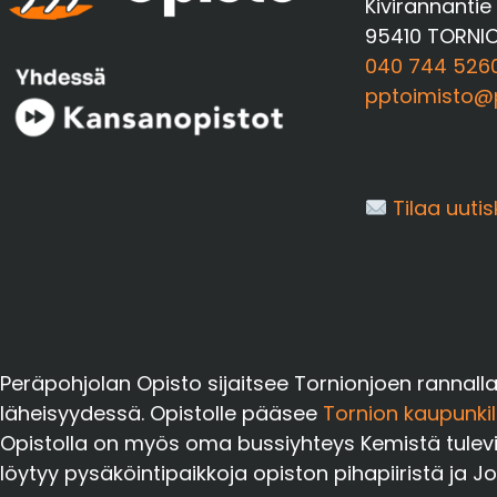
Kivirannantie
95410 TORNI
040 744 526
pptoimisto@p
Tilaa uutis
Peräpohjolan Opisto sijaitsee Tornionjoen rannall
läheisyydessä. Opistolle pääsee
Tornion kaupunkil
Opistolla on myös oma bussiyhteys Kemistä tuleville 
löytyy pysäköintipaikkoja opiston pihapiiristä ja J