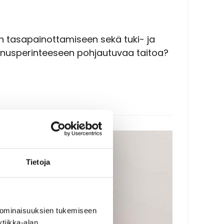
n tasapainottamiseen sekä tuki- ja
annusperinteeseen pohjautuvaa taitoa?
Tietoja
 ominaisuuksien tukemiseen
tiikka-alan