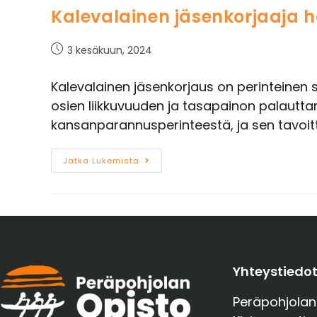
i
Kalevalainen jäsenkorjaaja 
n
t
3 kesäkuun, 2024
a
Kalevalainen jäsenkorjaus on perinteinen 
osien liikkuvuuden ja tasapainon palautt
kansanparannusperinteestä, ja sen tavoi
Jatka Lukemista
Yhteystiedo
Peräpohjolan