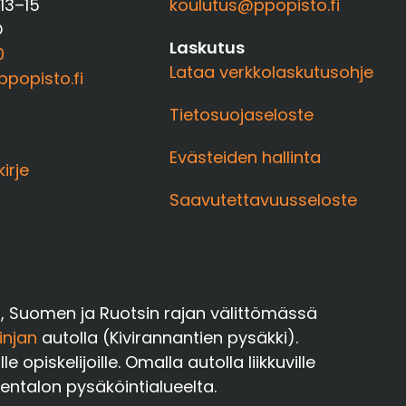
 13–15
koulutus@ppopisto.fi
O
Laskutus
0
Lataa verkkolaskutusohje
popisto.fi
Tietosuojaseloste
Evästeiden hallinta
kirje
Saavutettavuusseloste
a, Suomen ja Ruotsin rajan välittömässä
injan
autolla (Kivirannantien pysäkki).
opiskelijoille. Omalla autolla liikkuville
oentalon pysäköintialueelta.