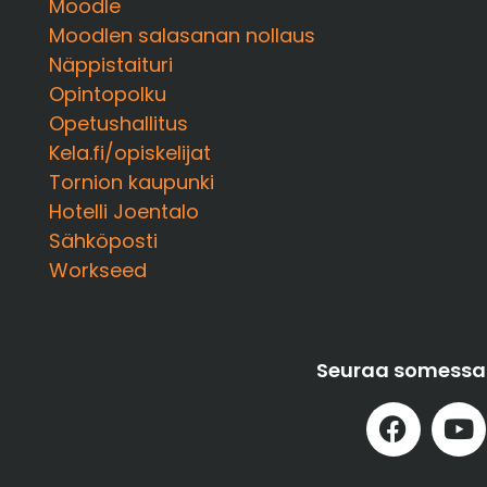
Moodle
Moodlen salasanan nollaus
Näppistaituri
Opintopolku
Opetushallitus
Kela.fi/opiskelijat
Tornion kaupunki
Hotelli Joentalo
Sähköposti
Workseed
Seuraa somessa