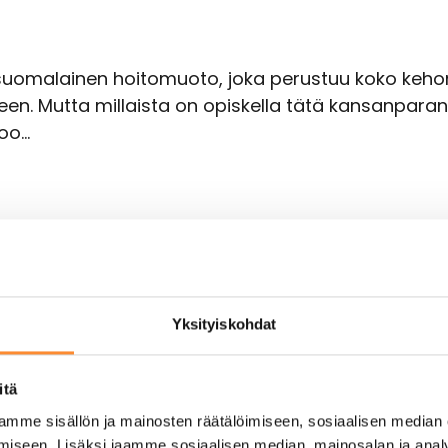
 suomalainen hoitomuoto, joka perustuu koko keho
seen. Mutta millaista on opiskella tätä kansanpar
too…
Yksityiskohdat
itä
mme sisällön ja mainosten räätälöimiseen, sosiaalisen median
iseen. Lisäksi jaamme sosiaalisen median, mainosalan ja analy