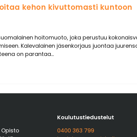
hoitaa kehon kivuttomasti kuntoon
suomalainen hoitomuoto, joka perustuu kokonaisval
amiseen. Kalevalainen jäsenkorjaus juontaa juuren
tteena on parantaa…
t
Koulutustiedustelut
 Opisto
0400 363 799