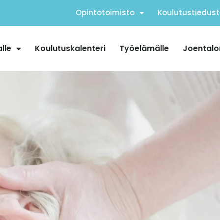
Opintotoimisto
Koulutustiedust
alle
Koulutuskalenteri
Työelämälle
Joentalo