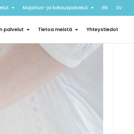
elut
Majoitus- ja kokouspalvelut
EN
SV
n palvelut
Tietoa meistä
Yhteystiedot