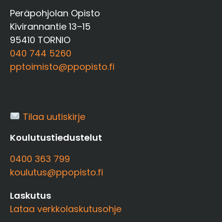
Peräpohjolan Opisto
Kivirannantie 13–15
95410 TORNIO
040 744 5260
pptoimisto@ppopisto.fi
Tilaa uutiskirje
Koulutustiedustelut
0400 363 799
koulutus@ppopisto.fi
Laskutus
Lataa verkkolaskutusohje