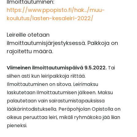
Ilmoittautuminen:
https://www.ppopisto.fi/hak…/muu-
koulutus/lasten-kesaleiri-2022/
Leireille otetaan
ilmoittautumisjärjestyksessä. Paikkoja on
rajoitettu määrä.
V
iimeinen ilmoittautumispäivä 9.5.2022.
Tai
siihen asti kun leiripaikkoja riittää.
Ilmoittautuminen on sitova. Leirimaksu
laskutetaan ilmoittautumisen jälkeen. Maksu
palautetaan vain sairastumistapauksissa
lääkärintodistuksella. Peräpohjolan Opistolla on
oikeus peruuttaa leiri, mikäli ryhmäkoko jää liian
pieneksi.