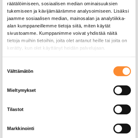
räätälöimiseen, sosiaalisen median ominaisuuksien
tukemiseen ja kävijämäärämme analysoimiseen. Lisäksi
jaamme sosiaalisen median, mainosalan ja analytiikka-
alan kumppaneillemme tietoja siitä, miten käytät
sivustoamme. Kumppanimme voivat yhdistää näitä
APPI-hanke puolivälissä – Mitä
tietoja muihin tietoihin, joita olet antanut heille tai joita on
kerätty, kun olet käyttänyt heidän palvelujaan.
osaamismerkkien pilotointi on
opettanut tähän mennessä?
S
5 elokuun, 2026
Välttämätön
u
o
s
Mieltymykset
t
u
m
Tilastot
u
k
Markkinointi
s