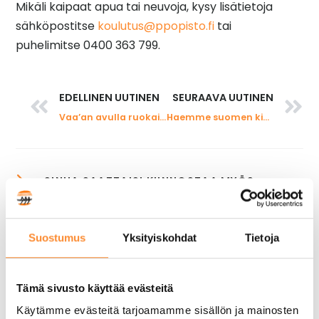
Mikäli kaipaat apua tai neuvoja, kysy lisätietoja
sähköpostitse
koulutus@ppopisto.fi
tai
puhelimitse 0400 363 799.
EDELLINEN UUTINEN
SEURAAVA UUTINEN
Vaa’an avulla ruokailija voi tarkistaa aterian hiilijalanjäljen
Haemme suomen kielen ja viestintätaitojen opettajaa
Suostumus
Yksityiskohdat
Tietoja
Tämä sivusto käyttää evästeitä
Käytämme evästeitä tarjoamamme sisällön ja mainosten