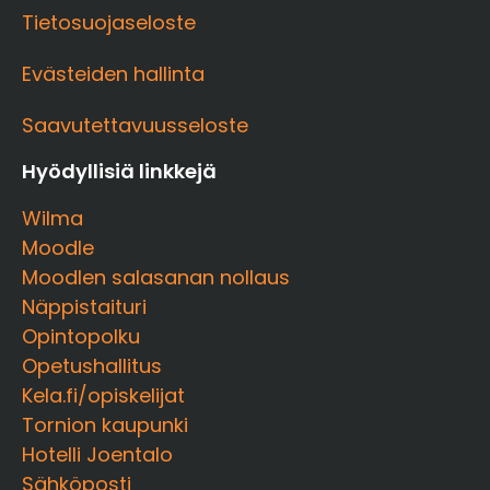
Tietosuojaseloste
Evästeiden hallinta
Saavutettavuusseloste
Hyödyllisiä linkkejä
Wilma
Moodle
Moodlen salasanan nollaus
Näppistaituri
Opintopolku
Opetushallitus
Kela.fi/opiskelijat
Tornion kaupunki
Hotelli Joentalo
Sähköposti