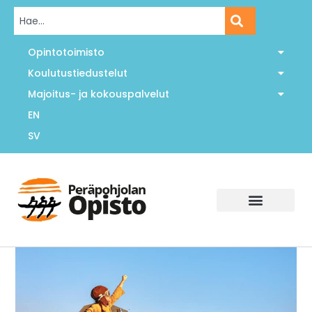
Opintotoimisto
Koulutustiedustelut
Majoitus- ja kokouspalvelut
EN
SV