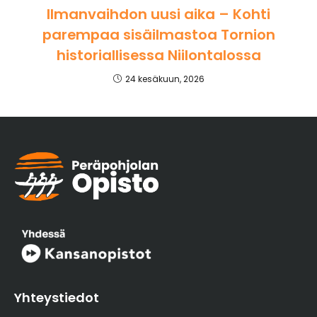
Ilmanvaihdon uusi aika – Kohti
parempaa sisäilmastoa Tornion
historiallisessa Niilontalossa
24 kesäkuun, 2026
Yhteystiedot