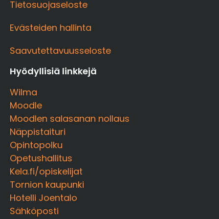
Tietosuojaseloste
Evästeiden hallinta
Saavutettavuusseloste
Hyödyllisiä linkkejä
Wilma
Moodle
Moodlen salasanan nollaus
Näppistaituri
Opintopolku
Opetushallitus
Kela.fi/opiskelijat
Tornion kaupunki
Hotelli Joentalo
Sähköposti