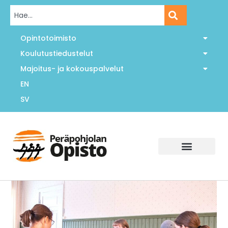
Opintotoimisto
Koulutustiedustelut
Majoitus- ja kokouspalvelut
EN
SV