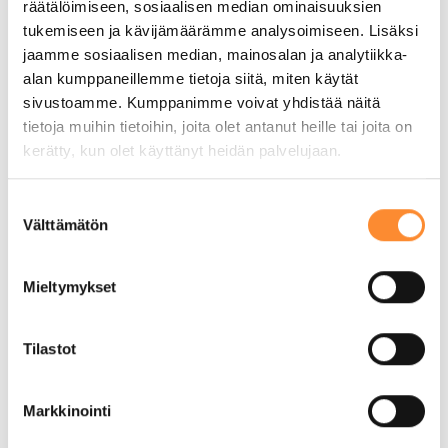
räätälöimiseen, sosiaalisen median ominaisuuksien
tukemiseen ja kävijämäärämme analysoimiseen. Lisäksi
jaamme sosiaalisen median, mainosalan ja analytiikka-
alan kumppaneillemme tietoja siitä, miten käytät
sivustoamme. Kumppanimme voivat yhdistää näitä
APPI-hanke puolivälissä – Mitä
tietoja muihin tietoihin, joita olet antanut heille tai joita on
osaamismerkkien pilotointi on
kerätty, kun olet käyttänyt heidän palvelujaan.
opettanut tähän mennessä?
S
5 elokuun, 2026
Välttämätön
u
o
s
Mieltymykset
t
u
m
Tilastot
u
k
Markkinointi
s
e