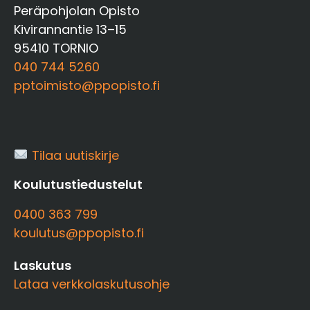
Peräpohjolan Opisto
Kivirannantie 13–15
95410 TORNIO
040 744 5260
pptoimisto@ppopisto.fi
Tilaa uutiskirje
Koulutustiedustelut
0400 363 799
koulutus@ppopisto.fi
Laskutus
Lataa verkkolaskutusohje