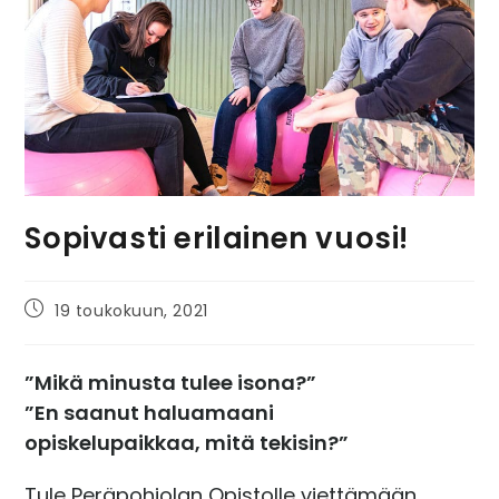
Sopivasti erilainen vuosi!
19 toukokuun, 2021
”Mikä minusta tulee isona?”
”En saanut haluamaani
opiskelupaikkaa, mitä tekisin?”
Tule Peräpohjolan Opistolle viettämään