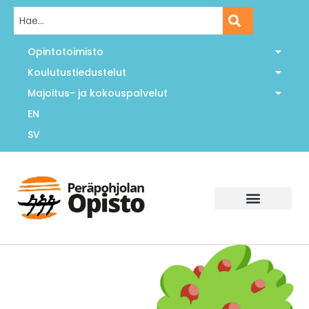
Opintotoimisto
Koulutustiedustelut
Majoitus- ja kokouspalvelut
EN
SV