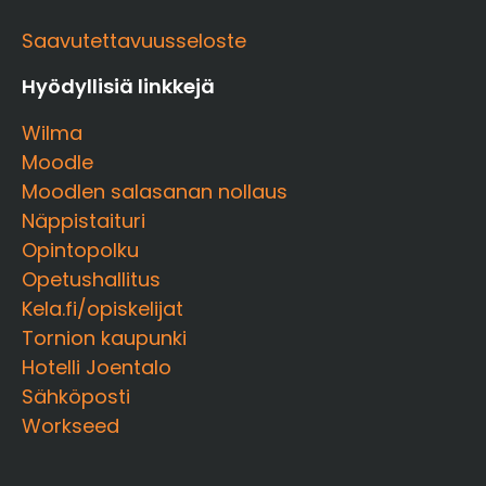
Saavutettavuusseloste
Hyödyllisiä linkkejä
Wilma
Moodle
Moodlen salasanan nollaus
Näppistaituri
Opintopolku
Opetushallitus
Kela.fi/opiskelijat
Tornion kaupunki
Hotelli Joentalo
Sähköposti
Workseed