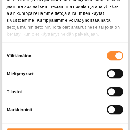
jaamme sosiaalisen median, mainosalan ja analytiikka-
alan kumppaneillemme tietoja siitä, miten käytät
APPI-hanke puolivälissä – Mitä
sivustoamme. Kumppanimme voivat yhdistää näitä
osaamismerkkien pilotointi on
tietoja muihin tietoihin, joita olet antanut heille tai joita on
opettanut tähän mennessä?
kerätty, kun olet käyttänyt heidän palvelujaan.
5 elokuun, 2026
S
Välttämätön
u
o
s
Mieltymykset
t
u
m
Tilastot
u
k
Markkinointi
s
e
n