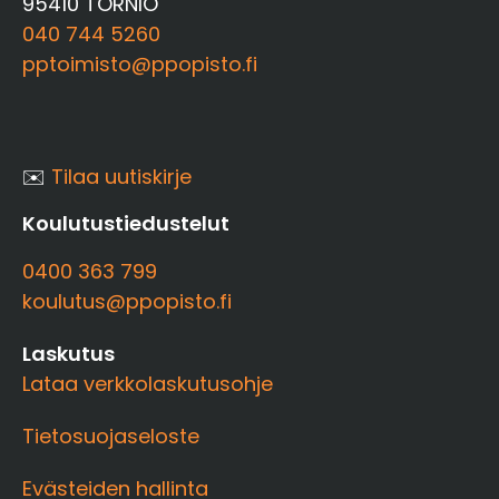
95410 TORNIO
040 744 5260
pptoimisto@ppopisto.fi
✉️
Tilaa uutiskirje
Koulutustiedustelut
0400 363 799
koulutus@ppopisto.fi
Laskutus
Lataa verkkolaskutusohje
Tietosuojaseloste
Evästeiden hallinta