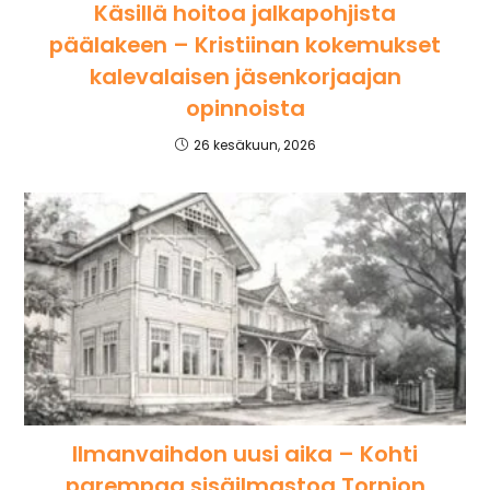
Käsillä hoitoa jalkapohjista
päälakeen – Kristiinan kokemukset
kalevalaisen jäsenkorjaajan
opinnoista
26 kesäkuun, 2026
Ilmanvaihdon uusi aika – Kohti
parempaa sisäilmastoa Tornion