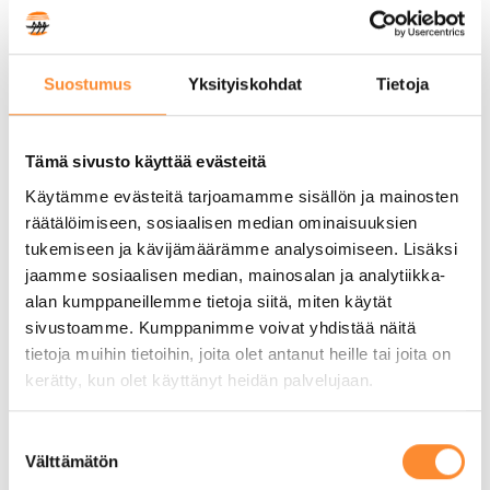
Lastenohjaajakoulutuksessa harjoitellaan
runsaasti käytännössä. Parhaaksi ja
opettavaisimmaksi kokemuksekseen
Suostumus
Yksityiskohdat
Tietoja
tähän mennessä Kylén nimeää
työelämäjaksot, joista hänellä on tällä
hetkellä jo toinen menossa.
Tämä sivusto käyttää evästeitä
Käytämme evästeitä tarjoamamme sisällön ja mainosten
”Ensimmäinen työelämäjaksoni oli jo
räätälöimiseen, sosiaalisen median ominaisuuksien
ennen joulua, ja tällä hetkellä olen
tukemiseen ja kävijämäärämme analysoimiseen. Lisäksi
toisessa harjoittelupaikassani. On
jaamme sosiaalisen median, mainosalan ja analytiikka-
todella hienoa päästä oikeaan
alan kumppaneillemme tietoja siitä, miten käytät
sivustoamme. Kumppanimme voivat yhdistää näitä
työympäristöön ja toteuttamaan
tietoja muihin tietoihin, joita olet antanut heille tai joita on
opiskeltuja juttuja käytännön kautta.
kerätty, kun olet käyttänyt heidän palvelujaan.
Koulu tarjoaa vahvan teoriapohjan,
mutta eniten oppii, kun pääsee itse
S
tekemään. Kivat kokemukset ovat
Välttämätön
u
suurelta osin myös mahtavien