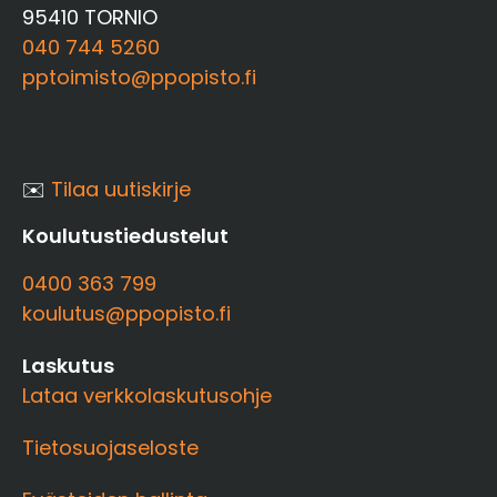
95410 TORNIO
040 744 5260
pptoimisto@ppopisto.fi
✉️
Tilaa uutiskirje
Koulutustiedustelut
0400 363 799
koulutus@ppopisto.fi
Laskutus
Lataa verkkolaskutusohje
Tietosuojaseloste