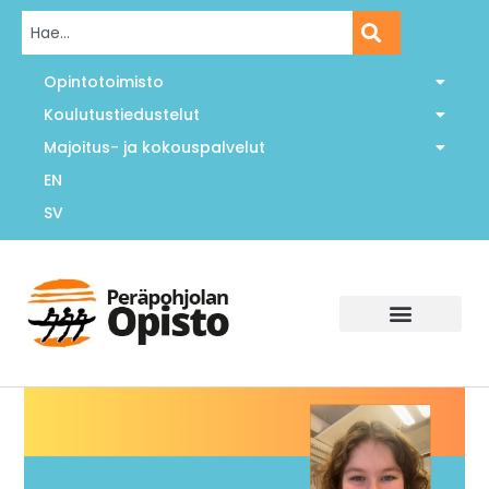
Opintotoimisto
Koulutustiedustelut
Majoitus- ja kokouspalvelut
EN
SV