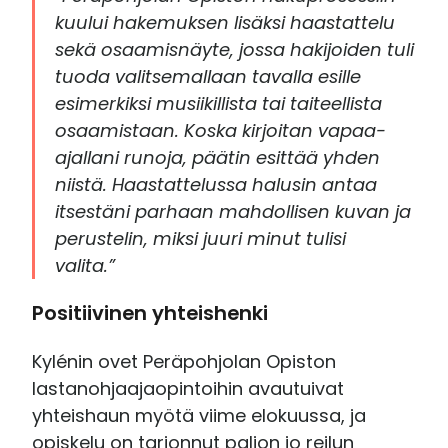
kuului hakemuksen lisäksi haastattelu
sekä osaamisnäyte, jossa hakijoiden tuli
tuoda valitsemallaan tavalla esille
esimerkiksi musiikillista tai taiteellista
osaamistaan. Koska kirjoitan vapaa-
ajallani runoja, päätin esittää yhden
niistä. Haastattelussa halusin antaa
itsestäni parhaan mahdollisen kuvan ja
perustelin, miksi juuri minut tulisi
valita.”
Positiivinen yhteishenki
Kylénin ovet Peräpohjolan Opiston
lastanohjaajaopintoihin avautuivat
yhteishaun myötä viime elokuussa, ja
opiskelu on tarjonnut paljon jo reilun