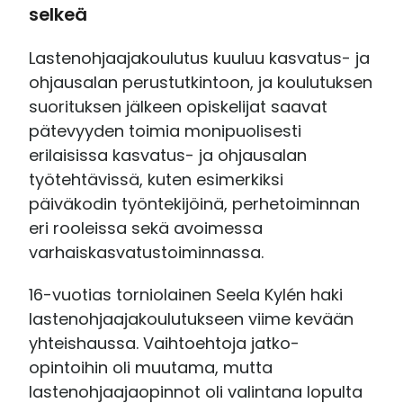
selkeä
Lastenohjaajakoulutus kuuluu kasvatus- ja
ohjausalan perustutkintoon, ja koulutuksen
suorituksen jälkeen opiskelijat saavat
pätevyyden toimia monipuolisesti
erilaisissa kasvatus- ja ohjausalan
työtehtävissä, kuten esimerkiksi
päiväkodin työntekijöinä, perhetoiminnan
eri rooleissa sekä avoimessa
varhaiskasvatustoiminnassa.
16-vuotias torniolainen Seela Kylén haki
lastenohjaajakoulutukseen viime kevään
yhteishaussa. Vaihtoehtoja jatko-
opintoihin oli muutama, mutta
lastenohjaajaopinnot oli valintana lopulta