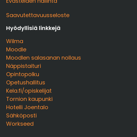
Evästeiden hallinta
Saavutettavuusseloste
Hyödyllisiä linkkejä
Wilma
Moodle
Moodlen salasanan nollaus
Näppistaituri
Opintopolku
Opetushallitus
Kela.fi/opiskelijat
Tornion kaupunki
Hotelli Joentalo
Sähköposti
Workseed