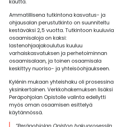
kautta.
Ammatillisena tutkintona kasvatus- ja
ohjausalan perustutkinto on suunniteltu
kestäväksi 2,5 vuotta. Tutkintoon kuuluvia
osaamisaloja on kaksi:
lastenohjaajakoulutus kuuluu
varhaiskasvatuksen ja perhetoiminnan
osaamisalaan, ja toinen osaamisala
keskittyy nuoriso- ja yhteisöohjaukseen.
Kylénin mukaan yhteishaku oli prosessina
yksinkertainen. Verkkohakemuksen lisäksi
Peräpohjolan Opistolle valinta edellytti
myös oman osaamisen esittelyä
käytännössä.
”Peräpohjolan Opiston hakuprosessiin