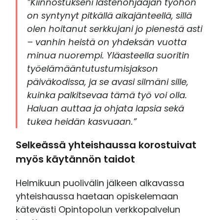
”Kiinnostukseni lastenohjaajan työhön
on syntynyt pitkällä aikajänteellä, sillä
olen hoitanut serkkujani jo pienestä asti
– vanhin heistä on yhdeksän vuotta
minua nuorempi. Yläasteella suoritin
työelämääntutustumisjakson
päiväkodissa, ja se avasi silmäni sille,
kuinka palkitsevaa tämä työ voi olla.
Haluan auttaa ja ohjata lapsia sekä
tukea heidän kasvuaan.”
Selkeässä yhteishaussa korostuivat
myös käytännön taidot
Helmikuun puolivälin jälkeen alkavassa
yhteishaussa haetaan opiskelemaan
kätevästi Opintopolun verkkopalvelun