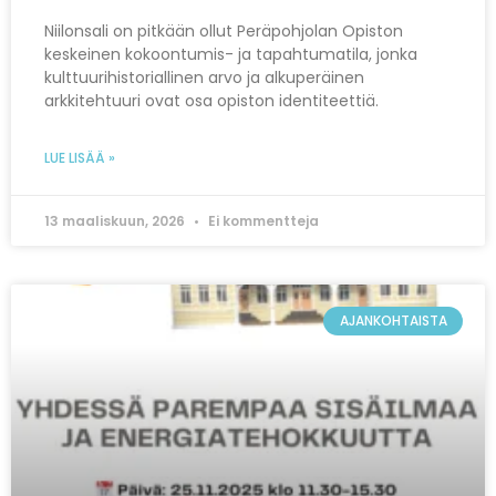
Niilonsali on pitkään ollut Peräpohjolan Opiston
keskeinen kokoontumis- ja tapahtumatila, jonka
kulttuurihistoriallinen arvo ja alkuperäinen
arkkitehtuuri ovat osa opiston identiteettiä.
LUE LISÄÄ »
13 maaliskuun, 2026
Ei kommentteja
AJANKOHTAISTA