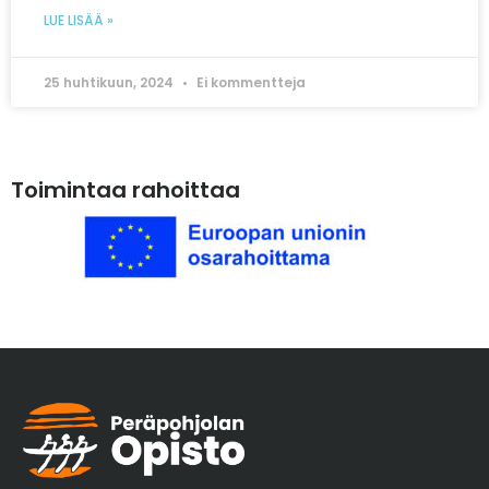
LUE LISÄÄ »
25 huhtikuun, 2024
Ei kommentteja
Toimintaa rahoittaa