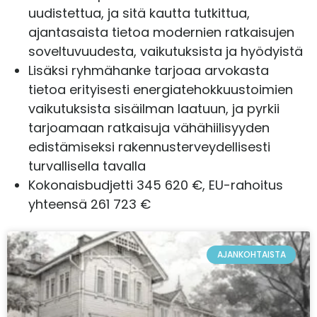
uudistettua, ja sitä kautta tutkittua,
ajantasaista tietoa modernien ratkaisujen
soveltuvuudesta, vaikutuksista ja hyödyistä
Lisäksi ryhmähanke tarjoaa arvokasta
tietoa erityisesti energiatehokkuustoimien
vaikutuksista sisäilman laatuun, ja pyrkii
tarjoamaan ratkaisuja vähähiilisyyden
edistämiseksi rakennusterveydellisesti
turvallisella tavalla
Kokonaisbudjetti 345 620 €, EU-rahoitus
yhteensä 261 723 €
AJANKOHTAISTA