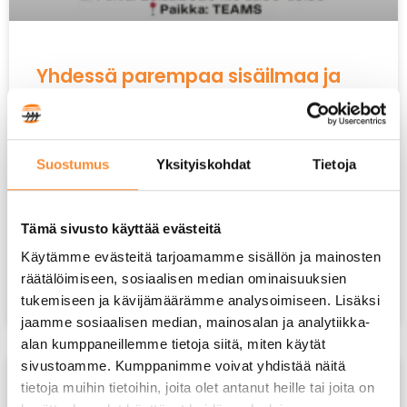
Yhdessä parempaa sisäilmaa ja
energiatehokkuutta
Ohjelma: Niilontalon historiikki ja alkusanat LVI-
Suostumus
Yksityiskohdat
Tietoja
suunnittelun visiot case Niilontalo – Janne Järlström,
LVI-suunnittelu Pohjola Oy ReStart-hankkeen
esittely ja havainnot –
Tämä sivusto käyttää evästeitä
LUE LISÄÄ »
Käytämme evästeitä tarjoamamme sisällön ja mainosten
räätälöimiseen, sosiaalisen median ominaisuuksien
tukemiseen ja kävijämäärämme analysoimiseen. Lisäksi
18 marraskuun, 2025
Ei kommentteja
jaamme sosiaalisen median, mainosalan ja analytiikka-
alan kumppaneillemme tietoja siitä, miten käytät
sivustoamme. Kumppanimme voivat yhdistää näitä
AJANKOHTAISTA
tietoja muihin tietoihin, joita olet antanut heille tai joita on