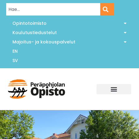
Opintotoimisto
Koulutustiedustelut
Majoitus- ja kokouspalvelut
EN
SV