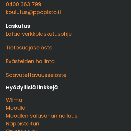
0400 363 799
koulutus@ppopisto.fi
Laskutus
Lataa verkkolaskutusohje
Tietosuojaseloste
Evästeiden hallinta
Saavutettavuusseloste
Hyödyllisiä linkkejä
Wilma
Moodle
Moodlen salasanan nollaus
Näppistaituri