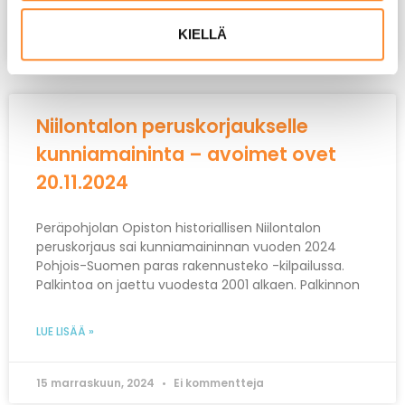
t
KIELLÄ
a
24 huhtikuun, 2025
Ei kommentteja
Niilontalon peruskorjaukselle
kunniamaininta – avoimet ovet
20.11.2024
Peräpohjolan Opiston historiallisen Niilontalon
peruskorjaus sai kunniamaininnan vuoden 2024
Pohjois-Suomen paras rakennusteko -kilpailussa.
Palkintoa on jaettu vuodesta 2001 alkaen. Palkinnon
LUE LISÄÄ »
15 marraskuun, 2024
Ei kommentteja