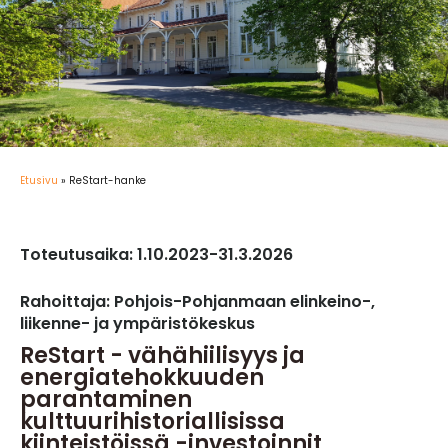
Etusivu
»
ReStart-hanke
Toteutusaika: 1.10.2023-31.3.2026
Rahoittaja: Pohjois-Pohjanmaan elinkeino-,
liikenne- ja ympäristökeskus
ReStart - vähähiilisyys ja
energiatehokkuuden
parantaminen
kulttuurihistoriallisissa
kiinteistöissä -investoinnit