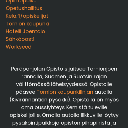
Opintopolku
Opetushallitus
Kela.fi/opiskelijat
Tornion kaupunki
Hotelli Joentalo
Sähköposti
Workseed
Peräpohjolan Opisto sijaitsee Tornionjoen
rannalla, Suomen ja Ruotsin rajan
välittömässä läheisyydessä. Opistolle
pääsee
Tornion kaupunkilinjan
autolla
(Kivirannantien pysäkki). Opistolla on myös
oma bussiyhteys Kemistä tuleville
opiskelijoille. Omalla autolla liikkuville löytyy
pysäköintipaikkoja opiston pihapiiristä ja