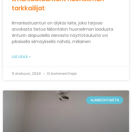
tarkkailijat
Ilmanlaatuanturi on älykäs laite, joka tarjoaa
arvokasta tietoa Niilontalon huoneilman laadusta.
Anturin alapuolella olevasta näyttötaulusta voi
pikaisella silmäyksellä nähdä, millainen
LUE LISÄÄ »
5 elokuun, 2024
Ei kommentteja
AJANKOHTAISTA