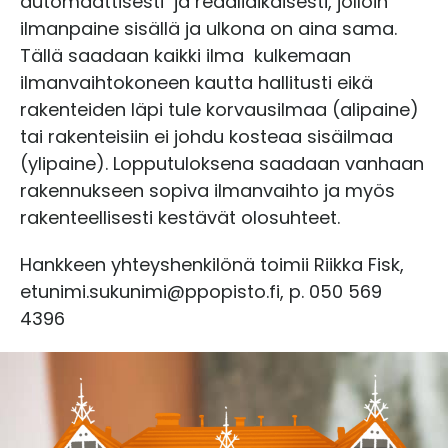
automaattisesti ja reaaliaikaisesti, jolloin
ilmanpaine sisällä ja ulkona on aina sama.
Tällä saadaan kaikki ilma kulkemaan
ilmanvaihtokoneen kautta hallitusti eikä
rakenteiden läpi tule korvausilmaa (alipaine)
tai rakenteisiin ei johdu kosteaa sisäilmaa
(ylipaine). Lopputuloksena saadaan vanhaan
rakennukseen sopiva ilmanvaihto ja myös
rakenteellisesti kestävät olosuhteet.
Hankkeen yhteyshenkilönä toimii Riikka Fisk,
etunimi.sukunimi@ppopisto.fi, p. 050 569
4396