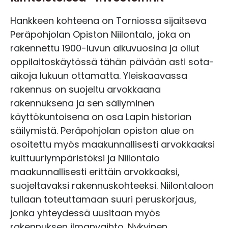
Hankkeen kohteena on Torniossa sijaitseva
Peräpohjolan Opiston Niilontalo, joka on
rakennettu 1900-luvun alkuvuosina ja ollut
oppilaitoskäytössä tähän päivään asti sota-
aikoja lukuun ottamatta. Yleiskaavassa
rakennus on suojeltu arvokkaana
rakennuksena ja sen säilyminen
käyttökuntoisena on osa Lapin historian
säilymistä. Peräpohjolan opiston alue on
osoitettu myös maakunnallisesti arvokkaaksi
kulttuuriympäristöksi ja Niilontalo
maakunnallisesti erittäin arvokkaaksi,
suojeltavaksi rakennuskohteeksi. Niilontaloon
tullaan toteuttamaan suuri peruskorjaus,
jonka yhteydessä uusitaan myös
rakennuksen ilmanvaihto. Nykyinen