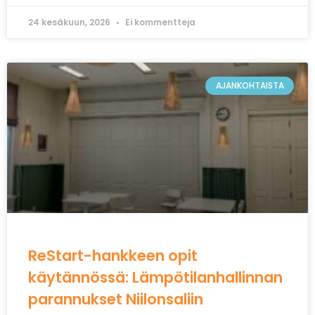
24 kesäkuun, 2026
Ei kommentteja
AJANKOHTAISTA
ReStart-hankkeen opit
käytännössä: Lämpötilanhallinnan
parannukset Niilonsaliin