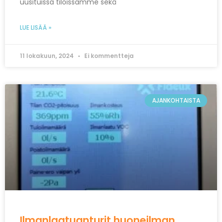
uusituissa tiloissamme sekä
LUE LISÄÄ »
11 lokakuun, 2024
Ei kommentteja
AJANKOHTAISTA
Ilmanlaatuanturit huoneilman